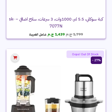
كبة سوكاني، 5.5 لتر، 1000وات، 3 سرعات، سلاح اضافي – sk-
7077N
السعر
السعر
1,799
ج.م
1,439
ج.م
شامل الضريبة
الأصلي
الحالي
هو:
هو:
1,799 ج.م.
1,439 ج.م.
Oops! Out Of Stock
27% -