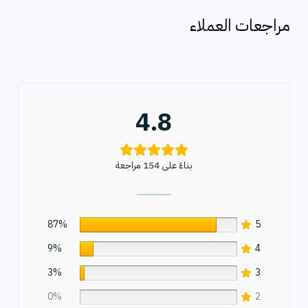
ح
مراجعات العملاء
ث
4.8
بناءً على 154 مراجعة
87%
5
9%
4
3%
3
0%
2