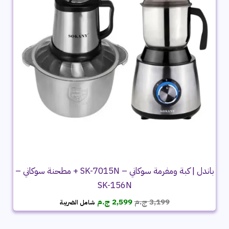
باندل | كبة ومفرمة سوكاني – SK-7015N + مطحنة سوكاني –
SK-156N
السعر
السعر
3,199
ج.م
2,599
ج.م
شامل الضريبة
الأصلي
الحالي
هو:
هو: