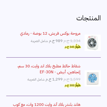
المنتجات
مروحة بوكس فريش، 12 بوصة - رمادي
ا
ا
1,334
ج.م
989
ج.م
شامل الضريبة
ل
ل
هَتُوفِّرُ
345
ج.م
س
س
ع
ع
ر
ر
شفاط حائط مطبخ بلاك اند وايت، 30 سم،
ا
ا
إتجاهين، أبيض - EF-30N
ل
ل
ا
ا
1,599
ج.م
1,299
ج.م
شامل الضريبة
أ
ح
ل
ل
هَتُوفِّرُ
300
ج.م
ص
ا
س
س
ل
ل
ع
ع
ي
ي
ر
ر
هاند بلندر بلاك آند وايت 1200 وات، مع كوب
ه
ه