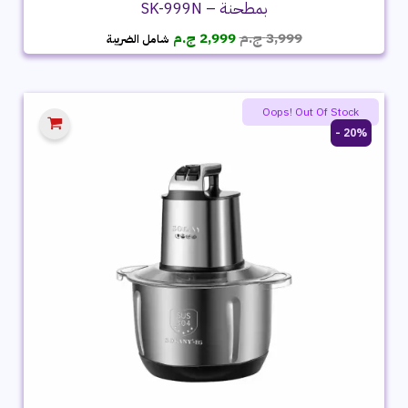
بمطحنة – SK-999N
السعر
السعر
3,999
ج.م
2,999
ج.م
شامل الضريبة
الأصلي
الحالي
هو:
هو:
3,999 ج.م.
2,999 ج.م.
Oops! Out Of Stock
20% -