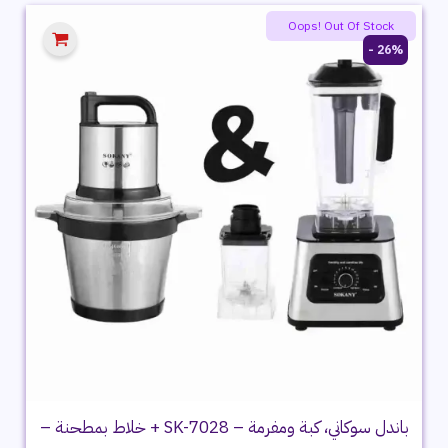
2,999 ج.م.
2,199 ج.م.
Oops! Out Of Stock
26% -
باندل سوكاني، كبة ومفرمة – SK-7028 + خلاط بمطحنة –