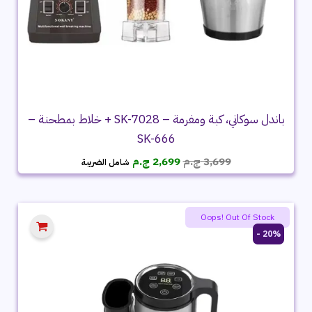
باندل سوكاني، كبة ومفرمة – SK-7028 + خلاط بمطحنة –
SK-666
السعر
السعر
3,699
ج.م
2,699
ج.م
شامل الضريبة
الأصلي
الحالي
هو:
هو:
3,699 ج.م.
2,699 ج.م.
Oops! Out Of Stock
20% -