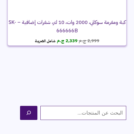
كبة ومفرمة سوكاني، 2000 وات، 10 لتر، شفرات إضافية – SK-
666666B
السعر
السعر
2,999
ج.م
2,339
ج.م
شامل الضريبة
الأصلي
الحالي
هو:
هو:
2,999 ج.م.
2,339 ج.م.
ا
ل
ب