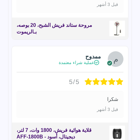
قبل 3 أشهر
مروحة ستاند فريش الشبح، 20 بوصه،
بـالريموت
ممدوح
عملية شراء معتمدة
5/5
شكرا
قبل 3 أشهر
قلاية هوائية فريش، 1800 وات، 7 لتر،
ديجيتال، أسود - AFF-1800B