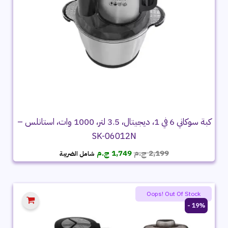
كبة سوكاني 6 في 1، ديجيتال، 3.5 لتر، 1000 وات، استانلس –
SK-06012N
السعر
السعر
2,199
ج.م
1,749
ج.م
شامل الضريبة
الأصلي
الحالي
هو:
هو:
2,199 ج.م.
1,749 ج.م.
Oops! Out Of Stock
19% -