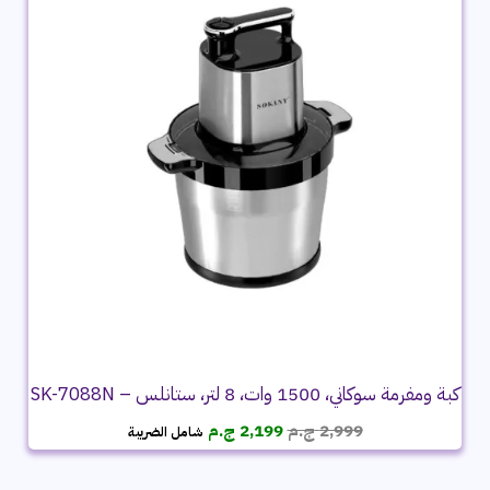
كبة ومفرمة سوكاني، 1500 وات، 8 لتر، ستانلس – SK-7088N
السعر
السعر
2,999
ج.م
2,199
ج.م
شامل الضريبة
الأصلي
الحالي
هو:
هو: