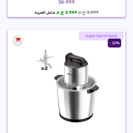
SK-999
السعر
السعر
3,999
ج.م
2,949
ج.م
شامل الضريبة
الأصلي
الحالي
هو:
هو:
3,999 ج.م.
2,949 ج.م.
Oops! Out Of Stock
22% -