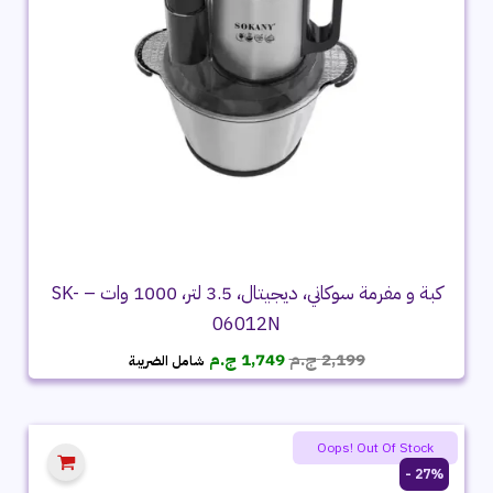
كبة و مفرمة سوكاني، ديجيتال، 3.5 لتر، 1000 وات – SK-
06012N
السعر
السعر
2,199
ج.م
1,749
ج.م
شامل الضريبة
الأصلي
الحالي
هو:
هو:
2,199 ج.م.
1,749 ج.م.
Oops! Out Of Stock
27% -