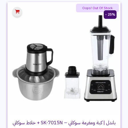
3,199 ج.م.
2,599 ج.م.
Oops! Out Of Stock
25% -
باندل | كبة ومفرمة سوكاني – SK-7015N + خلاط سوكاني