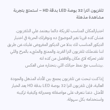
تلفزيون الترا 32 بوصة LED بدقة HD – استمتع بتجربة
مشاهدة مذهلة
اختيارالمكان المناسب للاريكة دائما بيعتمد علي التلفزيون.
عشان كده قررنا نغير الموضوع ده ونوفرلك الحرية في اختيار
الديكور المناسب لك بدلا من الديكور المفروض عليك.
عن طريق
اننا نقدملك تلفزيون الترا الفريد والممتع والملييء بالمرح
واللي
تقدر تحركه لاي مكان.
والافضل من كده انه
.بيتناسب مع نمط حياتك اللي بتختاره مش العكس
إذا كنت تبحث عن تلفزيون يجمع بين الأداء المذهل والجودة
العالية، فإن تلفزيون الترا 32 بوصة LED بدقة HD يعد الخيار
الأمثل. دعنا نتعرف على مواصفاته ومميزاته وكيفية تركيبه
واستخدامه بكل سهولة.