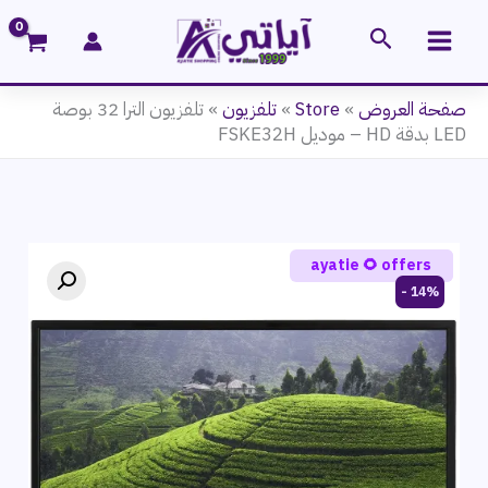
خطي
البحث
لى
لمحتوى
صفحة العروض
»
Store
»
تلفزيون
»
تلفزيون الترا 32 بوصة
LED بدقة HD – موديل FSKE32H
ayatie 🌻 offers
Flash Sale
14% -