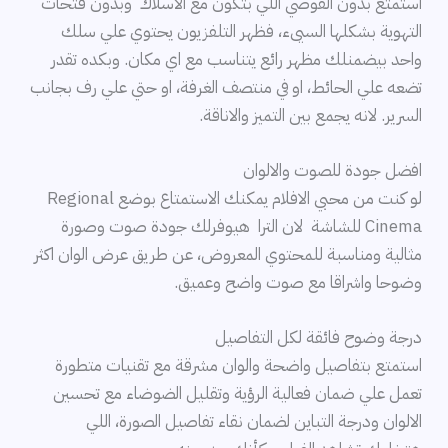
استمتع بدون الفوضي اللي بتكون مع الاسلاك وبدون فتحات
التهوية بشكلها السيىء، فظهر التلفزيون يحتوي علي سلك
واحد بيضمنلك مظهر رائع يتناسب مع اي مكان. وبكده تقدر
تضعه علي الحائط، او في منتصف الغرفة، او حتي علي رف بجانب
السرير. لانه يجمع بين التميز والاناقة.
افضل جودة للصوت والالوان
لو كنت من محبي الافلام يمكنك الاستمتاع بوضع Regional
Cinema للشاشة لان الترا هيوفرلك جودة صوت وصورة
مثالية ومناسبة للمحتوي المعروض، عن طريق عرض الوان اكثر
وضوحا واشراقا مع صوت واضح وعميق.
درجة وضوح فائقة لكل التفاصيل
استمتع بتفاصيل واضحة والوان مشرقة مع تقنيات متطورة
تعمل علي ضمان فعالية الرؤية وتقليل الضوضاء مع تحسين
الالوان ودرجة التباين لضمان نقاء تفاصيل الصورة، اللي