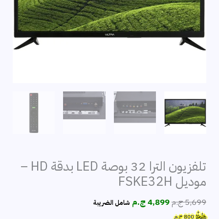
تلفزيون الترا 32 بوصة LED بدقة HD –
موديل FSKE32H
السعر
السعر
5,699
ج.م
4,899
ج.م
شامل الضريبة
الأصلي
الحالي
هَتُوفِّرُ
800
ج.م