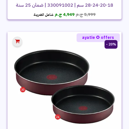
18-20-24-28 سم | 330091002 | ضمان 25 سنة
السعر
السعر
5,999
ج.م
4,949
ج.م
شامل الضريبة
الأصلي
الحالي
هو:
هو:
5,999 ج.م.
4,949 ج.م.
ayatie 🌻 offers
20% -