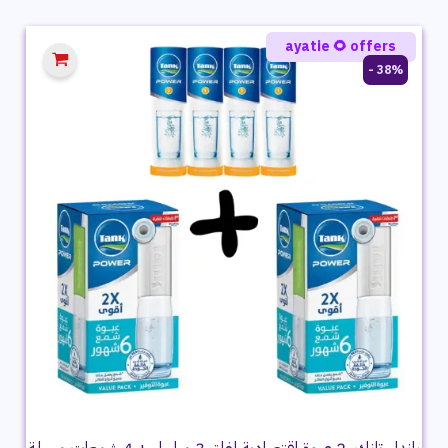
هو:
هو:
2,699 ج.م.
1,909 ج.م.
ayatie 🌻 offers
38% -