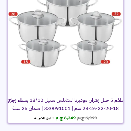
طقم 5 حلل زهران موديرنا استانلس ستيل 18/10 بغطاء زجاج
18-20-22-26-28 سم | 330091001 | ضمان 25 سنة
السعر
السعر
6,999
ج.م
6,349
ج.م
شامل الضريبة
الأصلي
الحالي
هو:
هو: