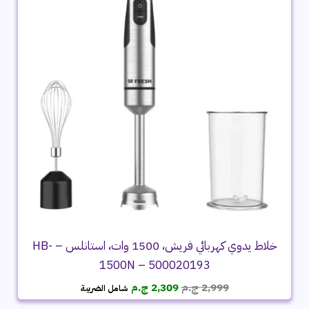
خلاط يدوي كهربائي فريش، 1500 وات، استانلس – HB-
1500N – 500020193
السعر
السعر
2,999
ج.م
2,309
ج.م
شامل الضريبة
الأصلي
الحالي