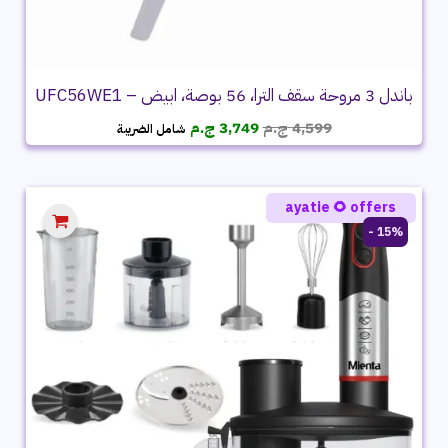
باندل 3 مروحة سقف الترا، 56 بوصة، ابيض – UFC56WE1
السعر
السعر
4,599
ج.م
3,749
ج.م
شامل الضريبة
الأصلي
الحالي
هو:
هو:
4,599 ج.م.
3,749 ج.م.
ayatie 🌻 offers
15% -