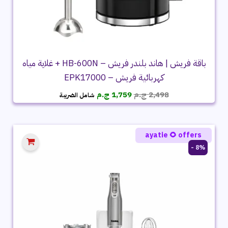
باقة فريش | هاند بلندر فريش – HB-600N + غلاية مياه
كهربائية فريش – EPK17000
السعر
السعر
2,498
ج.م
1,759
ج.م
شامل الضريبة
الأصلي
الحالي
هو:
هو:
2,498 ج.م.
1,759 ج.م.
ayatie 🌻 offers
8% -