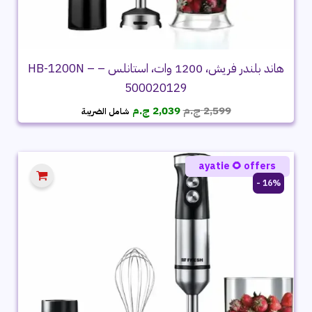
هاند بلندر فريش، 1200 وات، استانلس – HB-1200N –
500020129
السعر
السعر
2,599
ج.م
2,039
ج.م
شامل الضريبة
الأصلي
الحالي
هو:
هو:
2,599 ج.م.
2,039 ج.م.
ayatie 🌻 offers
16% -