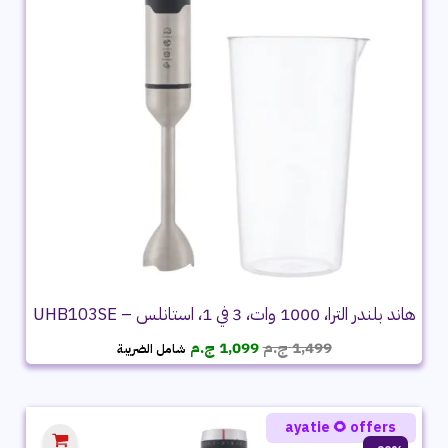
هاند بلندر الترا، 1000 وات، 3 في 1، استانلس – UHB103SE
السعر
السعر
1,499
ج.م
1,099
ج.م
شامل الضريبة
الأصلي
الحالي
هو:
هو:
1,499 ج.م.
1,099 ج.م.
ayatie 🌻 offers