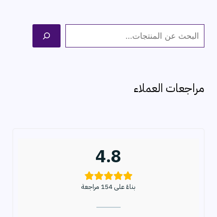
ا
ل
ب
ح
مراجعات العملاء
ث
4.8
بناءً على 154 مراجعة