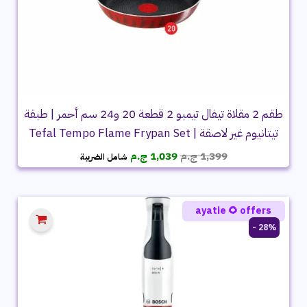
طقم 2 مقلاة تيفال تيمبو 2 قطعة 20 و24 سم أحمر | طبقة
تيتانيوم غير لاصقة | Tefal Tempo Flame Frypan Set
السعر
السعر
1,399
ج.م
1,039
ج.م
شامل الضريبة
الأصلي
الحالي
هو:
هو:
1,399 ج.م.
1,039 ج.م.
ayatie 🌻 offers
28% -