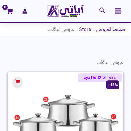
خطي
البحث
لى
لمحتوى
صفحة العروض
»
Store
»
عروض الباقات
عروض الباقات
ayatie 🌻 offers
15% -