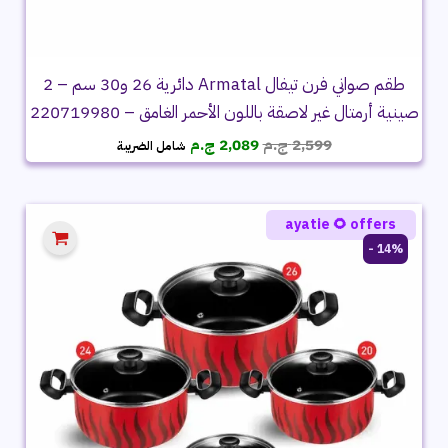
طقم صواني فرن تيفال Armatal دائرية 26 و30 سم – 2
صينية أرمتال غير لاصقة باللون الأحمر الغامق – 220719980
السعر
السعر
2,599
ج.م
2,089
ج.م
شامل الضريبة
الأصلي
الحالي
هو:
هو:
2,599 ج.م.
2,089 ج.م.
ayatie 🌻 offers
14% -