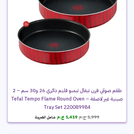
طقم صواني فرن تيفال تيمبو فليم دائري 26 و30 سم – 2
صينية غير لاصقة – Tefal Tempo Flame Round Oven
Tray Set 220089984
السعر
السعر
1,999
ج.م
1,419
ج.م
شامل الضريبة
الأصلي
الحالي
هو:
هو:
1,999 ج.م.
1,419 ج.م.