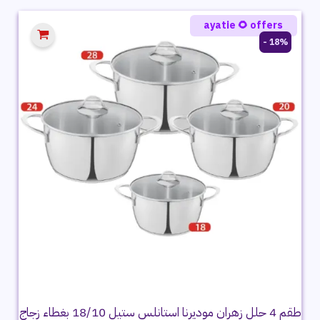
6,999 ج.م.
6,349 ج.م.
ayatie 🌻 offers
18% -
طقم 4 حلل زهران موديرنا استانلس ستيل 18/10 بغطاء زجاج