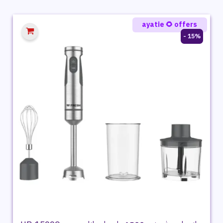
هو:
هو:
2,999 ج.م.
2,309 ج.م.
ayatie 🌻 offers
15% -