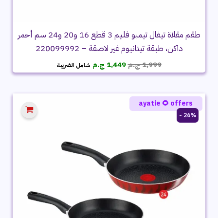
طقم مقلاة تيفال تيمبو فليم 3 قطع 16 و20 و24 سم أحمر
داكن، طبقة تيتانيوم غير لاصقة – 220099992
السعر
السعر
1,999
ج.م
1,449
ج.م
شامل الضريبة
الأصلي
الحالي
هو:
هو:
1,999 ج.م.
1,449 ج.م.
ayatie 🌻 offers
26% -