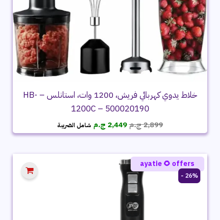
خلاط يدوي كهربائي فريش، 1200 وات، استانلس – HB-
1200C – 500020190
السعر
السعر
2,899
ج.م
2,449
ج.م
شامل الضريبة
الأصلي
الحالي
هو:
هو:
2,899 ج.م.
2,449 ج.م.
ayatie 🌻 offers
26% -