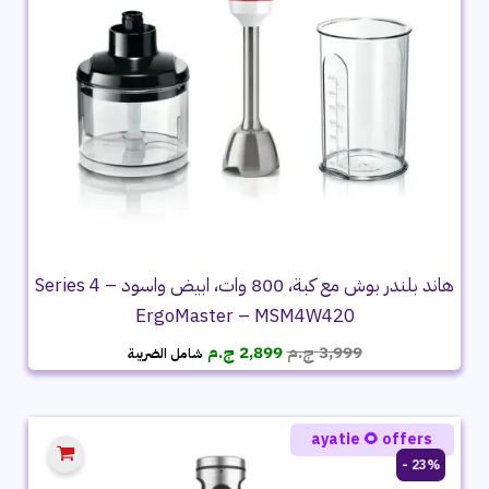
هاند بلندر بوش مع كبة، 800 وات، ابيض واسود – Series 4
ErgoMaster – MSM4W420
السعر
السعر
3,999
ج.م
2,899
ج.م
شامل الضريبة
الأصلي
الحالي
هو:
هو:
3,999 ج.م.
2,899 ج.م.
ayatie 🌻 offers
23% -