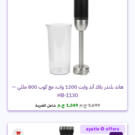
هاند بلندر بلاك آند وايت 1200 وات، مع كوب 800 مللي —
HB-1130
السعر
السعر
1,699
ج.م
1,249
ج.م
شامل الضريبة
الأصلي
الحالي
هو:
هو:
1,699 ج.م.
1,249 ج.م.
ayatie 🌻 offers