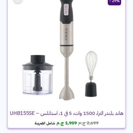
29% -
هاند بلندر الترا، 1500 وات، 5 في 1، استانلس – UHB155SE
السعر
السعر
2,699
ج.م
1,909
ج.م
شامل الضريبة
الأصلي
الحالي