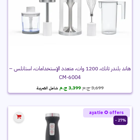
هاند بلندر تانك، 1200 وات، متعدد الإستخدامات، استانلس –
CM-6004
السعر
السعر
3,699
ج.م
3,399
ج.م
شامل الضريبة
الأصلي
الحالي
هو:
هو:
3,699 ج.م.
3,399 ج.م.
ayatie 🌻 offers
27% -