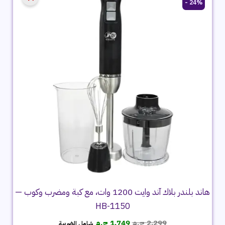
24% -
هاند بلندر بلاك آند وايت 1200 وات، مع كبة ومضرب وكوب —
HB-1150
السعر
السعر
2,299
ج.م
1,749
ج.م
شامل الضريبة