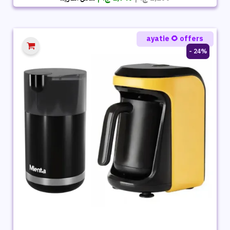
الأصلي
الحالي
هو:
هو:
2,299 ج.م.
1,749 ج.م.
ayatie 🌻 offers
24% -