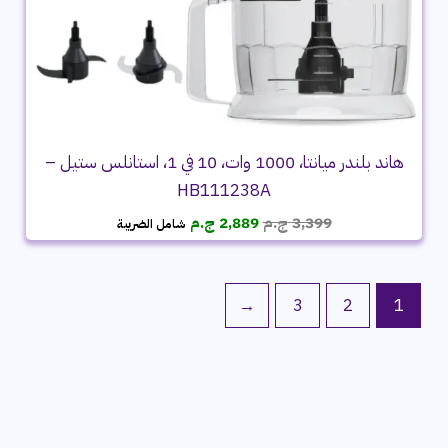
هاند بلندر ميانتا، 1000 وات، 10 في 1، استانلس ستيل –
HB111238A
السعر
السعر
3,399
ج.م
2,889
ج.م
شامل الضريبة
الأصلي
الحالي
هو:
هو:
3,399 ج.م.
2,889 ج.م.
←
3
2
1