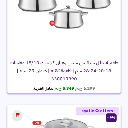
طقم 4 حلل ستانلس ستيل زهران كلاسيك 18/10 مقاسات
18-20-24-28 سم | قاعدة ثلاثية | ضمان 25 سنة |
330019990
السعر
السعر
6,299
ج.م
5,349
ج.م
شامل الضريبة
الأصلي
الحالي
هو:
هو:
6,299 ج.م.
5,349 ج.م.
ayatie 🌻 offers
9% -