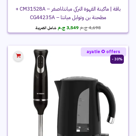
باقة | ماكينة القهوة التركي ميانتا،اصفر – CM31528A +
مطحنة بن وتوابل ميانتا – CG44235A
السعر
السعر
4,698
ج.م
3,549
ج.م
شامل الضريبة
الأصلي
الحالي
هو:
هو:
4,698 ج.م.
3,549 ج.م.
ayatie 🌻 offers
30% -