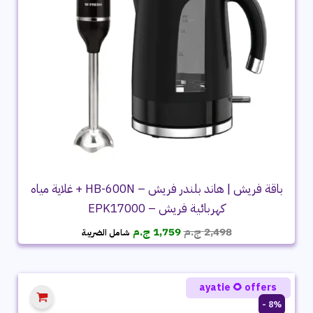
باقة فريش | هاند بلندر فريش – HB-600N + غلاية مياه
كهربائية فريش – EPK17000
السعر
السعر
2,498
ج.م
1,759
ج.م
شامل الضريبة
الأصلي
الحالي
هو:
هو:
2,498 ج.م.
1,759 ج.م.
ayatie 🌻 offers
8% -