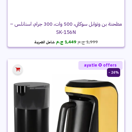
مطحنة بن وتوابل سوكاني، 500 وات، 300 جرام، استانلس –
SK-156N
السعر
السعر
1,999
ج.م
1,449
ج.م
شامل الضريبة
الأصلي
الحالي
هو:
هو:
1,999 ج.م.
1,449 ج.م.
ayatie 🌻 offers
24% -