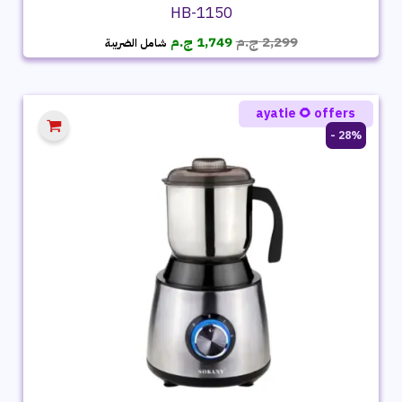
HB-1150
السعر
السعر
2,299
ج.م
1,749
ج.م
شامل الضريبة
الأصلي
الحالي
هو:
هو:
2,299 ج.م.
1,749 ج.م.
ayatie 🌻 offers
28% -