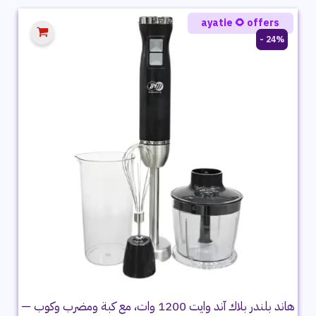
1,699 ج.م.
1,249 ج.م.
ayatie 🌻 offers
24% -
هاند بلندر بلاك آند وايت 1200 وات، مع كبة ومضرب وكوب —