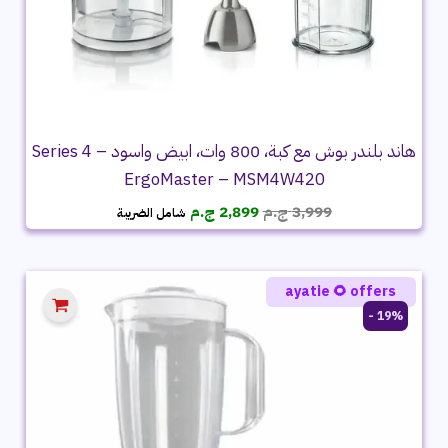
هاند بلندر بوش مع كبة، 800 وات، ابيض واسود – Series 4
ErgoMaster – MSM4W420
السعر
السعر
3,999
ج.م
2,899
ج.م
شامل الضريبة
الأصلي
الحالي
هو:
هو:
3,999 ج.م.
2,899 ج.م.
ayatie 🌻 offers
19% -