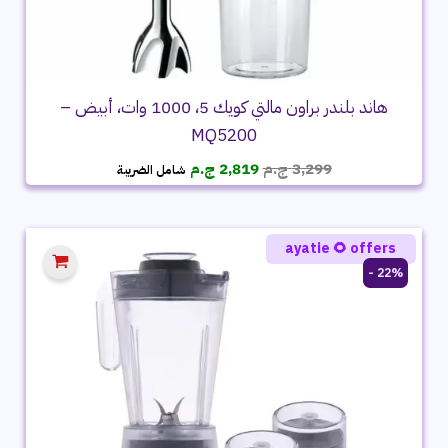
هاند بلندر براون مالتي كويك 5، 1000 وات، أبيض –
MQ5200
السعر
السعر
3,299
ج.م
2,819
ج.م
شامل الضريبة
الأصلي
الحالي
هو:
هو:
3,299 ج.م.
2,819 ج.م.
ayatie 🌻 offers
22% -