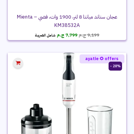
عجان ستاند ميانتا 8 لتر، 1900 وات، فضي – Mienta
KM38532A
السعر
السعر
9,199
ج.م
7,799
ج.م
شامل الضريبة
الأصلي
الحالي
هو:
هو:
9,199 ج.م.
7,799 ج.م.
ayatie 🌻 offers
28% -