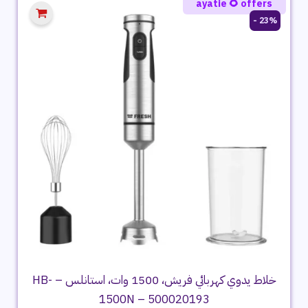
ayatie 🌻 offers
23% -
خلاط يدوي كهربائي فريش، 1500 وات، استانلس – HB-
1500N – 500020193