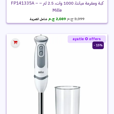
كبة ومفرمة ميانتا، 1000 وات، 2.5 لتر – FP141335A –
Mille
السعر
السعر
3,399
ج.م
2,089
ج.م
شامل الضريبة
الأصلي
الحالي
هو:
هو:
3,399 ج.م.
2,089 ج.م.
ayatie 🌻 offers
15% -