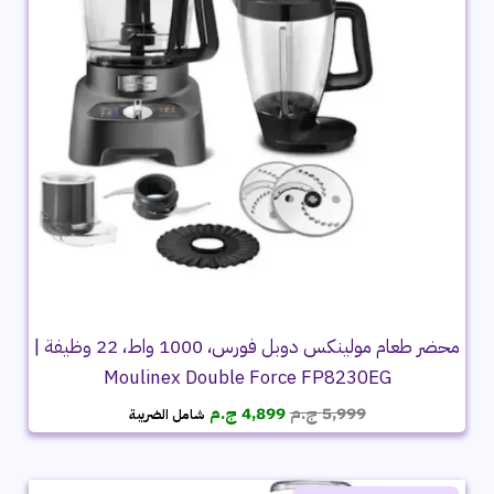
محضر طعام مولينكس دوبل فورس، 1000 واط، 22 وظيفة |
Moulinex Double Force FP8230EG
السعر
السعر
5,999
ج.م
4,899
ج.م
شامل الضريبة
الأصلي
الحالي
هو:
هو:
5,999 ج.م.
4,899 ج.م.