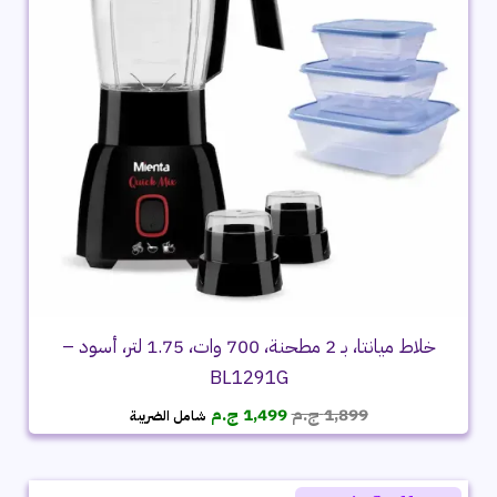
خلاط ميانتا، بـ 2 مطحنة، 700 وات، 1.75 لتر، أسود –
BL1291G
السعر
السعر
1,899
ج.م
1,499
ج.م
شامل الضريبة
الأصلي
الحالي
هو:
هو:
1,899 ج.م.
1,499 ج.م.