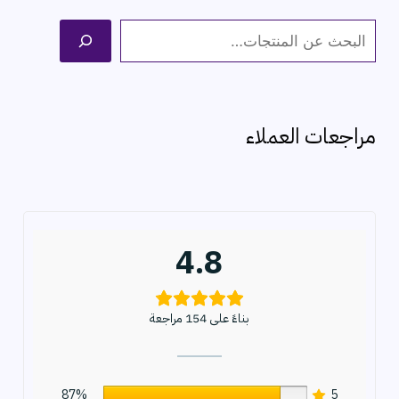
ا
ل
ب
ح
مراجعات العملاء
ث
4.8
بناءً على 154 مراجعة
87%
5