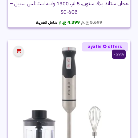
عجان ستاند بلاك ستون، 5 لتر، 1300 وات، استانلس ستيل –
SC-608
السعر
السعر
5,699
ج.م
4,399
ج.م
شامل الضريبة
الأصلي
الحالي
هو:
هو:
5,699 ج.م.
4,399 ج.م.
ayatie 🌻 offers
29% -