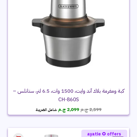
كبة ومفرمة بلاك آند وايت، 1500 وات، 6.5 لتر، ستانلس –
CH-860S
السعر
السعر
2,599
ج.م
2,099
ج.م
شامل الضريبة
الأصلي
الحالي
هو:
هو:
2,599 ج.م.
2,099 ج.م.
ayatie 🌻 offers