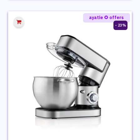
هو:
هو:
1,499 ج.م.
1,099 ج.م.
ayatie 🌻 offers
23% -