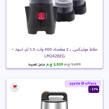
خلاط مولينكس، بـ 2 مطحنة، 400 وات، 1.5 لتر، اسود –
LM2428EG
السعر
السعر
1,699
ج.م
1,319
ج.م
شامل الضريبة
الأصلي
الحالي
هو:
هو:
1,699 ج.م.
1,319 ج.م.
ayatie 🌻 offers
19% -