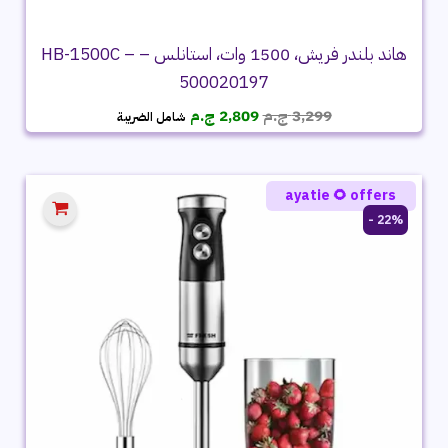
هاند بلندر فريش، 1500 وات، استانلس – HB-1500C –
500020197
السعر
السعر
3,299
ج.م
2,809
ج.م
شامل الضريبة
الأصلي
الحالي
هو:
هو:
3,299 ج.م.
2,809 ج.م.
ayatie 🌻 offers
22% -