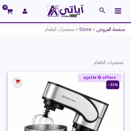
خطي
البحث
لى
لمحتوى
صفحة العروض
»
Store
»
محضرات الطعام
محضرات الطعام
ayatie 🌻 offers
11% -