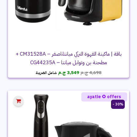
باقة | ماكينة القهوة التركي ميانتا،اصفر – CM31528A +
مطحنة بن وتوابل ميانتا – CG44235A
السعر
السعر
4,698
ج.م
3,549
ج.م
شامل الضريبة
الأصلي
الحالي
هو:
هو:
4,698 ج.م.
3,549 ج.م.
ayatie 🌻 offers
30% -