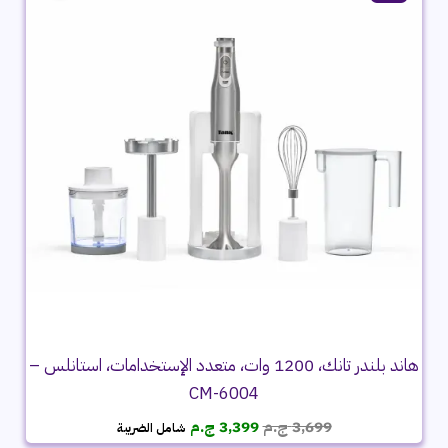
هاند بلندر تانك، 1200 وات، متعدد الإستخدامات، استانلس –
CM-6004
السعر
السعر
3,699
ج.م
3,399
ج.م
شامل الضريبة
الأصلي
الحالي