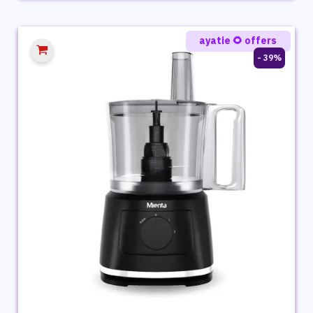
هو:
هو:
3,699 ج.م.
3,399 ج.م.
ayatie 🌻 offers
39% -