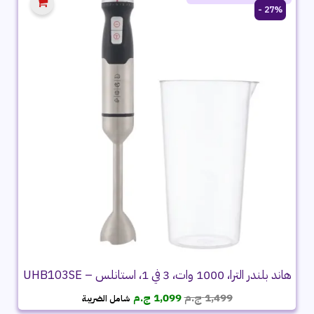
27% -
هاند بلندر الترا، 1000 وات، 3 في 1، استانلس – UHB103SE
السعر
السعر
1,499
ج.م
1,099
ج.م
شامل الضريبة
الأصلي
الحالي