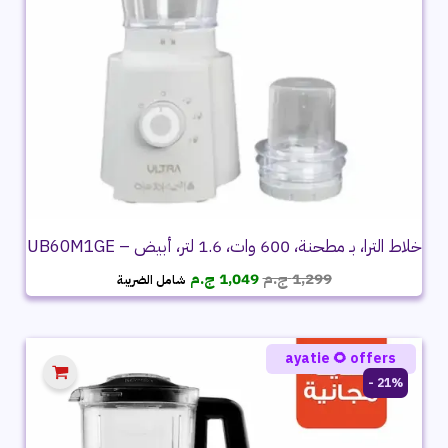
خلاط الترا، بـ مطحنة، 600 وات، 1.6 لتر، أبيض – UB60M1GE
السعر
السعر
1,299
ج.م
1,049
ج.م
شامل الضريبة
الأصلي
الحالي
هو:
هو:
1,299 ج.م.
1,049 ج.م.
ayatie 🌻 offers
21% -