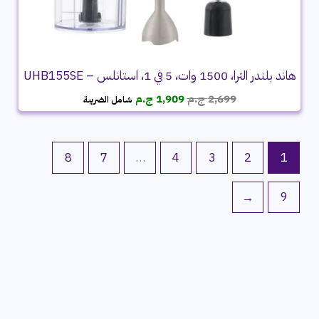
هاند بلندر الترا، 1500 وات، 5 في 1، استانلس – UHB155SE
السعر
السعر
2,699
ج.م
1,909
ج.م
شامل الضريبة
الأصلي
الحالي
هو:
هو:
2,699 ج.م.
1,909 ج.م.
8
7
…
4
3
2
1
←
9