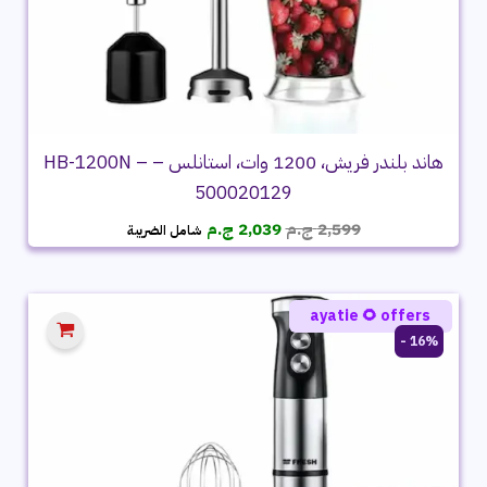
هاند بلندر فريش، 1200 وات، استانلس – HB-1200N –
500020129
السعر
السعر
2,599
ج.م
2,039
ج.م
شامل الضريبة
الأصلي
الحالي
هو:
هو:
2,599 ج.م.
2,039 ج.م.
ayatie 🌻 offers
16% -