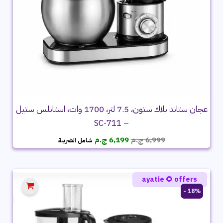
عجان ستاند بلاك ستون، 7.5 لتر، 1700 وات، استانلس ستيل
– SC-711
السعر
السعر
6,999
ج.م
6,199
ج.م
شامل الضريبة
الأصلي
الحالي
هو:
هو:
6,999 ج.م.
6,199 ج.م.
ayatie 🌻 offers
18% -