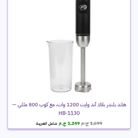
هاند بلندر بلاك آند وايت 1200 وات، مع كوب 800 مللي —
HB-1130
السعر
السعر
1,699
ج.م
1,249
ج.م
شامل الضريبة
الأصلي
الحالي
هو:
هو: