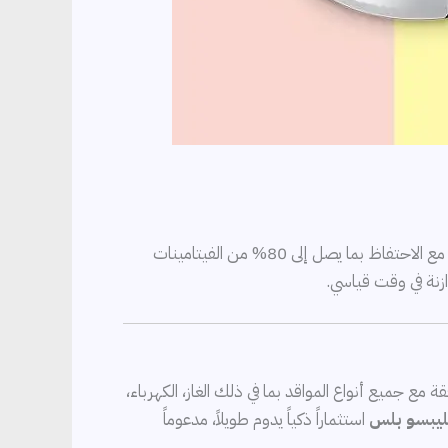
ستختبر طهي أسرع بمرتين مقارنة بالطرق التقليدية، مما يحافظ على نكهة وجودة الطعام مع الاحتفاظ بما يصل إلى 80% من الفيتامينات
زنة في وقت قياسي.
مع جميع أنواع المواقد بما في ذلك الغاز، الكهرباء،
ليبسو بلس
استثماراً ذكياً يدوم طويلاً، مدعوماً