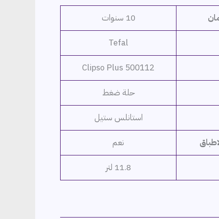
.م.
ان
10 سنوات
Tefal
Clipso Plus 500112
حلة ضغط
استانلس ستيل
اطباق
نعم
11.8 لتر