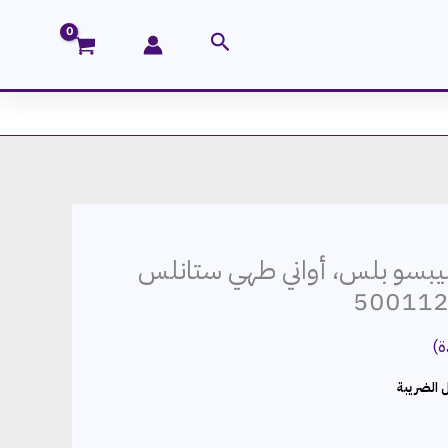
البحث
يبسو بلس، أواني طهي ستانلس
ة)
ر
 الضريبة
ي