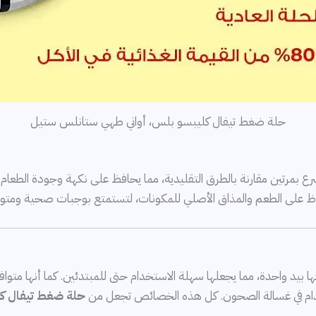
حلة ضغط تيفال كليبسو بلس، أواني طهي ستانلس ستيل
حفاظ على الطعم والمذاق الأصلي للمكونات، لتستمتع بوجبات صحية ومتوا
 بيد واحدة، مما يجعلها سهلة الاستخدام حتى للمبتدئين. كما أنها متوافقة 
استخدام في غسالة الصحون. كل هذه الخصائص تجعل من
حلة ضغط تيفال ك