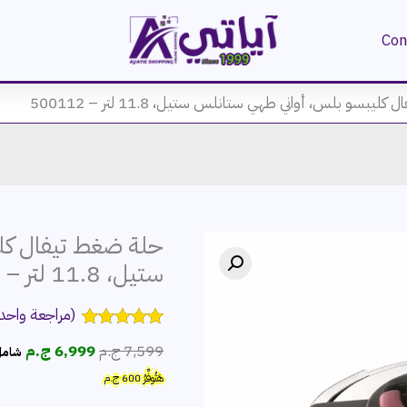
Con
يبسو بلس، أواني طهي ستانلس ستيل، 11.8 لتر – 500112
حلة ضغط تيفال كل
ستيل، 11.8 لتر – 500112
(مراجعة واحد
تم التقييم بـ
السعر
السع
7,599
ج.م
6,999
ج.م
شامل
5.00
من 5
بناءً على
الأصلي
الحال
هَتُوفِّرُ
600
ج.م
تقييم عميل
هو:
هو:
واحد