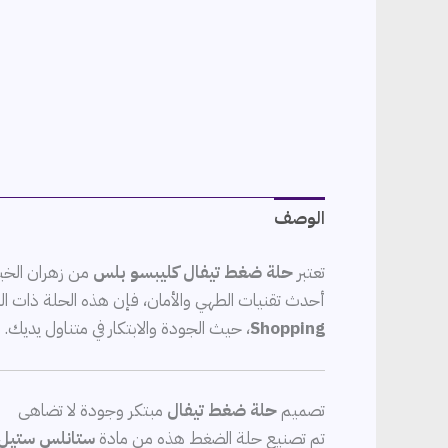
الوصف
تعتبر
حلة ضغط تيفال كليبسو بلس
من زهران الخيا
أحدث تقنيات الطهي والأمان، فإن هذه الحلة ذات السعة 11.8 لتر ستحدث فارقاً كبيراً في طريقة إعداد وجباتك اليومية. نقدمها لكم حص
Shopping
، حيث الجودة والابتكار في متناول يديك.
تصميم
حلة ضغط تيفال
مبتكر وجودة لا تضاهى
تم تصنيع حلة الضغط هذه من مادة
ستانلس ستيل 8/10