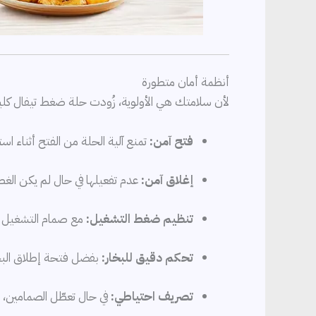
أنظمة أمان متطورة
لأن سلامتك هي الأولوية، زُودت حلة ضغط تيفال كليبسو بلس بـ5 أنظمة أم
فتح آمن:
تمنع آلية الحلة من الفتح أثناء ا
إغلاق آمن:
عدم تفعيلها في حال لم يكن الغطا
تنظيم ضغط التشغيل:
مع صمام التشغيل ال
تحكم دقيق للبخار:
بفضل فتحة إطلاق البخا
تصريف احتياطي:
في حال تعطّل الصمامين، ت