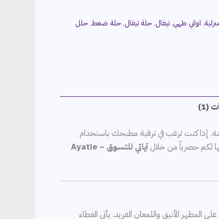
زلية
,
اواني طهي
,
تيفال
,
حلة تيفال
,
حلة ضغط
,
حلل
 (1)
نة. إذا كنت ترغب في ترقية مطبخك باستخدام
آياتي للتسوق – Ayatie
 المظهر الأنيق واللمعان الفريد. يأتي الغطاء