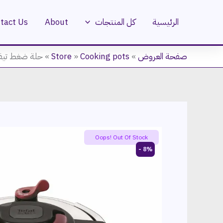
خطي
لى
الرئيسية
كل المنتجات
About
tact Us
لمحتوى
صفحة العروض
»
Cooking pots
»
Store
»
حلة ضغط تيفال كل
Oops! Out Of Stock
8% -