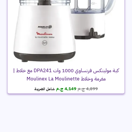
كبة مولينكس فرنساوي 1000 وات DPA241 مع خلاط |
مفرمة وخلاط Moulinex La Moulinette
السعر
السعر
4,899
ج.م
4,149
ج.م
شامل الضريبة
الأصلي
الحالي
هو:
هو:
4,899 ج.م.
4,149 ج.م.