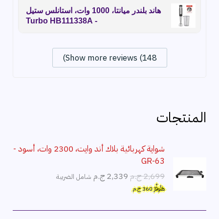
هاند بلندر ميانتا، 1000 وات، استانلس ستيل
- Turbo HB111338A
Show more reviews (148)
المنتجات
شواية كهربائية بلاك أند وايت، 2300 وات، أسود -
GR-63
ا
ا
2,699
ج.م
2,339
ج.م
شامل الضريبة
ل
ل
هَتُوفِّرُ
360
ج.م
س
س
ع
ع