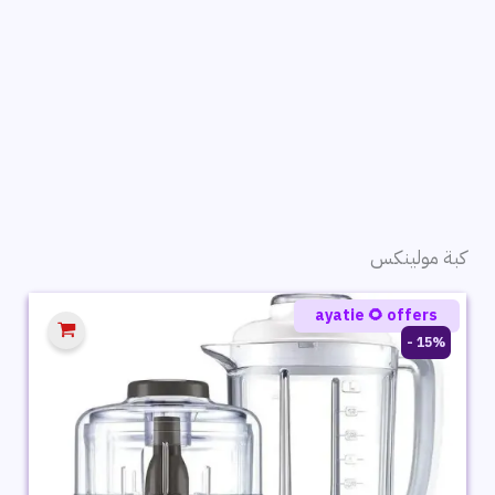
كبة مولينكس
ayatie 🌻 offers
15% -