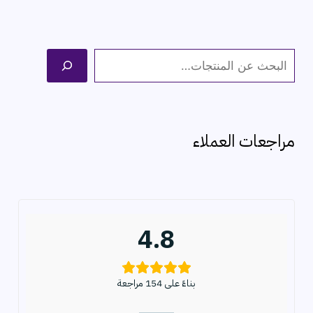
ا
ل
ب
ح
مراجعات العملاء
ث
4.8
بناءً على 154 مراجعة