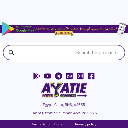
Products
search
Egypt, Cairo, BNS, 62555
Tax registration number:
467-265-275
Terms & conditions
P
rivacy
policy