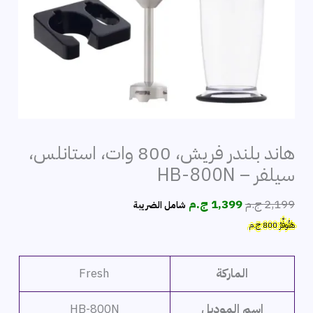
هاند بلندر فريش، 800 وات، استانلس،
سيلفر – HB-800N
السعر
السعر
2,199
ج.م
1,399
ج.م
شامل الضريبة
الأصلي
الحالي
هَتُوفِّرُ
800
ج.م
هو:
هو:
2,199 ج.م.
1,399 ج.م.
الماركة
Fresh
اسم الموديل
HB-800N