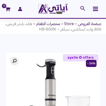
خطي
البحث
لى
لمحتوى
صفحة العروض
»
Store
»
محضرات الطعام
»
هاند بلندر فريش،
800 وات، استانلس، سيلفر – HB-800N
ayatie 🌻 offers
36% -