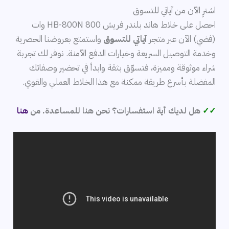
اشترِ الآن من آياتي للتسوق
احصل على خلاط هاند بلندر فريش HB-800N 800 وات
(فضي) الآن عبر متجر
آياتي للتسوق
واستمتع بعروضنا الحصرية
وخدمة التوصيل السريعة وخيارات الدفع الآمنة. نوفر لك تجربة
شراء موثوقة ومميزة، فتسوّق بثقة وابدأ في تحضير وصفاتك
المفضلة بأسرع طريقة ممكنة مع هذا الخلاط العملي والقوي.
✓✓
هل لديك أية استفسارات؟ نحن هنا للمساعدة. من
هنا