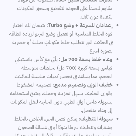
مقاوم للصدأ عالي الجودة لتقطيع وسحق المكونات
بكفاءة دون تلف.
إعدادان للسرعة + وضع Turbo:
يتيحان لك اختيار
قوة الخلط المناسبة أو تفعيل وضع التربو لزيادة الطاقة
في الحالات التي تتطلب خلط مكوناتٍ صلبة أو خضرية
بصورة أسرع.
وعاء خلط بسعة 700 مل:
يأتي مع كأس بلاستيكي
قياسي بسعة كبيرة (700 مل) لخلطات متوسطة
الحجم، مما يساعد في تحضير كميات مناسبة للعائلات.
خفيف الوزن وتصميم مدمج:
تصميمه المضغوط
والوزن الخفيف يسهل تخزينه وحمله، ويتيح استخدامه
بسهولة داخل أواني الطهي دون الحاجة لنقل المكونات
إلى وعاء منفصل.
سهولة التنظيف:
يمكن فصل الجزء الخاص بالخلط
وشفراته وتنظيفه سريعًا يدويًا أو في غسالة الصحون
بأمان، مما يوفر عليك وقتًا وجهدًا في التنظيف بعد كل