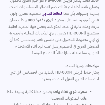
خلاط
هاند بلندر فريش HB-800N
هو جهاز مطبخ محمول
وعملي يقدم أداءً احترافيًا لتحضير العصائر، الحساء، والصلصات
بسرعة وسهولة. يأتي هذا
الخلاط اليدوي
بتصميم عصري ولون
فضي أنيق، ويعتمد على
محرك قوي بقدرة 800 واط
لضمان
سرعة ودقة عالية في خلط المكونات. بفضل قوة المحرك العالية،
يستطيع الـHB-800N هرس ومزج المكونات الصلبة والخضرية
في ثوانٍ معدودة للحصول على ملمس ناعم ومتجانس. كما أن
المقبض المريح في التصميم يقلل تعب اليد أثناء الاستخدام
الطويل، مما يجعله خيارًا مثالياً للمطابخ اليومية.
مواصفات ومزايا الخلاط
يمتاز خلاط فريش HB-800N بالعديد من الخصائص التي تلبي
احتياجات الطهي المنزلي الحديث، ومنها:
محرك قوي 800 واط:
يضمن طاقة كافية وسرعة خلط
عالية للمكونات المختلفة.
شفرات ستانلس ستيل حادة:
مصنوعة من فولاذ