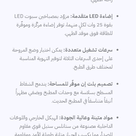
إضاءة LED متقدمة:
مزوّد بمصباحَين سبوت LED
بقوة 25 وات لكلٍ منهما، توفر إضاءة مركّزة وموفّرة
للطاقة فوق موقد الطهي.
سرعات تشغيل متعددة:
يمكن اختيار وضع المروحة
على إحدى السرعات الثلاثة لتوفير التهوية المناسبة
لمختلف طرق الطبخ.
تصميم بلت إن موفّر للمساحة:
يندمج الشفاط
المسطح بسلاسة مع وحدات المطبخ ويضفي مظهراً
أنيقاً متناسقاً في المطبخ الحديث.
مواد متينة وعالية الجودة:
الهيكل الخارجي واللوحّات
الداخلية مصنوعة من ستانلس ستيل قوي مقاوم
للصدأ، مما يكسب الجهاز متانة طويلة الأمد ومقاومة