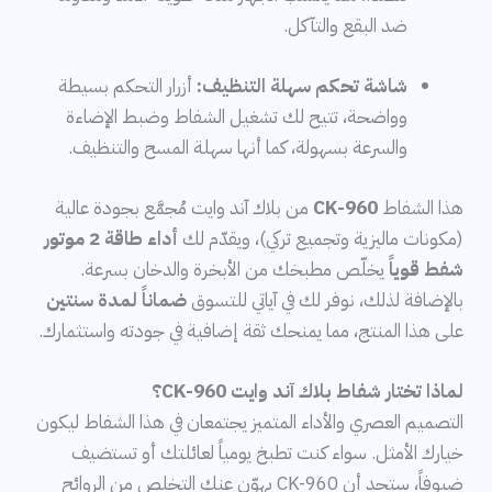
ضد البقع والتآكل.
شاشة تحكم سهلة التنظيف:
أزرار التحكم بسيطة
وواضحة، تتيح لك تشغيل الشفاط وضبط الإضاءة
والسرعة بسهولة، كما أنها سهلة المسح والتنظيف.
هذا الشفاط
CK-960
من بلاك آند وايت مُجمَّع بجودة عالية
(مكونات ماليزية وتجميع تركي)، ويقدّم لك
أداء طاقة 2 موتور
شفط قوياً
يخلّص مطبخك من الأبخرة والدخان بسرعة.
بالإضافة لذلك، نوفر لك في آياتي للتسوق
ضماناً لمدة سنتين
على هذا المنتج، مما يمنحك ثقة إضافية في جودته واستثمارك.
لماذا تختار شفاط بلاك آند وايت CK-960؟
التصميم العصري والأداء المتميز يجتمعان في هذا الشفاط ليكون
خيارك الأمثل. سواء كنت تطبخ يومياً لعائلتك أو تستضيف
ضيوفاً، ستجد أن CK-960 يهوّن عنك التخلص من الروائح