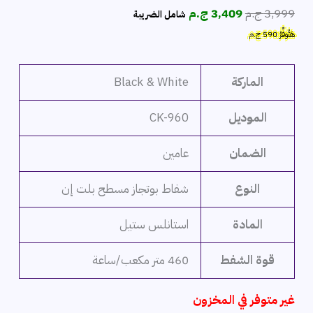
السعر
السعر
3,999
ج.م
3,409
ج.م
شامل الضريبة
الأصلي
الحالي
هَتُوفِّرُ
590
ج.م
هو:
هو:
3,999 ج.م.
3,409 ج.م.
الماركة
Black & White
الموديل
CK-960
الضمان
عامين
النوع
شفاط بوتجاز مسطح بلت إن
المادة
استانلس ستيل
قوة الشفط
460 متر مكعب/ساعة
غير متوفر في المخزون