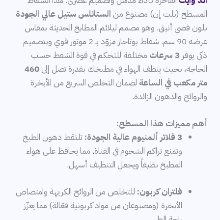
آند وايت
الفاخرة بأداء مذهل وتصميم عصري. هذا الشفاط
المسطح (بلت إن) مصنوع من
الستانلس ستيل عالي الجودة
بلون فضي أنيق
.
وهو مصمم ليلائم المطابخ الحديثة بمقاس
عرضه 90 سم. شفاط بوتاجاز مزوّد بـ 2 موتور قوي وبتصميم
ذكي يوفر
3 سرعات
مختلفة للتحكم في قوة الشفط حسب
الحاجة، بحيث ينظف الهواء في مطبخك بقدرة تصل إلى
460
متر مكعب في الساعة
لضمان التخلص السريع من الأبخرة
والروائح والدهون الزائدة.
أهم مميزات هذا المسطح:
3 فلاتر ألمنيوم عالية الجودة:
تلتقط دهون الطبخ
وتمنع تراكم الشحوم في القناة
.
مما يحافظ على هواء
المطبخ نظيفاً ويجعل التنظيف أسهل.
فلتران كربون:
للتخلص من الروائح الكريهة وامتصاص
الأبخرة (ومصنوعان من مواد كربونية فعّالة) مما يعزّز
راحة الطهي.