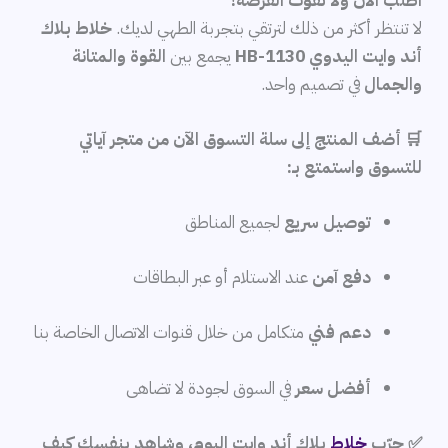
اطلب الآن ولا تفوت الفرصة!
لا تنتظر أكثر من ذلك لترتقي بتجربة الطهي لديك.
خلاط بلاك
أند وايت اليدوي HB-1130
يجمع بين
القوة والمتانة
والجمال
في تصميم واحد.
🛒 أضف المنتج إلى سلة التسوق الآن من متجر آياتي
للتسوق واستمتع بـ:
توصيل سريع
لجميع المناطق
دفع آمن
عند الاستلام أو عبر البطاقات
دعم فني
متكامل من خلال قنوات الاتصال الخاصة بنا
أفضل سعر
في السوق لجودة لا تضاهى
✅ جرّب
خلاط
بلاك أند وايت اليوم، وشاهد بنفسك كيف