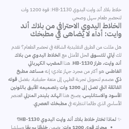
خلاط بلاك أند وايت اليدوي HB-1130: قوة 1200 وات
لتحضير طعام سهل وصحي
الخلاط اليدوي الاحترافي من بلاك أند
وايت: أداء لا يُضاهى في مطبخك
هل مللت من الطرق التقليدية الشاقة في تحضير الطعام؟ تقدم
لك
آياتي للتسوق
الحل الأمثل مع
الخلاط اليدوي من بلاك
أند وايت، طراز HB-1130
. هذا
المضرب الكهربائي
الغاطس
هو أكثر من مجرد جهاز عادي؛ إنه
مساعد مطبخ
ذكي
مصمم لتحويل تجربة الطهي إلى متعة حقيقية. بفضل
قوته
الفائقة التي تصل إلى 1200 وات
و
تصميمه الأنيق باللونين
الأسود والاستانليس
، يصبح هذا
الهاند بليندر المنزلي
العنصر
الأساسي الذي طالما انتظرته في
مطبخك العصري
.
✨
لماذا تختار خلاط بلاك أند وايت اليدوي HB-1130؟
محرك قوي 1200 وات
: يضمن
خلطًا سريعًا
وسلسًا