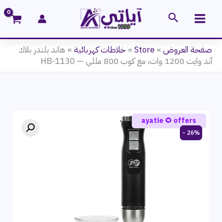
خطي
البحث
لى
لمحتوى
صفحة العروض
»
Store
»
خلاطات كهربائية
»
هاند بلندر بلاك
آند وايت 1200 وات، مع كوب 800 مللي — HB-1130
ayatie 🌻 offers
26% -