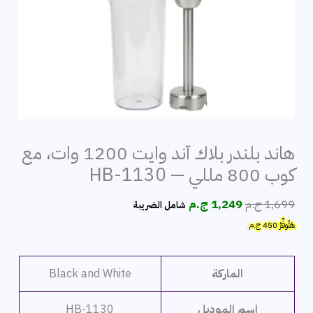
هاند بلندر بلاك آند وايت 1200 وات، مع
كوب 800 مللي — HB-1130
السعر
السعر
1,699
ج.م
1,249
ج.م
شامل الضريبة
الأصلي
الحالي
هَتُوفِّرُ
450
ج.م
هو:
هو:
1,699 ج.م.
1,249 ج.م.
الماركة
Black and White
اسم الموديل
HB-1130