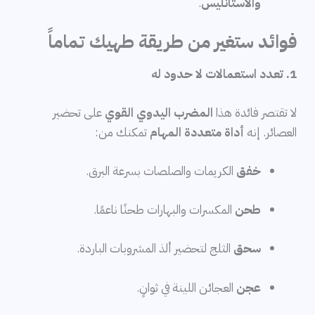
والاستانليس
.
فوائد ستغير من طريقة طهيك تماماً
1. تعدد استعمالات لا حدود له
لا تقتصر فائدة هذا
المضرب اليدوي القوي
على تحضير
العصائر. إنه
أداة متعددة المهام
تمكنك من:
خفق
الكريمات والصلصات بسرعة البرق.
طحن
المكسرات والبهارات طحنًا ناعمًا.
سحق
الثلج لتحضير ألذ المشروبات الباردة.
عجن
العجائن اللينة في ثوانٍ.