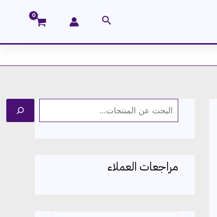
البحث
ا
ل
ب
ح
مراجعات العملاء
ث