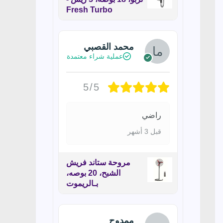
Fresh Turbo
محمد القصبي
عملية شراء معتمدة
5/5
راضي
قبل 3 أشهر
مروحة ستاند فريش
الشبح، 20 بوصه،
بـالريموت
ممدوح