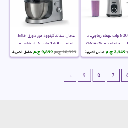
خلاط تانك، 800 وات ،وعاء زجاجي، بـ
عجان ستاند كينوود مع دورق خلاط
مطحنه استانلس و زجاجه – YB-S62k
زجاجي، 1400 وات، 5 لتر، فضي –
السعر
السعر
السعر
السعر
KHH01.120SI
GR
3,149
ج.م
10,999
ج.م
9,899
ج.م
شامل الضريبة
شامل الضريبة
الأصلي
الحالي
الأصلي
الحالي
هو:
هو:
هو:
هو:
3,999 ج.م.
3,149 ج.م.
10,999 ج.م.
9,899 ج.م.
←
9
8
7