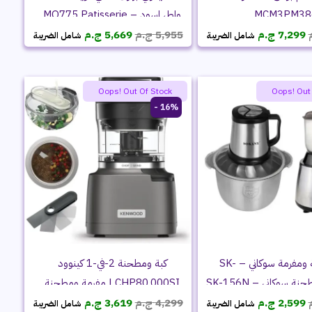
MCM3PM38
واط، اسود – MQ775 Patisserie
السعر
السعر
السعر
السعر
7,299
ج.م
5,955
ج.م
5,669
ج.م
شامل الضريبة
شامل الضريبة
الأصلي
الحالي
الأصلي
الحالي
هو:
هو:
هو:
هو:
7,999 ج.م.
7,299 ج.م.
5,955 ج.م.
5,669 ج.م.
Oops! Out Of Stock
Oops! Out
16% -
باندل | كبة ومفرمة سوكاني – SK-
كبة ومطحنة 2-في-1 كينوود
CHP80.000SI | مفرمة ومطحنة
السعر
السعر
السعر
السعر
1000 واط شفرات رباعية EverSharp
2,599
ج.م
4,299
ج.م
3,619
ج.م
شامل الضريبة
شامل الضريبة