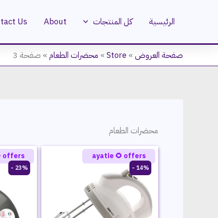
تخط
إل
tact Us
About
كل المنتجات
الرئيسية
المحتو
صفحة 3
»
محضرات الطعام
»
Store
»
صفحة العروض
محضرات الطعام
 offers
ayatie 🌻 offers
23% -
14% -