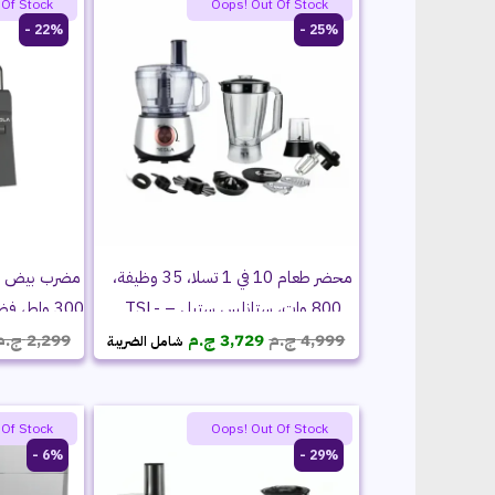
 Of Stock
Oops! Out Of Stock
22% -
25% -
محضر طعام 10 في 1 تسلا، 35 وظيفة،
800 وات، ستانلس ستيل – TSL-
300 واط، فضي وأسود – TSL-SM700
السعر
السعر
FP100-B
4,999
ج.م
3,729
ج.م
2,299
ج.م
شامل الضريبة
الأصلي
الحالي
هو:
هو:
4,999 ج.م.
3,729 ج.م.
 Of Stock
Oops! Out Of Stock
6% -
29% -