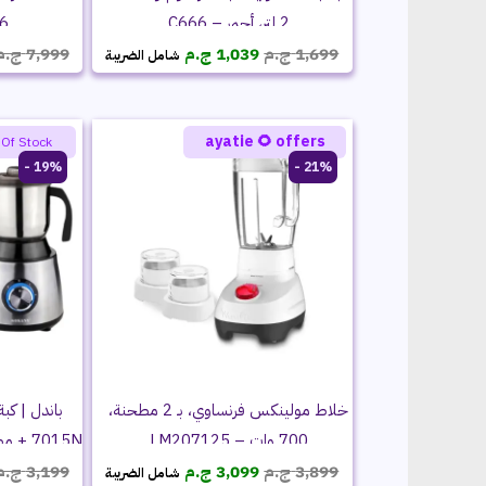
2 لتر، أحمر – C666
6
السعر
السعر
1,699
ج.م
1,039
ج.م
7,999
ج.م
شامل الضريبة
الأصلي
الحالي
هو:
هو:
1,699 ج.م.
1,039 ج.م.
ayatie 🌻 offers
 Of Stock
19% -
21% -
خلاط مولينكس فرنساوي، بـ 2 مطحنة،
700 وات – LM207125
7015N + مطحنة سوكاني – SK-156N
السعر
السعر
3,899
ج.م
3,099
ج.م
3,199
ج.م
شامل الضريبة