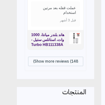
عملت قفله بعد مرتين
استخدام
قبل 3 أشهر
هاند بلندر ميانتا، 1000
وات، استانلس ستيل -
Turbo HB111338A
Show more reviews (148)
المنتجات