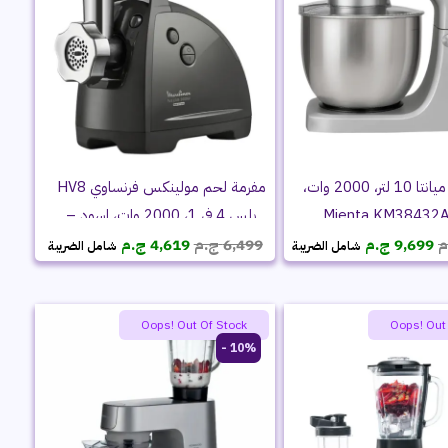
عجان ستاند ميانتا 10 لتر، 2000 وات،
مفرمة لحم مولينكس فرنساوي HV8
بلس 4 في 1، 2000 وات، اسود –
السعر
السعر
السعر
السعر
ME682832
م
9,699
ج.م
6,499
ج.م
4,619
ج.م
شامل الضريبة
شامل الضريبة
الأصلي
الحالي
الأصلي
الحالي
هو:
هو:
هو:
هو:
10,299 ج.م.
9,699 ج.م.
6,499 ج.م.
4,619 ج.م.
Oops! Out Of Stock
Oops! Out
10% -