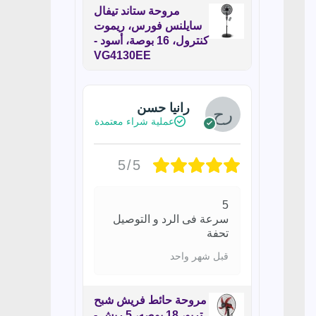
مروحة ستاند تيفال
سايلنس فورس، ريموت
كنترول، 16 بوصة، أسود -
VG4130EE
رانيا حسن
عملية شراء معتمدة
5/5
5
سرعة فى الرد و التوصيل
تحفة
قبل شهر واحد
مروحة حائط فريش شبح
تربو، 18 بوصه، 5 ريش -