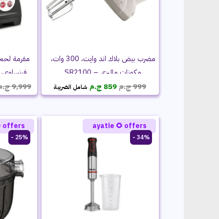
مضرب بيض بلاك اند وايت، 300 وات،
دي – ME682826
مكونات ماليزي – SR2100
السعر
السعر
ج.م
9,999
ج.م
859
ج.م
999
شامل الضريبة
الحالي
الأصلي
هو:
هو:
859 ج.م.
999 ج.م.
 offers
ayatie 🌻 offers
25% -
34% -