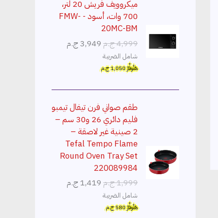
ميكروويف فريش 20 لتر،
700 وات، أسود - FMW-
20MC-BM
ا
ا
4,999
ج.م
3,949
ج.م
ل
ل
شامل الضريبة
س
س
هَتُوفِّرُ
1,050
ج.م
ع
ع
ر
ر
ا
ا
طقم صواني فرن تيفال تيمبو
ل
ل
فليم دائري 26 و30 سم –
أ
ح
2 صينية غير لاصقة –
ص
ا
Tefal Tempo Flame
ل
ل
Round Oven Tray Set
ي
ي
220089984
ه
ه
ا
ا
1,999
ج.م
1,419
ج.م
و
و
ل
ل
شامل الضريبة
:
:
س
س
هَتُوفِّرُ
580
ج.م
3
4