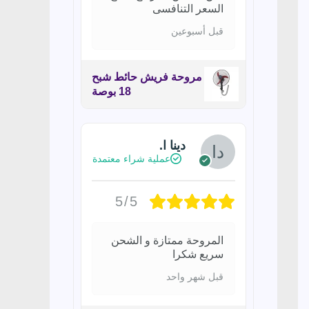
السعر التنافسى
قبل أسبوعين
مروحة فريش حائط شبح
18 بوصة
دينا ا.
عملية شراء معتمدة
5/5
المروحة ممتازة و الشحن
سريع شكرا
قبل شهر واحد