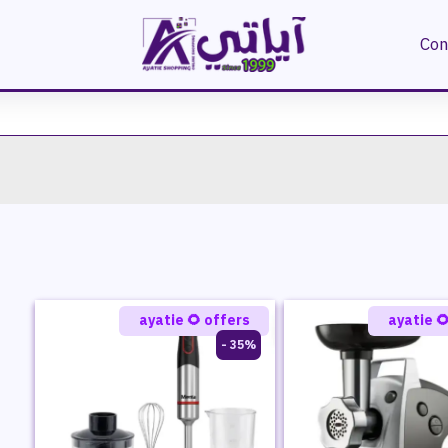
Con
ayatie 🌻 offers
ayatie 
35% -