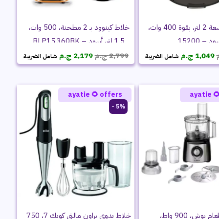
خلاط كينوود بـ 2 مطحنة، 500 وات،
كبة فريش، سعة 2 لتر، بقوة 400 وات،
1.5 لتر، أسود – BLP15.360BK
اسود – 15
السعر
السعر
السعر
السعر
ج.م
2,179
ج.م
2,799
ج.م
1,049
شامل الضريبة
شامل الضريبة
الحالي
الأصلي
الحالي
الأصلي
هو:
هو:
هو:
هو:
2,179 ج.م.
2,799 ج.م.
1,049 ج.م.
1,399 ج.م.
ayatie 🌻 offers
ayatie 
5% -
خلاط يدوي براون مالتي كويك 7، 750
محضر طعام بوش، 900 واط،