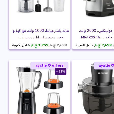
هاند بلندر ميانتا، 1000 وات، مع كبة و
مفرمة لحم مولينكس، 2000 وات،
مضرب بيض، استانلس ستيل –
فرنساوي، رما
السعر
السعر
السعر
السعر
hb111038a
ج.م
1,759
ج.م
2,699
ج.م
7,699
شامل الضريبة
شامل الضريبة
الحالي
الأصلي
الحالي
الأصلي
هو:
هو:
هو:
هو:
1,759 ج.م.
2,699 ج.م.
7,699 ج.م.
9,999 ج.م.
ayatie 🌻 offers
ayatie 
22% -