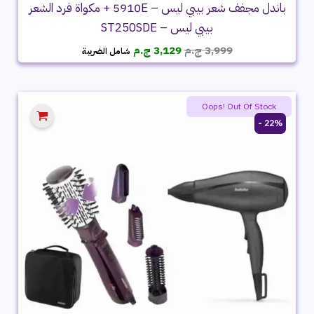
باندل مجفف شعر بيبي ليس – 5910E + مكواة فرد الشعر
بيبي ليس – ST250SDE
السعر
السعر
3,999
ج.م
3,129
ج.م
شامل الضريبة
الأصلي
الحالي
هو:
هو:
3,999 ج.م.
3,129 ج.م.
Oops! Out Of Stock
22% -