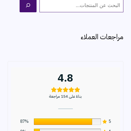
ا
ل
ب
ح
مراجعات العملاء
ث
4.8
بناءً على 154 مراجعة
87%
5