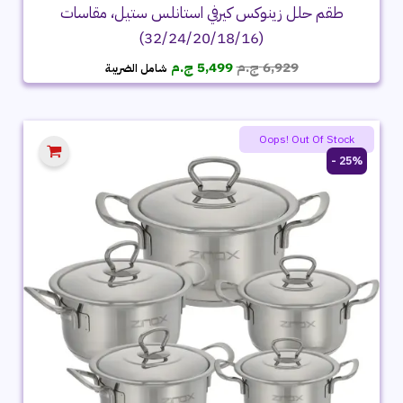
طقم حلل زينوكس كيرفي استانلس ستيل، مقاسات
(32/24/20/18/16)
السعر
السعر
6,929
ج.م
5,499
ج.م
شامل الضريبة
الأصلي
الحالي
هو:
هو:
6,929 ج.م.
5,499 ج.م.
Oops! Out Of Stock
25% -