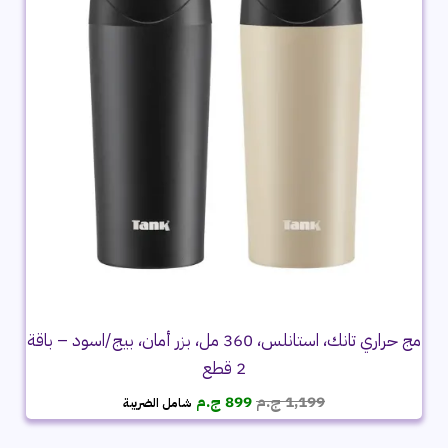
مج حراري تانك، استانلس، 360 مل، بزر أمان، بيج/اسود – باقة
2 قطع
السعر
السعر
1,199
ج.م
899
ج.م
شامل الضريبة
الأصلي
الحالي
هو:
هو: