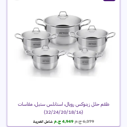
طقم حلل زينوكس رويال، استانلس ستيل، مقاسات
(32/24/20/18/16)
السعر
السعر
6,379
ج.م
4,949
ج.م
شامل الضريبة
الأصلي
الحالي