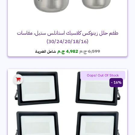
طقم حلل زينوكس كلاسيك استانلس ستيل، مقاسات
(30/24/20/18/16)
السعر
السعر
6,599
ج.م
4,982
ج.م
شامل الضريبة
الأصلي
الحالي
هو:
هو:
6,599 ج.م.
4,982 ج.م.
Oops! Out Of Stock
16% -