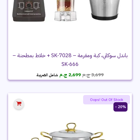
باندل سوكاني، كبة ومفرمة – SK-7028 + خلاط بمطحنة –
SK-666
السعر
السعر
3,699
ج.م
2,699
ج.م
شامل الضريبة
الأصلي
الحالي
هو:
هو:
3,699 ج.م.
2,699 ج.م.
Oops! Out Of Stock
20% -