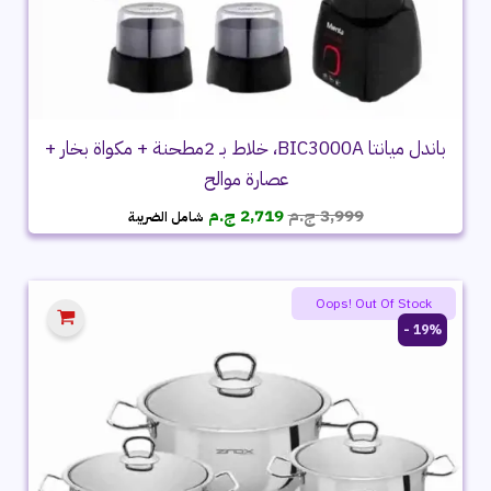
باندل ميانتا BIC3000A، خلاط بـ 2مطحنة + مكواة بخار +
عصارة موالح
السعر
السعر
3,999
ج.م
2,719
ج.م
شامل الضريبة
الأصلي
الحالي
هو:
هو:
3,999 ج.م.
2,719 ج.م.
Oops! Out Of Stock
19% -