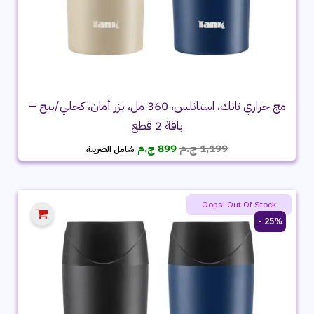
مج حراري تانك، استانلس، 360 مل، بزر أمان، كحلي/بيج –
باقة 2 قطع
السعر
السعر
1,199
ج.م
899
ج.م
شامل الضريبة
الأصلي
الحالي
هو:
هو:
1,199 ج.م.
899 ج.م.
Oops! Out Of Stock
25% -