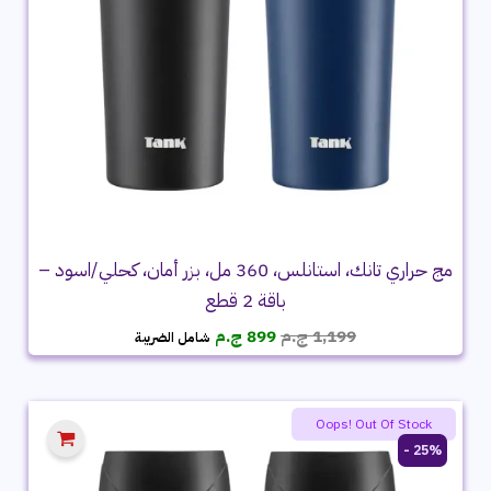
مج حراري تانك، استانلس، 360 مل، بزر أمان، كحلي/اسود –
باقة 2 قطع
السعر
السعر
1,199
ج.م
899
ج.م
شامل الضريبة
الأصلي
الحالي
هو:
هو:
1,199 ج.م.
899 ج.م.
Oops! Out Of Stock
25% -