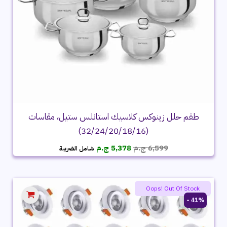
طقم حلل زينوكس كلاسيك استانلس ستيل، مقاسات
(32/24/20/18/16)
السعر
السعر
6,599
ج.م
5,378
ج.م
شامل الضريبة
الأصلي
الحالي
هو:
هو:
6,599 ج.م.
5,378 ج.م.
Oops! Out Of Stock
41% -