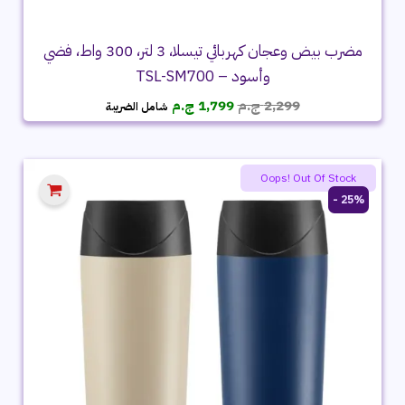
مضرب بيض وعجان كهربائي تيسلا، 3 لتر، 300 واط، فضي
وأسود – TSL-SM700
السعر
السعر
2,299
ج.م
1,799
ج.م
شامل الضريبة
الأصلي
الحالي
هو:
هو:
2,299 ج.م.
1,799 ج.م.
Oops! Out Of Stock
25% -