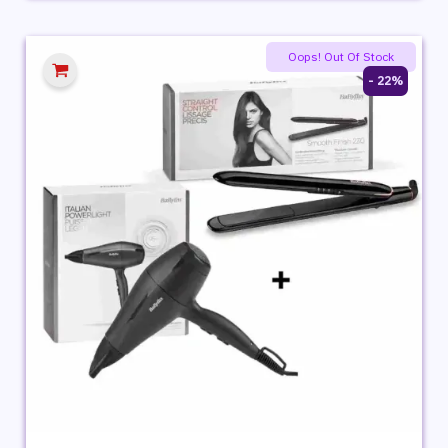
هو:
هو:
1,999 ج.م.
1,179 ج.م.
Oops! Out Of Stock
22% -