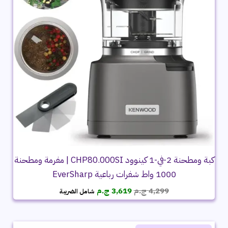
كبة ومطحنة 2-في-1 كينوود CHP80.000SI | مفرمة ومطحنة
1000 واط شفرات رباعية EverSharp
السعر
السعر
4,299
ج.م
3,619
ج.م
شامل الضريبة
الأصلي
الحالي
هو:
هو:
4,299 ج.م.
3,619 ج.م.