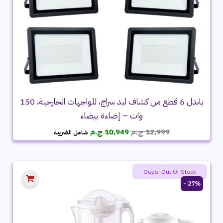
باندل 6 قطع من كشاف ليد سراج، للواجهات الخارجية، 150
وات – إضاءة بيضاء
السعر
السعر
12,999
ج.م
10,949
ج.م
شامل الضريبة
الأصلي
الحالي
هو:
هو:
12,999 ج.م.
10,949 ج.م.
Oops! Out Of Stock
27% -