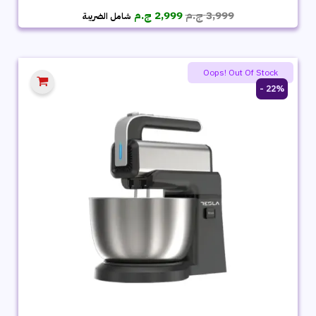
السعر
السعر
3,999
ج.م
2,999
ج.م
شامل الضريبة
الأصلي
الحالي
هو:
هو:
3,999 ج.م.
2,999 ج.م.
Oops! Out Of Stock
22% -