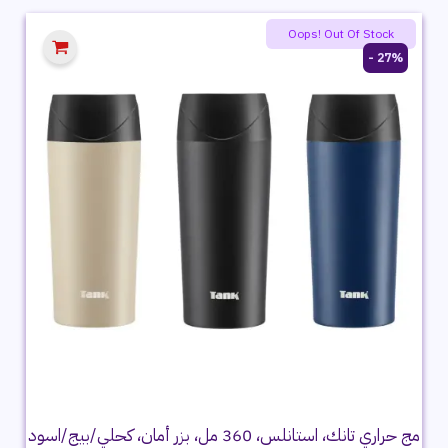
1,199 ج.م.
899 ج.م.
Oops! Out Of Stock
27% -
مج حراري تانك، استانلس، 360 مل، بزر أمان، كحلي/بيج/اسود