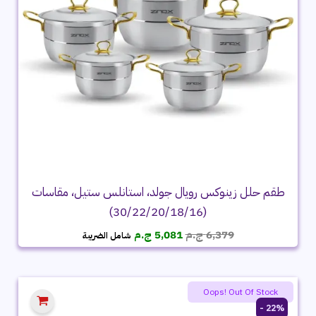
طقم حلل زينوكس رويال جولد، استانلس ستيل، مقاسات
(30/22/20/18/16)
السعر
السعر
6,379
ج.م
5,081
ج.م
شامل الضريبة
الأصلي
الحالي
هو:
هو:
6,379 ج.م.
5,081 ج.م.
Oops! Out Of Stock
22% -