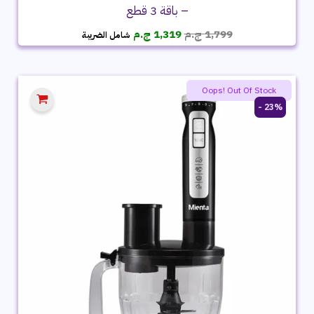
– باقة 3 قطع
السعر
السعر
1,799
ج.م
1,319
ج.م
شامل الضريبة
الأصلي
الحالي
هو:
هو:
1,799 ج.م.
1,319 ج.م.
Oops! Out Of Stock
23% -