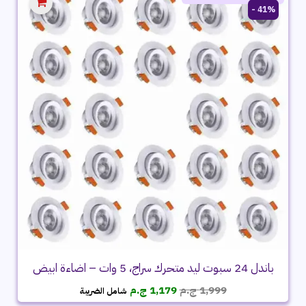
41% -
باندل 24 سبوت ليد متحرك سراج، 5 وات – اضاءة ابيض
السعر
السعر
1,999
ج.م
1,179
ج.م
شامل الضريبة
الأصلي
الحالي