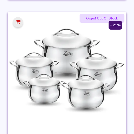
هو:
هو:
6,379 ج.م.
4,949 ج.م.
Oops! Out Of Stock
21% -