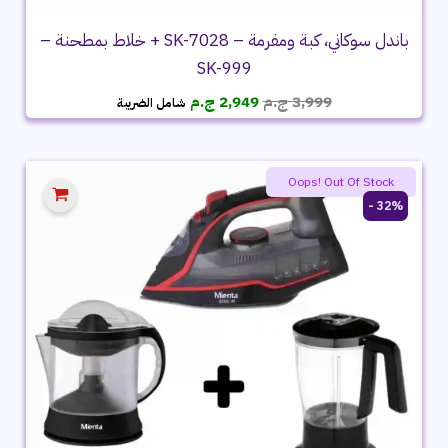
باندل سوكاني، كبة ومفرمة – SK-7028 + خلاط بمطحنة –
SK-999
السعر
السعر
3,999
ج.م
2,949
ج.م
شامل الضريبة
الأصلي
الحالي
هو:
هو:
3,999 ج.م.
2,949 ج.م.
Oops! Out Of Stock
32% -