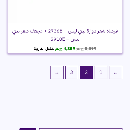
فرشاة شعر دوارة بيبي ليس – 2736E + مجفف شعر بيبي
ليس – 5910E
السعر
السعر
5,599
ج.م
4,359
ج.م
شامل الضريبة
الأصلي
الحالي
هو:
هو:
5,599 ج.م.
4,359 ج.م.
←
3
2
1
→