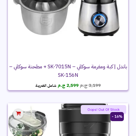
باندل | كبة ومفرمة سوكاني – SK-7015N + مطحنة سوكاني –
SK-156N
السعر
السعر
3,199
ج.م
2,599
ج.م
شامل الضريبة
الأصلي
الحالي
هو:
هو:
3,199 ج.م.
2,599 ج.م.
Oops! Out Of Stock
16% -