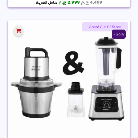
السعر
السعر
4,499
ج.م
2,999
ج.م
شامل الضريبة
الأصلي
الحالي
هو:
هو:
4,499 ج.م.
2,999 ج.م.
Oops! Out Of Stock
26% -