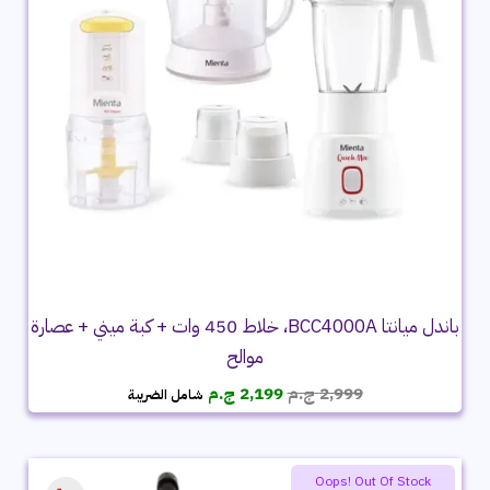
باندل ميانتا BCC4000A، خلاط 450 وات + كبة ميني + عصارة
موالح
السعر
السعر
2,999
ج.م
2,199
ج.م
شامل الضريبة
الأصلي
الحالي
هو:
هو:
2,999 ج.م.
2,199 ج.م.
Oops! Out Of Stock