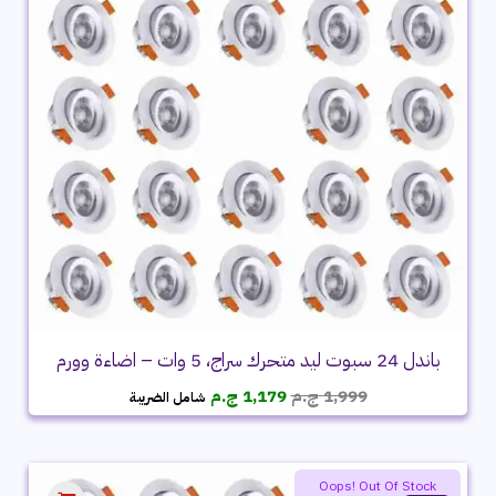
باندل 24 سبوت ليد متحرك سراج، 5 وات – اضاءة وورم
السعر
السعر
1,999
ج.م
1,179
ج.م
شامل الضريبة
الأصلي
الحالي
هو:
هو:
1,999 ج.م.
1,179 ج.م.
Oops! Out Of Stock