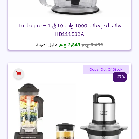
هاند بلندر ميانتا، 1000 وات، 10 في 1 – Turbo pro
HB111538A
السعر
السعر
3,699
ج.م
2,849
ج.م
شامل الضريبة
الأصلي
الحالي
هو:
هو:
3,699 ج.م.
2,849 ج.م.
Oops! Out Of Stock
27% -