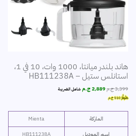
هاند بلندر ميانتا، 1000 وات، 10 في 1،
استانلس ستيل – HB111238A
السعر
السعر
3,399
ج.م
2,889
ج.م
شامل الضريبة
الأصلي
الحالي
هَتُوفِّرُ
510
ج.م
هو:
هو:
3,399 ج.م.
2,889 ج.م.
الماركة
Mienta
اسم الموديل
HB111238A