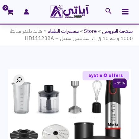
خطي
البحث
لى
لمحتوى
صفحة العروض
»
Store
»
محضرات الطعام
»
هاند بلندر ميانتا،
1000 وات، 10 في 1، استانلس ستيل – HB111238A
ayatie 🌻 offers
15% -