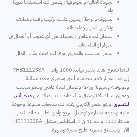
الجودة العالية والموثوقية: يضمن لك استخداماً طويلاً
وآمناً.
السهولة والراحة: يسهل عليك تركيب وفك وتنظيف
وتخزين الجهاز وملحقاته.
الضمان لمدة عامين: يحميك من أي عيوب أو أعطال في
الجهاز أو الملحقات.
السعر المناسب والمغري: يوفر لك قيمة مقابل المال.
لماذا تشتري هاند بلندر ميانتا، 1000 وات – HB111238A؟
إن هذا الجهاز يتميز بتصميم أنيق وعصري وجودة عالية
وموثوقية وسهولة وراحة وضمان لمدة عامين وسعر مناسب
ومغري. لذلك، لا تتردد في شراء هاند بلندر ميانتا من
متجر آياتي
للتسوق
، وهو متجر إلكتروني يقدم لك منتجات متنوعة وجودة
عالية وخدمة ممتازة وتوصيل سريع وآمن. اطلب هاند بلندر
ميانتا، 1000 وات، 10 في 1، استانلس ستيل، HB111238A
الآن واستمتع بتجربة طبخ مميزة ومبهرة.