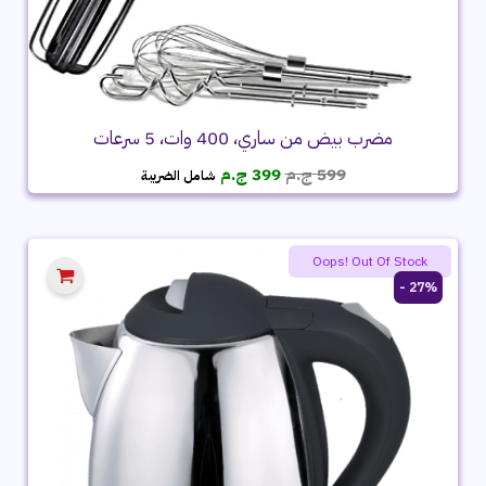
مضرب بيض من ساري، 400 وات، 5 سرعات
السعر
السعر
599
ج.م
399
ج.م
شامل الضريبة
الأصلي
الحالي
هو:
هو:
599 ج.م.
399 ج.م.
Oops! Out Of Stock
27% -