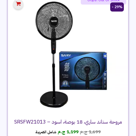
29% -
مروحة ستاند ساري، 18 بوصة، اسود – SRSFW21013
السعر
السعر
1,699
ج.م
1,199
ج.م
شامل الضريبة