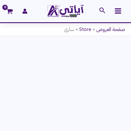
خطي
البحث
لى
لمحتوى
صفحة العروض
»
Store
»
ساري