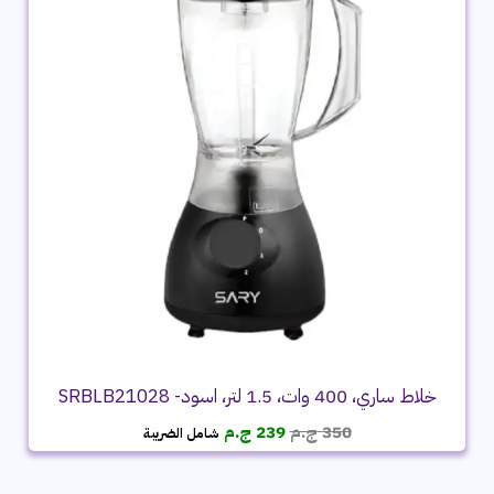
خلاط ساري، 400 وات، 1.5 لتر، اسود- SRBLB21028
السعر
السعر
350
ج.م
239
ج.م
شامل الضريبة
الأصلي
الحالي
هو:
هو:
350 ج.م.
239 ج.م.