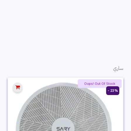
ساري
Summer product sale
Oops! Out Of Stock
23% -