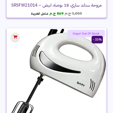
مروحة ستاند ساري، 18 بوصة، ابيض – SRSFW21014
السعر
السعر
1,055
ج.م
869
ج.م
شامل الضريبة
الأصلي
الحالي
هو:
هو:
1,055 ج.م.
869 ج.م.
Oops! Out Of Stock
33% -