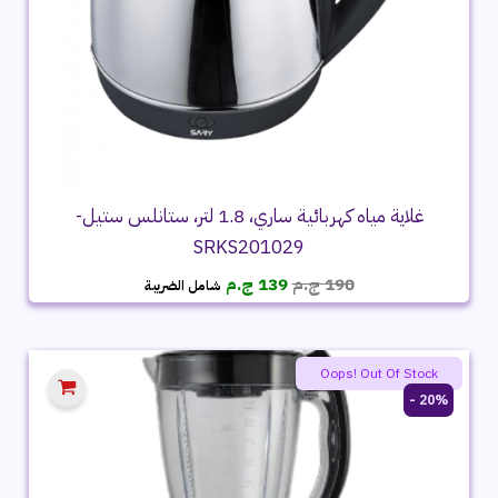
غلاية مياه كهربائية ساري، 1.8 لتر، ستانلس ستيل-
SRKS201029
السعر
السعر
190
ج.م
139
ج.م
شامل الضريبة
الأصلي
الحالي
هو:
هو:
190 ج.م.
139 ج.م.
Oops! Out Of Stock
20% -