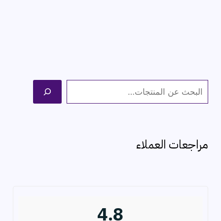
ا
ل
ب
ح
مراجعات العملاء
ث
4.8