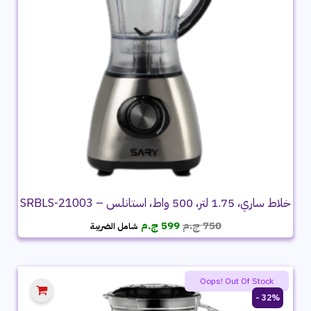
خلاط ساري، 1.75 لتر، 500 واط، استانلس – SRBLS-21003
السعر
السعر
750
ج.م
599
ج.م
شامل الضريبة
الأصلي
الحالي
هو:
هو:
750 ج.م.
599 ج.م.
Oops! Out Of Stock
32% -