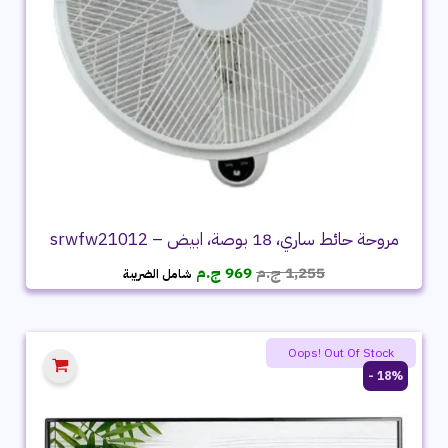
مروحة حائط ساري، 18 بوصة، ابيض – srwfw21012
السعر
السعر
1,255
ج.م
969
ج.م
شامل الضريبة
الأصلي
الحالي
هو:
هو:
1,255 ج.م.
969 ج.م.
Oops! Out Of Stock
18% -