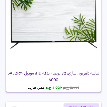
شاشة تلفزيون ساري، 32 بوصة، بدقة HD، موديل SA32RY-
6000
السعر
السعر
5,999
ج.م
4,929
ج.م
شامل الضريبة
الأصلي
الحالي
هو:
هو:
5,999 ج.م.
4,929 ج.م.
Summer product sale
Oops! Out Of Stock