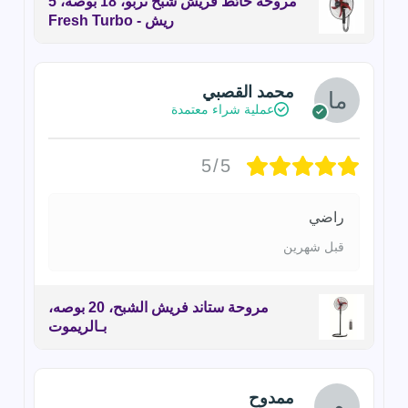
مروحة حائط فريش شبح تربو، 18 بوصه، 5
ريش - Fresh Turbo
محمد القصبي
عملية شراء معتمدة
5/5
راضي
قبل شهرين
مروحة ستاند فريش الشبح، 20 بوصه،
بـالريموت
ممدوح