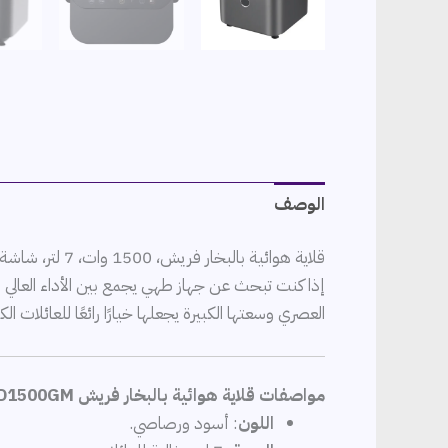
الوصف
قلاية هوائية بالبخار فريش، 1500 وات، 7 لتر، شاشة ديجيتال، أسود – FAF-D1500GM: ثورة في الطهي الصحي
إذا كنت تبحث عن جهاز طهي يجمع بين الأداء العالي 
العصري وسعتها الكبيرة يجعلها خيارًا رائعًا للعائلات
مواصفات قلاية هوائية بالبخار فريش FAF-D1500GM
اللون
: أسود ورصاصي.