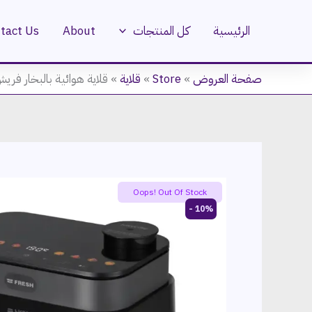
خطي
لى
الرئيسية
كل المنتجات
About
tact Us
لمحتوى
صفحة العروض
»
Store
»
قلاية
»
قلاية هوائية بالبخار فريش، 1500 وات، 7 لتر، ديجيتال، أسود – M
Oops! Out Of Stock
10% -