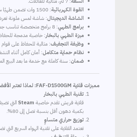
السعة
: 7 لتر، مثالية للعائلات.
القوة الكهربائية
: 1500 وات تضمن طهيًا سريعًا وفعالًا.
الشاشة الديجيتال
: شاشة لمس ملونة تعرض 
برامج الطهي
: 8 برامج متخصصة تناسب جميع أنواع الأطعمة.
ميزة الطهي بالبخار
: خاصية مدمجة للحفاظ 
وظيفة التجفيف
: مثالية للحفاظ على قوام م
نظام حماية متكامل
: أمان كامل أثناء التشغ
ضمان
: سنة كاملة مع خدمة ما بعد البيع المم
مميزات قلاية FAF-D1500GM: لماذا تعتبر الأفضل؟
تقنية الطهي بالبخار
قلاية فريش تقدم خاصية
Steam
التي تضيف
بكمية دهون أقل بنسبة تصل إلى 80%.
توزيع حراري متساوٍ
تعتمد القلاية على تقنية الهواء السريع التي 
سهولة التنظيف