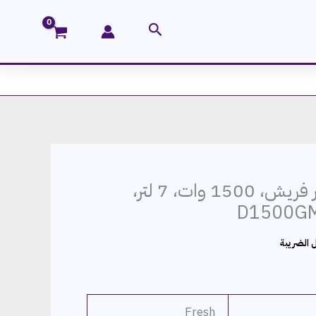
البحث
قلاية هوائية بالبخار فريش، 1500 وات، 7 لتر،
ر
 الضريبة
ي
.م.
Fresh