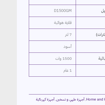
يل
D1500GM
قلاية هوائية
ترات)
7 لتر
أسود
ائية
1500 وات
1 عام
Home and k
,
أجهزة طهي و تسخين
,
أجهزة كهربائية