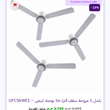
ayatie 🌻 offers
Summer product sale
18% -
باندل 3 مروحة سقف الترا، 56 بوصة، ابيض – UFC56WE1
السعر
السعر
4,599
ج.م
3,749
ج.م
شامل الضريبة