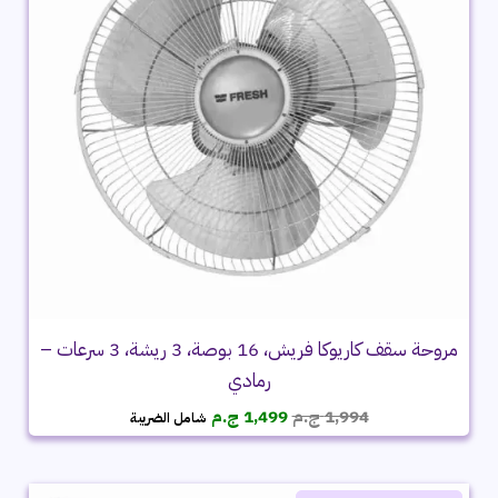
مروحة سقف كاريوكا فريش، 16 بوصة، 3 ريشة، 3 سرعات –
رمادي
السعر
السعر
1,994
ج.م
1,499
ج.م
شامل الضريبة
الأصلي
الحالي
هو:
هو:
1,994 ج.م.
1,499 ج.م.