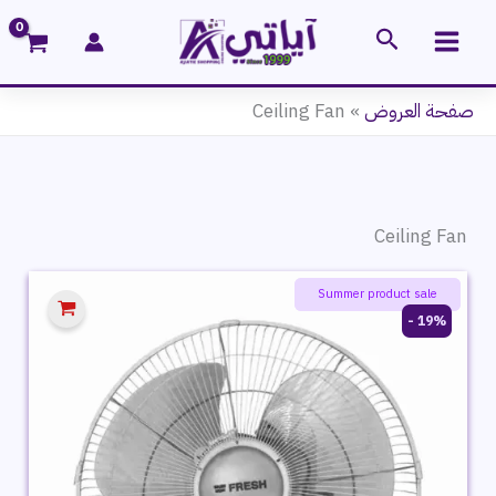
خطي
البحث
لى
لمحتوى
صفحة العروض
»
Ceiling Fan
Ceiling Fan
ayatie 🌻 offers
Summer product sale
19% -