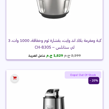
كبة ومفرمة بلاك اند وايت، بقشارة ثوم وخفاقة، 1000 وات، 3
لتر، ستانلس – CH-830S
السعر
السعر
2,399
ج.م
1,829
ج.م
شامل الضريبة
الأصلي
الحالي
هو:
هو:
2,399 ج.م.
1,829 ج.م.
Oops! Out Of Stock
20% -