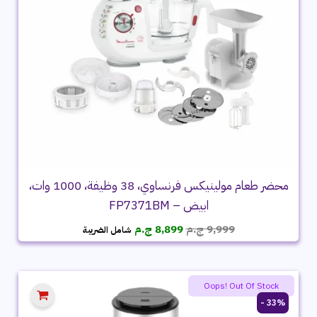
محضر طعام مولينيكس فرنساوي، 38 وظيفة، 1000 وات،
ابيض – FP7371BM
السعر
السعر
9,999
ج.م
8,899
ج.م
شامل الضريبة
الأصلي
الحالي
هو:
هو:
9,999 ج.م.
8,899 ج.م.
Oops! Out Of Stock
33% -