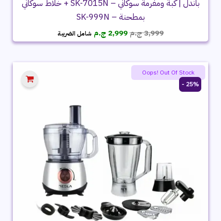
باندل | كبة ومفرمة سوكاني – SK-7015N + خلاط سوكاني
بمطحنة – SK-999N
السعر
السعر
3,999
ج.م
2,999
ج.م
شامل الضريبة
الأصلي
الحالي
هو:
هو:
3,999 ج.م.
2,999 ج.م.
Oops! Out Of Stock
25% -