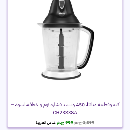
كبة وقطاعة ميانتا، 450 وات، بـ قشارة ثوم و خفاقة، اسود –
CH23838A
السعر
السعر
1,399
ج.م
999
ج.م
شامل الضريبة
الأصلي
الحالي