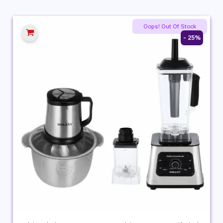
هو:
هو:
4,299 ج.م.
3,619 ج.م.
Oops! Out Of Stock
25% -