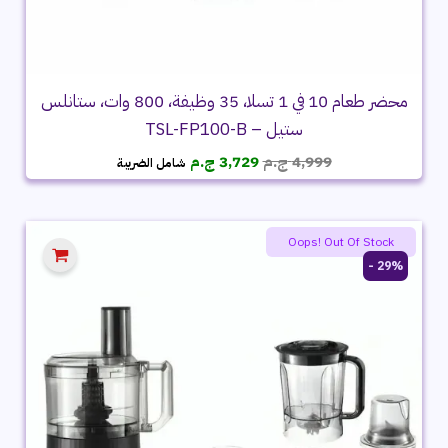
محضر طعام 10 في 1 تسلا، 35 وظيفة، 800 وات، ستانلس
ستيل – TSL-FP100-B
السعر
السعر
4,999
ج.م
3,729
ج.م
شامل الضريبة
الأصلي
الحالي
هو:
هو:
4,999 ج.م.
3,729 ج.م.
Oops! Out Of Stock
29% -