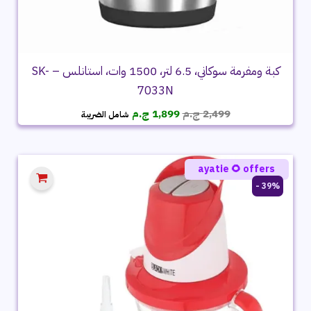
كبة ومفرمة سوكاني، 6.5 لتر، 1500 وات، استانلس – SK-
7033N
السعر
السعر
2,499
ج.م
1,899
ج.م
شامل الضريبة
الأصلي
الحالي
هو:
هو:
2,499 ج.م.
1,899 ج.م.
ayatie 🌻 offers
39% -