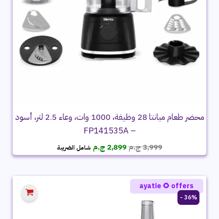
محضر طعام ميانتا 28 وظيفة، 1000 وات، وعاء 2.5 لتر، أسود
– FP141535A
السعر
السعر
3,999
ج.م
2,899
ج.م
شامل الضريبة
الأصلي
الحالي
هو:
هو:
3,999 ج.م.
2,899 ج.م.
ayatie 🌻 offers
36% -