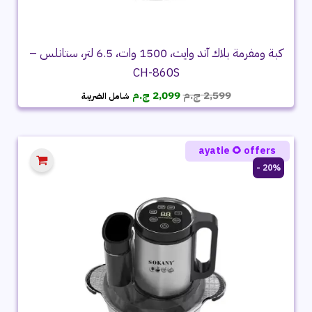
كبة ومفرمة بلاك آند وايت، 1500 وات، 6.5 لتر، ستانلس –
CH-860S
السعر
السعر
2,599
ج.م
2,099
ج.م
شامل الضريبة
الأصلي
الحالي
هو:
هو:
2,599 ج.م.
2,099 ج.م.
ayatie 🌻 offers
20% -