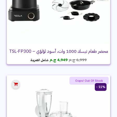
محضر طعام تيسلا، 1000 وات، أسود لؤلؤي – TSL-FP300
السعر
السعر
6,999
ج.م
4,949
ج.م
شامل الضريبة
الأصلي
الحالي
هو:
هو:
6,999 ج.م.
4,949 ج.م.
Oops! Out Of Stock
11% -