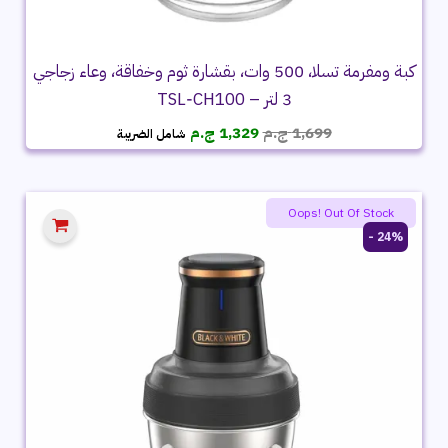
كبة ومفرمة تسلا، 500 وات، بقشارة ثوم وخفاقة، وعاء زجاجي
3 لتر – TSL‑CH100
السعر
السعر
1,699
ج.م
1,329
ج.م
شامل الضريبة
الأصلي
الحالي
هو:
هو:
1,699 ج.م.
1,329 ج.م.
Oops! Out Of Stock
24% -