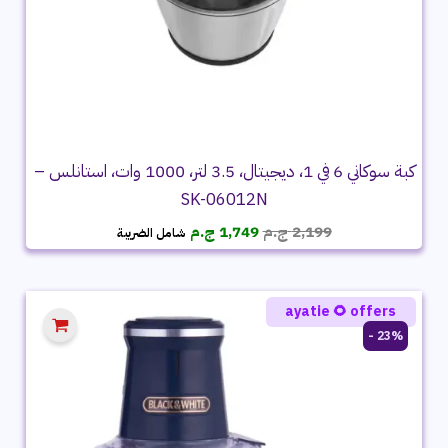
كبة سوكاني 6 في 1، ديجيتال، 3.5 لتر، 1000 وات، استانلس –
SK-06012N
السعر
السعر
2,199
ج.م
1,749
ج.م
شامل الضريبة
الأصلي
الحالي
هو:
هو:
2,199 ج.م.
1,749 ج.م.
ayatie 🌻 offers
23% -