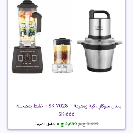
باندل سوكاني، كبة ومفرمة – SK-7028 + خلاط بمطحنة –
SK-666
السعر
السعر
3,699
ج.م
2,699
ج.م
شامل الضريبة
الأصلي
الحالي