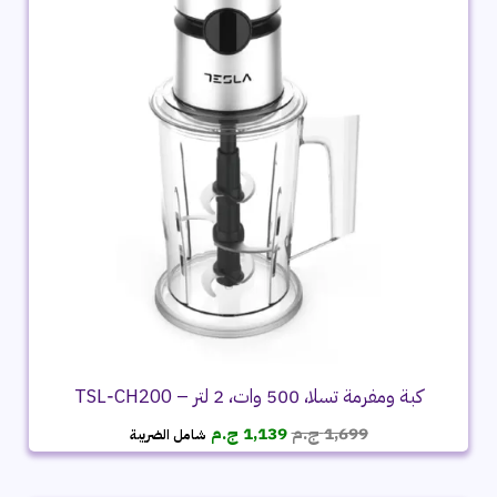
كبة ومفرمة تسلا، 500 وات، 2 لتر – TSL‑CH200
السعر
السعر
1,699
ج.م
1,139
ج.م
شامل الضريبة
الأصلي
الحالي
هو:
هو:
1,699 ج.م.
1,139 ج.م.