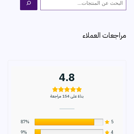
ا
ل
ب
ح
مراجعات العملاء
ث
4.8
بناءً على 154 مراجعة
87%
5
9%
4