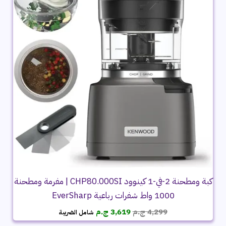
كبة ومطحنة 2-في-1 كينوود CHP80.000SI | مفرمة ومطحنة
1000 واط شفرات رباعية EverSharp
السعر
السعر
4,299
ج.م
3,619
ج.م
شامل الضريبة
الأصلي
الحالي