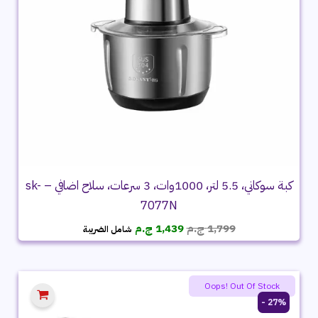
كبة سوكاني، 5.5 لتر، 1000وات، 3 سرعات، سلاح اضافي – sk-
7077N
السعر
السعر
1,799
ج.م
1,439
ج.م
شامل الضريبة
الأصلي
الحالي
هو:
هو:
1,799 ج.م.
1,439 ج.م.
Oops! Out Of Stock
27% -