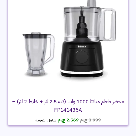
محضر طعام ميانتا 1000 وات (كبة 2.5 لتر + خلاط 2 لتر) –
FP141435A
السعر
السعر
3,999
ج.م
2,569
ج.م
شامل الضريبة
الأصلي
الحالي
هو:
هو: