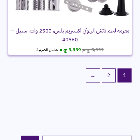
مفرمة لحم تاتش الزنوكي اكستريم بلس، 2500 وات، ستيل –
40560
السعر
السعر
5,999
ج.م
5,559
ج.م
شامل الضريبة
الأصلي
الحالي
هو:
هو:
5,999 ج.م.
5,559 ج.م.
←
2
1