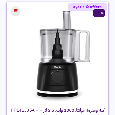
3,999 ج.م.
2,569 ج.م.
ayatie 🌻 offers
39% -
كبة ومفرمة ميانتا، 1000 وات، 2.5 لتر – FP141335A –