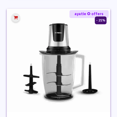
هو:
هو:
1,399 ج.م.
999 ج.م.
ayatie 🌻 offers
21% -