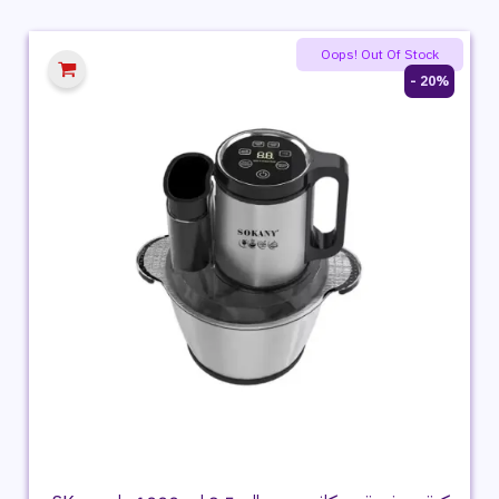
هو:
هو:
3,699 ج.م.
2,699 ج.م.
Oops! Out Of Stock
20% -