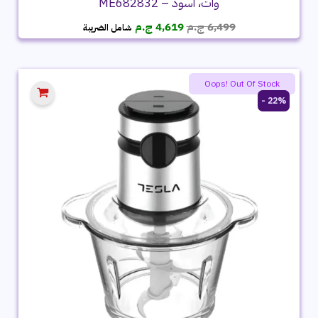
وات، اسود – ME682832
السعر
السعر
6,499
ج.م
4,619
ج.م
شامل الضريبة
الأصلي
الحالي
هو:
هو:
6,499 ج.م.
4,619 ج.م.
Oops! Out Of Stock
22% -