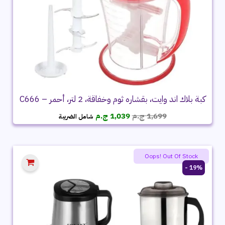
كبة بلاك اند وايت، بقشاره ثوم وخفاقة، 2 لتر، أحمر – C666
السعر
السعر
1,699
ج.م
1,039
ج.م
شامل الضريبة
الأصلي
الحالي
هو:
هو:
1,699 ج.م.
1,039 ج.م.
Oops! Out Of Stock
19% -