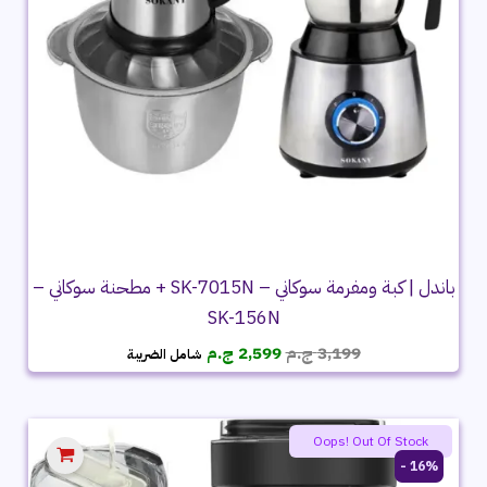
باندل | كبة ومفرمة سوكاني – SK-7015N + مطحنة سوكاني –
SK-156N
السعر
السعر
3,199
ج.م
2,599
ج.م
شامل الضريبة
الأصلي
الحالي
هو:
هو:
3,199 ج.م.
2,599 ج.م.
Oops! Out Of Stock
16% -