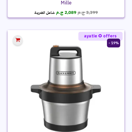
Mille
السعر
السعر
3,399
ج.م
2,089
ج.م
شامل الضريبة
الأصلي
الحالي
هو:
هو:
3,399 ج.م.
2,089 ج.م.
ayatie 🌻 offers
19% -