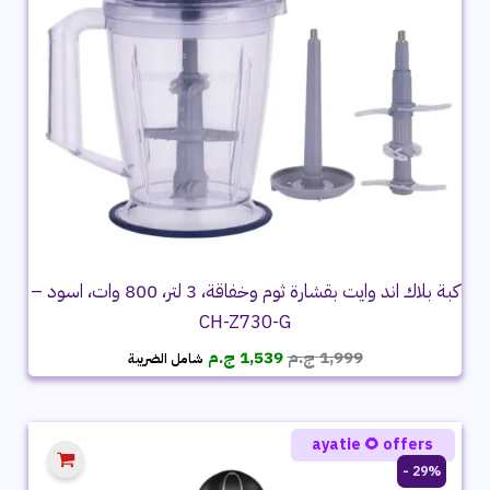
كبة بلاك اند وايت بقشارة ثوم وخفاقة، 3 لتر، 800 وات، اسود –
CH-Z730-G
السعر
السعر
1,999
ج.م
1,539
ج.م
شامل الضريبة
الأصلي
الحالي
هو:
هو:
1,999 ج.م.
1,539 ج.م.
ayatie 🌻 offers
29% -