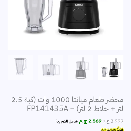
محضر طعام ميانتا 1000 وات (كبة 2.5
لتر + خلاط 2 لتر) – FP141435A
السعر
السعر
3,999
ج.م
2,569
ج.م
شامل الضريبة
الأصلي
الحالي
هَتُوفِّرُ
1,430
ج.م