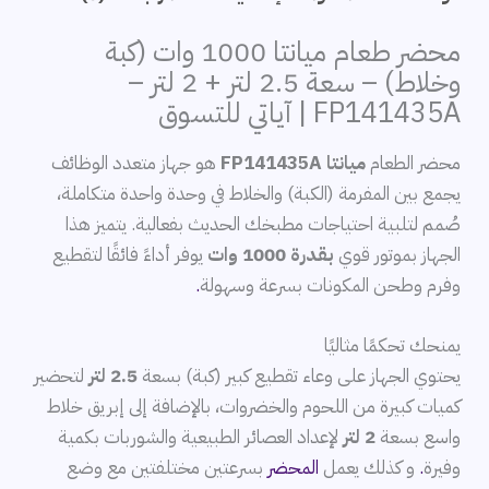
محضر طعام ميانتا 1000 وات (كبة
وخلاط) – سعة 2.5 لتر + 2 لتر –
FP141435A | آياتي للتسوق
محضر الطعام
ميانتا FP141435A
هو جهاز متعدد الوظائف
يجمع بين المفرمة (الكبة) والخلاط في وحدة واحدة متكاملة،
صُمم لتلبية احتياجات مطبخك الحديث بفعالية. يتميز هذا
الجهاز بموتور قوي
بقدرة 1000 وات
يوفر أداءً فائقًا لتقطيع
وفرم وطحن المكونات بسرعة وسهولة
.
يمنحك تحكمًا مثاليًا
يحتوي الجهاز على وعاء تقطيع كبير (كبة) بسعة
2.5 لتر
لتحضير
كميات كبيرة من اللحوم والخضروات، بالإضافة إلى إبريق خلاط
واسع بسعة
2 لتر
لإعداد العصائر الطبيعية والشوربات بكمية
وفيرة
.
و كذلك
يعمل
المحضر
بسرعتين مختلفتين مع وضع