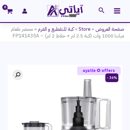
خطي
البحث
لى
لمحتوى
صفحة العروض
»
Store
»
كبة للتقطيع و الفرم
»
محضر طعام
ميانتا 1000 وات (كبة 2.5 لتر + خلاط 2 لتر) – FP141435A
ayatie 🌻 offers
36% -