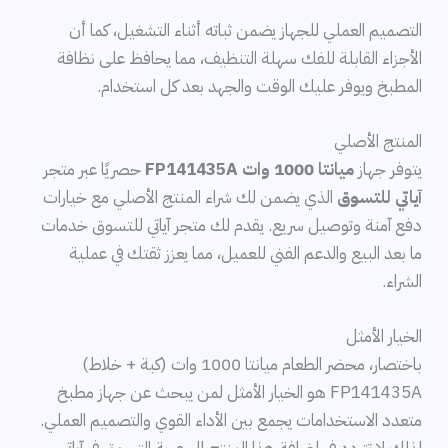
التصميم العملي للجهاز يضمن ثباته أثناء التشغيل، كما أن
الأجزاء القابلة للفك سهلة التنظيف، مما يحافظ على نظافة
المطبخ ويوفر عليك الوقت والجهد بعد كل استخدام.
المنتج الأصلي
يتوفر جهاز
ميانتا 1000 وات FP141435A
حصريًا عبر متجر
آياتي للتسوق
الذي يضمن لك شراء المنتج الأصلي مع خيارات
دفع آمنة وتوصيل سريع. يقدم لك متجر آياتي للتسوق خدمات
ما بعد البيع والدعم الفني للعميل، مما يعزز ثقتك في عملية
الشراء.
الخيار الأمثل
باختصار، محضر الطعام ميانتا 1000 وات (كبة + خلاط)
FP141435A هو الخيار الأمثل لمن يبحث عن جهاز مطبخ
متعدد الاستخدامات يجمع بين الأداء القوي والتصميم العملي.