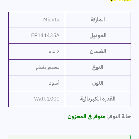
هو:
هو:
3,999 ج.م.
2,569 ج.م.
الماركة
Mienta
الموديل
FP141435A
الضمان
2 عام
النوع
محضر طعام
اللون
أسود
القدرة الكهربائية
1000 Watt
حالة التوفر:
متوفر في المخزون