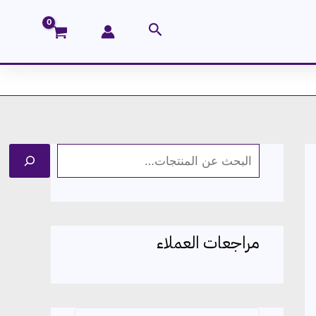
البحث
ا
ل
ب
ح
مراجعات العملاء
ث