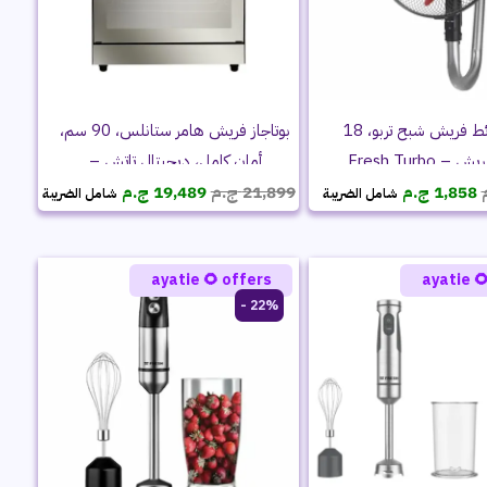
بوتاجاز فريش هامر ستانلس، 90 سم،
مروحة حائط فريش شبح تربو، 18
أمان كامل، ديجيتال تاتش –
السعر
السعر
السعر
السعر
500016947
ج.م
19,489
ج.م
21,899
ج.م
1,858
شامل الضريبة
شامل الضريبة
الحالي
الأصلي
الحالي
الأصلي
هو:
هو:
هو:
هو:
19,489 ج.م.
21,899 ج.م.
1,858 ج.م.
2,199 ج.م.
ayatie 🌻 offers
ayatie 
22% -