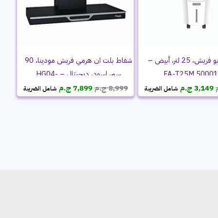
مبرد هواء تربو فريش، 25 لتر، أبيض –
شفاط بلت ان هرمي فريش مودينا، 90
FA-T25M 5000
سم، اسود، ديجيتال – HG04-
السعر
السعر
السعر
السعر
500021688
3,149
ج.م
8,999
ج.م
7,899
ج.م
شامل الضريبة
شامل الضريبة
الأصلي
الحالي
الأصلي
الحالي
هو:
هو:
هو:
هو:
3,999 ج.م.
3,149 ج.م.
8,999 ج.م.
7,899 ج.م.