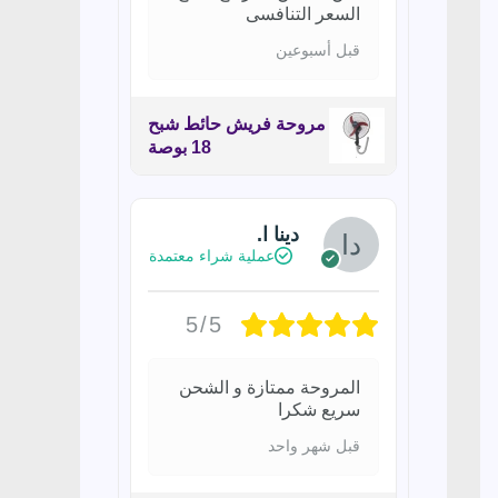
السعر التنافسى
قبل أسبوعين
مروحة فريش حائط شبح
18 بوصة
دينا ا.
عملية شراء معتمدة
5/5
المروحة ممتازة و الشحن
سريع شكرا
قبل شهر واحد