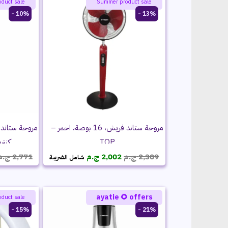
 offers
ayatie 🌻 offers
duct sale
Summer product sale
10% -
13% -
مروحة ستاند فريش، 16 بوصة، احمر –
– TOP
TOP
السعر
السعر
ج.م
2,771
ج.م
2,002
ج.م
2,309
شامل الضريبة
الحالي
الأصلي
هو:
هو:
2,002 ج.م.
2,309 ج.م.
 offers
ayatie 🌻 offers
duct sale
15% -
21% -