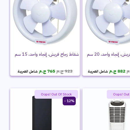
، إتجاه واحد، 20 سم
شفاط زجاج فريش، إتجاه واحد، 15 سم
السعر
السعر
السعر
السعر
م
882
ج.م
923
ج.م
765
ج.م
شامل الضريبة
شامل الضريبة
الأصلي
الحالي
الأصلي
الحالي
هو:
هو:
هو:
هو:
1,038 ج.م.
882 ج.م.
923 ج.م.
765 ج.م.
Oops! Out Of Stock
Summer pro
Oops! Out
12% -