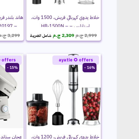
خلاط يدوي كهربائي فريش، 1500 وات،
– HB-1500C – 500020197
استانلس – HB-1500N –
السعر
السعر
500020193
ج.م
3,299
ج.م
2,309
ج.م
2,999
شامل الضريبة
الحالي
الأصلي
هو:
هو:
2,309 ج.م.
2,999 ج.م.
 offers
ayatie 🌻 offers
15% -
16% -
خلاط يدوي كهربائي فريش، 1200 وات،