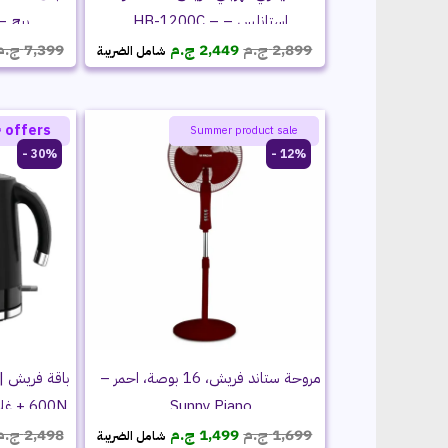
 – FSM-1900-BG
استانلس – HB-1200C –
السعر
السعر
500020190
ج.م
7,399
ج.م
2,449
ج.م
2,899
شامل الضريبة
الحالي
الأصلي
هو:
هو:
2,449 ج.م.
2,899 ج.م.
 offers
ayatie 🌻 offers
Summer product sale
30% -
12% -
مروحة ستاند فريش، 16 بوصة، احمر –
فريش –
Sunny Piano
السعر
السعر
ج.م
2,498
ج.م
1,499
ج.م
1,699
شامل الضريبة