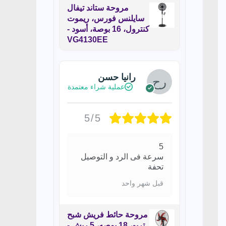
مروحة ستاند تيفال
سايلنس فورس، ريموت
كنترول، 16 بوصة، أسود -
VG4130EE
رانيا حسن
عملية شراء معتمدة
5/5
5
سرعة فى الرد و التوصيل
تحفة
قبل شهر واحد
مروحة حائط فريش شبح
تربو، 18 بوصه، 5 ريش -