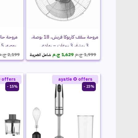
مروحة سقف كاريوكا فريش، 18 بوصة،
بوصه، 5 ريش – Fresh Turbo
3 ريشة، 3 سرعات – رمادي
السعر
السعر
ج.م
2,199
ج.م
1,629
ج.م
1,999
شامل الضريبة
الحالي
الأصلي
هو:
هو:
1,629 ج.م.
1,999 ج.م.
 offers
ayatie 🌻 offers
15% -
23% -