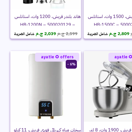
هاند بلندر فريش، 1200 وات، استانلس
هاند بلندر فريش، 1500 وات، استانلس
– HB-1200N – 500020129
السعر
السعر
السعر
السعر
ج.م
2,039
ج.م
2,599
ج.م
2,809
شامل الضريبة
شامل الضريبة
الحالي
الأصلي
الحالي
الأصلي
هو:
هو:
هو:
هو:
2,039 ج.م.
2,599 ج.م.
2,809 ج.م.
3,299 ج.م.
ayatie 🌻 offers
ayatie 
6% -
سخان مياه كهربائي فوري فريش، 11 كيلو
عجان ستاند فريش، 1900 وات، 8 لتر،