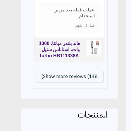
عملت قفله بعد مرتين
استخدام
قبل 3 أشهر
هاند بلندر ميانتا، 1000
وات، استانلس ستيل -
Turbo HB111338A
Show more reviews (148)
المنتجات