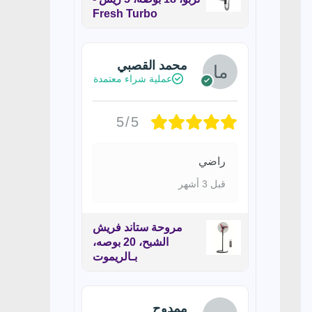
Fresh Turbo
محمد القصبي
عملية شراء معتمدة
5/5
راضي
قبل 3 أشهر
مروحة ستاند فريش
الشبح، 20 بوصه،
بـالريموت
ممدوح