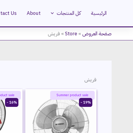
تخط
إل
tact Us
About
كل المنتجات
الرئيسية
المحتو
فريش
»
Store
»
صفحة العروض
فريش
 offers
ayatie 🌻 offers
duct sale
Summer product sale
16% -
19% -