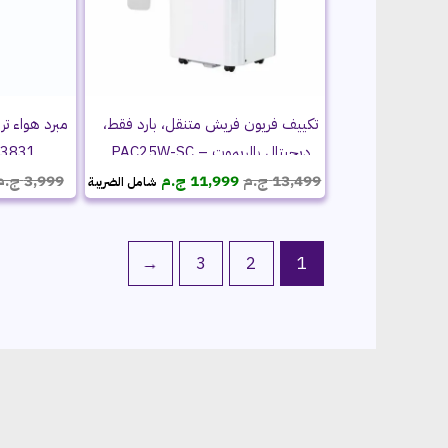
تكييف فريون فريش متنقل، بارد فقط،
ديجيتال بالريموت – PAC25W-SC
13831
السعر
السعر
10000 BTU
13,499
ج.م
11,999
ج.م
3,999
ج.م
شامل الضريبة
الأصلي
الحالي
هو:
هو:
13,499 ج.م.
11,999 ج.م.
←
3
2
1