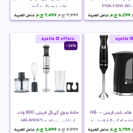
وات، ديجيتال – أبيض
بيج
السعر
السعر
السعر
السعر
ج.م
7,499
ج.م
7,999
ج.م
6,299
شامل الضريبة
شامل الضريبة
الحالي
الأصلي
الحالي
الأصلي
هو:
هو:
هو:
هو:
7,499 ج.م.
7,999 ج.م.
6,299 ج.م.
7,399 ج.م.
ayatie 🌻 offers
ayatie 
34% -
خلاط يدوي كهربائي فريش، 800 وات،
باقة فريش | هاند بلندر فريش – HB-
استانلس، سيلفر – HB-800FO
600N + غلاية مياه كهربائية 
السعر
السعر
السعر
السعر
EPK17000
ج.م
1,899
ج.م
2,899
ج.م
1,759
شامل الضريبة
شامل الضريبة