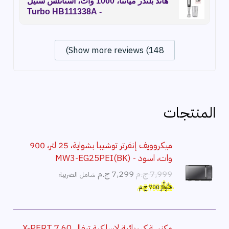
هاند بلندر ميانتا، 1000 وات، استانلس ستيل
- Turbo HB111338A
Show more reviews (148)
المنتجات
ميكروويف إنفرتر توشيبا بشواية، 25 لتر، 900
وات، اسود - MW3-EG25PEI(BK)
ا
ا
7,999
ج.م
7,299
ج.م
شامل الضريبة
ل
ل
هَتُوفِّرُ
700
ج.م
س
س
ع
ع
ر
ر
مكنسة كهربائية لاسلكية تيفال X-PERT 7.60