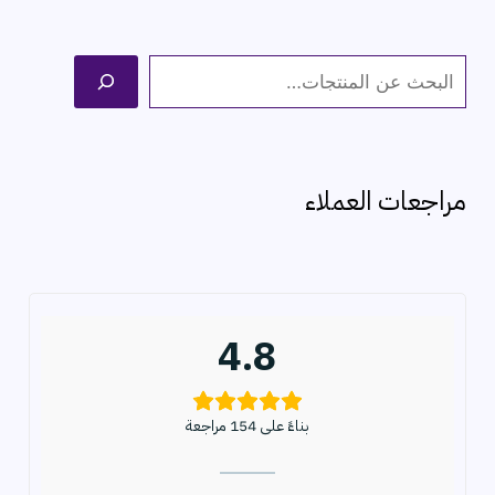
ا
ل
ب
ح
مراجعات العملاء
ث
4.8
بناءً على 154 مراجعة