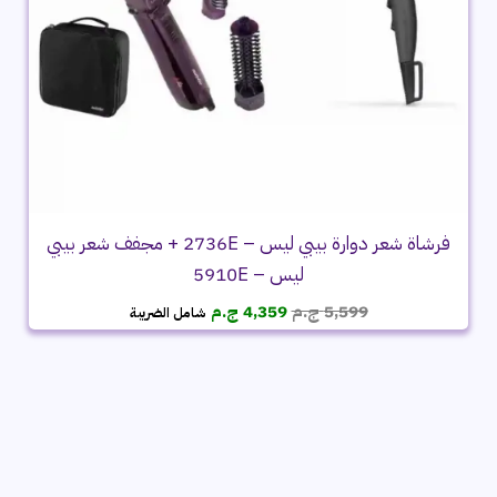
فرشاة شعر دوارة بيبي ليس – 2736E + مجفف شعر بيبي
ليس – 5910E
السعر
السعر
5,599
ج.م
4,359
ج.م
شامل الضريبة
الأصلي
الحالي
هو:
هو:
5,599 ج.م.
4,359 ج.م.