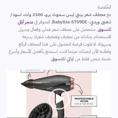
الخُلاصة
مع
مجفف شعر بيبي ليس سموث برو، 2100 وات، اسود/
ذهبى وردي- Babyliss 6709DE
، المتوفر في
متجر آياتي
للتسوق
. ستحصل على مجفف شعر عملي وفعال وسهل
الاستخدام، يمكنك من تجفيف وتصفيف شعرك بسرعة
وسهولة. لا تفوت فرصة الحصول على هذا المجفف الرائع
واطلبه الآن لتصلك حيثما كنت. استمتع بأفضل الأسعار وأسرع
خدمة شحن فقط من
آياتي للتسوق
.
مشغل
الفيديو