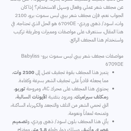
عن مجفف شعر عملي وفعال وسهل الاستخدام؟ إذا كان
الجواب نعم، فإن مجفف شعر بيبي ليس سموث برو، 2100
وات، اسود/ ذهبى وردي- 6709DE هو الحل الذي تحتاجه. في
هذا المقال، سنتعرف على مواصفات ومميزات وطريقة تركيب
واستخدام هذا المجفف الرائع.
مواصفات مجفف شعر بيبي ليس سموث برو- Babyliss
6709DE
يتميز هذا المجفف بقوة تجفيف تصل إلى
2100 وات
،
مما يجعله قادراً على تجفيف الشعر بسرعة وكفاءة.
يحتوي هذا المجفف على محرك AC، ومروحة
توربو
،
و
مكثف سيراميك
، ومزود بتقنية
الأيونات السالبة
،
التي تحمي الشعر من التلف والتجعد والكهرباء الساكنة،
وتمنحه لمعاناً ونعومة.
يأتي هذا المجفف بلون اسود/ ذهبى وردي، و
تصميم
عصري وأنيق
، وسلك دوار طوله
1.8 متر
، ومفتاح