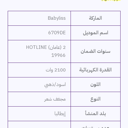
هو:
هو:
2,999 ج.م.
2,799 ج.م.
الماركة
Babyliss
اسم الموديل
6709DE
2 (عامان) HOTLINE
سنوات الضمان
19966
القدرة الكهربائية
2100 وات
اللون
اسود/ذهبي
النوع
مجفف شعر
بلد المنشأ
إيطاليا