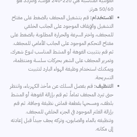
الفولتية المناسبة هي 220-240 فولت، والتردد هو
50/60 هرتز.
الاستخدام:
قم بتشغيل المجفف بالضغط على مفتاح
التشغيل والإيقاف الموجود على الجانب الخلفي
للمجفف، واختر السرعة والحرارة المطلوبة بالضغط على
مفتاح التحكم الموجود على الجانب الأمامي للمجفف.
ثم قم بتثبيت الفوهة أو المشط المناسب لنوع شعرك،
وتمرير المجفف على الشعر بحركات سلسة ومنتظمة،
ويمكنك استخدام وظيفة الهواء البارد لتثبيت
التسريحة.
التنظيف:
قم بفصل السلك عن مأخذ الكهرباء، وانتظر
حتى تبرد المجفف تماماً. ثم قم بإزالة الفوهة أو المشط
بلطف، ومسحها بقطعة قماش نظيفة وجافة. ثم قم
بإزالة الفلتر الموجود في الجزء الخلفي للمجفف.
وتنظيفه بالماء والصابون، وتركه يجف جيداً قبل إعادته
إلى مكانه.