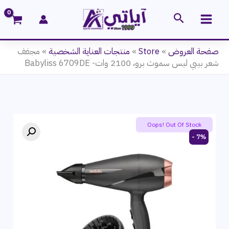
خطي
البحث
لى
لمحتوى
صفحة العروض
»
Store
»
منتجات العناية الشخصية
»
مجفف
شعر بيبي ليس سموث برو، 2100 وات- Babyliss 6709DE
Oops! Out Of Stock
7% -