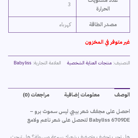
عدد مستويات
3
الحرارة
مصدر الطاقة
كهرباء
غير متوفر في المخزون
التصنيف:
منتجات العناية الشخصية
العلامة التجارية:
Babyliss
الوصف
معلومات إضافية
مراجعات (0)
احصل على مجفف شعر بيبي ليس سموث برو –
Babyliss 6709DE لتحصل على شعر ناعم ولامع
هل تحب تجفيف وتصفيف شعرك بسرعة وسهولة؟ هل تبحث