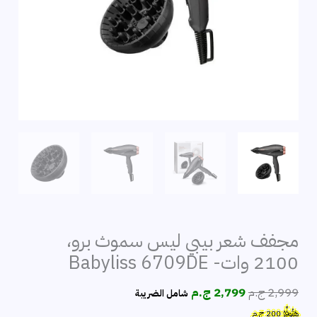
مجفف شعر بيبي ليس سموث برو،
2100 وات- Babyliss 6709DE
السعر
السعر
2,999
ج.م
2,799
ج.م
شامل الضريبة
الأصلي
الحالي
هَتُوفِّرُ
200
ج.م