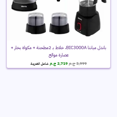
باندل ميانتا BIC3000A، خلاط بـ 2مطحنة + مكواة بخار +
عصارة موالح
السعر
السعر
3,999
ج.م
2,719
ج.م
شامل الضريبة
الأصلي
الحالي
هو:
هو:
3,999 ج.م.
2,719 ج.م.