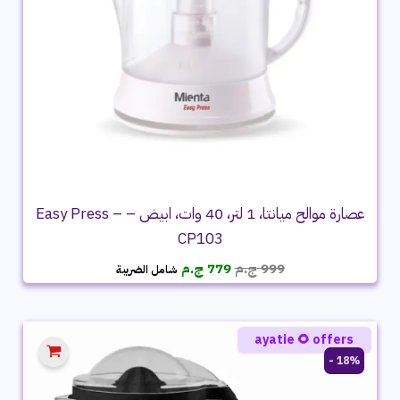
عصارة موالح ميانتا، 1 لتر، 40 وات، ابيض – Easy Press –
CP103
السعر
السعر
999
ج.م
779
ج.م
شامل الضريبة
الأصلي
الحالي
هو:
هو:
999 ج.م.
779 ج.م.
ayatie 🌻 offers
18% -