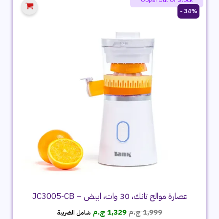
34% -
عصارة موالح تانك، 30 وات، ابيض – JC3005-CB
السعر
السعر
1,999
ج.م
1,329
ج.م
شامل الضريبة