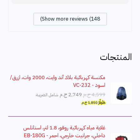
Show more reviews (148)
المنتجات
مكنسة كهربائية بلاك آند وايت، 2000 وات، ازرق/
اسود - VC-232
ا
ا
4,599
ج.م
2,749
ج.م
شامل الضريبة
ل
ل
هَتُوفِّرُ
1,850
ج.م
س
س
ع
ع
ر
ر
غلاية مياه كهربائية روفو، 1.8 لتر، استانلس
ا
ا
داخلي، جرانيت خارجي، احمر - EB-180G