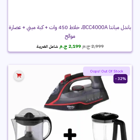
باندل ميانتا BCC4000A، خلاط 450 وات + كبة ميني + عصارة
موالح
السعر
السعر
2,999
ج.م
2,199
ج.م
شامل الضريبة
الأصلي
الحالي
هو:
هو:
2,999 ج.م.
2,199 ج.م.
Oops! Out Of Stock
32% -