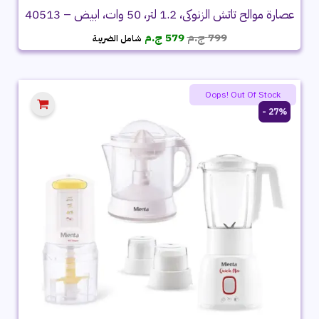
عصارة موالح تاتش الزنوكى، 1.2 لتر، 50 وات، ابيض – 40513
السعر
السعر
799
ج.م
579
ج.م
شامل الضريبة
الأصلي
الحالي
هو:
هو:
799 ج.م.
579 ج.م.
Oops! Out Of Stock
27% -