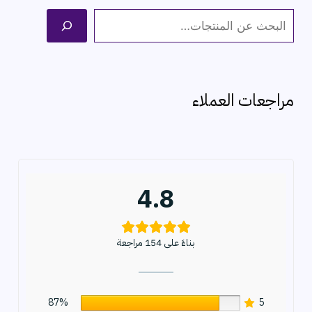
ا
ل
ب
ح
مراجعات العملاء
ث
4.8
بناءً على 154 مراجعة
87%
5