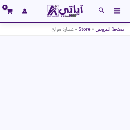
خطي
البحث
لى
لمحتوى
صفحة العروض
»
Store
»
عصارة موالح