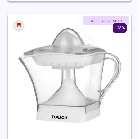
الأصلي
الحالي
هو:
هو:
1,999 ج.م.
1,329 ج.م.
Oops! Out Of Stock
28% -