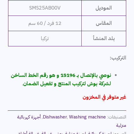
الموديل
SMS25AB00V
المقاس
12 فرد / 60 سم
بلد المنشأ
تركيا
التركيب:
نوصي بالإتصال بـ 15196 و هو رقم الخط الساخن
لشركة بوش لتركيب المنتج و تفعيل الضمان
.
غير متوفر في المخزون
التصنيفات:
Washing machine
,
Dishwasher
,
أجهزة كهربائية
منزلية
الوسوم:
اجهزة كهربائية
,
اجهزة منزلية
,
بوش
,
غسالة
,
غسالة أطباق