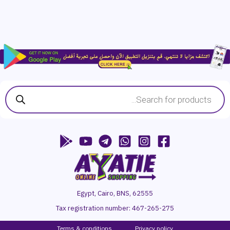
Products
search
Egypt, Cairo, BNS, 62555
Tax registration number:
467-265-275
Terms & conditions
P
rivacy
policy