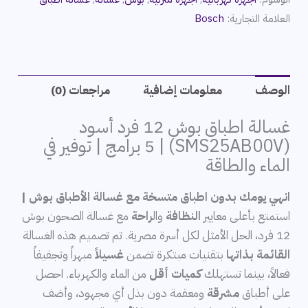
العلامة التجارية:
Bosch
الوصف
معلومات إضافية
مراجعات (0)
غسالة اطباق بوش 12 فرد أسود
(SMS25AB00V) | 5 برامج | توفير في
الماء والطاقة
انهي يومك بدون اطباق متسخة مع غسالة الأطباق بوش |
استمتع بأعلى معايير
النظافة
وال
راحة
مع غسالة الصحون بوش
12 فرد، الحل الأمثل لكل أسرة مصرية. تم تصميم هذه الغسالة
القائمة بذاتها
بتقنيات مبتكرة تضمن
غسيلاً
مبهراً وتجفيفاً
فعالاً، بينما تستهلك
كميات أقل
من الماء والكهرباء. احصل
على أطباق
مشرقة
ومعقمة دون بذل أي مجهود، وأضف