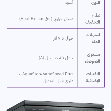
اللون
أسود
نظام
مبادل حراري (Heat Exchanger)
التجفيف
استهلاك
حوالي 9.5 لتر
الماء
مستوى
حوالي 48 ديسيبل (A)
الضوضاء
التقنيات
AquaStop، VarioSpeed Plus، حامل
الإضافية
علوي قابل للتعديل