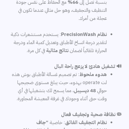
بنسبة تصل إلى
66%
مع الحفاظ على نفس جودة
التنظيف والتجفيف، وهو حل مثالي عندما تكون في
عجلة من أمرك.
نظام PrecisionWash
: يستخدم مستشعرات ذكية
لتقدير درجة اتساخ الأطباق وتعديل كمية الماء ودرجة
الحرارة تلقائياً لضمان
نتائج مثالية
في كل مرة.
🔊 تشغيل هادئ لا يزعج راحة البال
هدوء ملحوظ
: تم تصميم غسالة الأطباق بوش هذه
لت operate بهدوء، حيث يبلغ مستوى ضجيجها
حوالي
48 ديسيبل
، مما يسمح لك بتشغيلها في أي
وقت حتى أثناء وجودك في غرفة المعيشة المجاورة.
🦠 نظافة صحية وتجفيف فعال
نظام التجفيف الفائق
: خاصية
“جاف