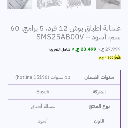
غسالة اطباق بوش 12 فرد، 5 برامج، 60
سم، أسود – SMS25AB00V
السعر
السعر
27,999
ج.م
23,499
ج.م
شامل الضريبة
الأصلي
الحالي
هَتُوفِّرُ
4,500
ج.م
هو:
هو:
27,999 ج.م.
23,499 ج.م.
سنوات الضمان
10 سنوات (hotline 15196)
الماركة
Bosch
نوع المنتج
غسالة أطباق
اللون
أسود