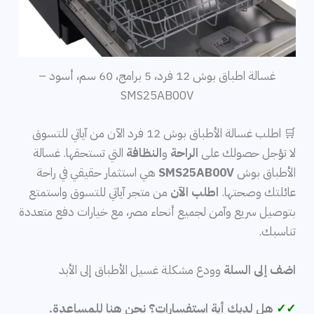
غسالة اطباق بوش 12 فرد، 5 برامج، 60 سم، أسود –
SMS25AB00V
🛒 اطلب غسالة الأطباق بوش 12 فرد الآن من آياتي للتسوق
لا تؤجل حصولك على
الراحة
و
النظافة
التي تستحقها. غسالة
الأطباق بوش
SMS25AB00V
هي استثمار حقيقي في راحة
عائلتك وصحتها.
اطلب الآن
من متجر آياتي للتسوق واستمتع
بتوصيل سريع وآمن لجميع أنحاء مصر، مع خيارات دفع متعددة
تناسبك.
اضف إلى السلة
وودع مشكلة غسيل الأطباق إلى الأبد
✓✓
هل لديك أية استفسارات؟ نحن هنا للمساعدة.