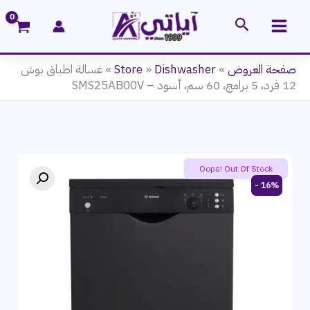
خطي
البحث
لى
لمحتوى
صفحة العروض
»
Dishwasher
»
Store
»
غسالة اطباق بوش
12 فرد، 5 برامج، 60 سم، أسود – SMS25AB00V
Oops! Out Of Stock
16% -