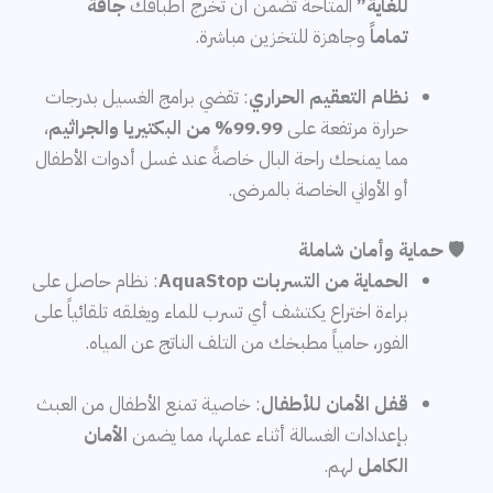
للغاية”
المتاحة تضمن أن تخرج أطباقك
جافة
تماماً
وجاهزة للتخزين مباشرة.
نظام التعقيم الحراري
: تقضي برامج الغسيل بدرجات
حرارة مرتفعة على
99.99% من البكتيريا والجراثيم
،
مما يمنحك راحة البال خاصةً عند غسل أدوات الأطفال
أو الأواني الخاصة بالمرضى.
🛡️ حماية وأمان شاملة
الحماية من التسربات AquaStop
: نظام حاصل على
براءة اختراع يكتشف أي تسرب للماء ويغلقه تلقائياً على
الفور، حامياً مطبخك من التلف الناتج عن المياه.
قفل الأمان للأطفال
: خاصية تمنع الأطفال من العبث
بإعدادات الغسالة أثناء عملها، مما يضمن
الأمان
الكامل
لهم.