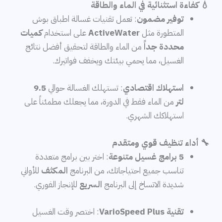
💧 كفاءة استثنائية في الماء والطاقة
توفير مضمون
: تعمل تقنيات غسالة اطباق بوش
المتطورة مثل
ActiveWater
على استخدام
كميات
محددة جداً
من الماء والطاقة لتحقيق أفضل نتائج
الغسيل، مما يحمي بيئتك ويخفف فواتيرك.
استهلاك اقتصادي
: تستهلك الغسالة حوالي
9.5
لتر
من الماء فقط في الدورة، مما يجعلك مطمئناً على
استهلاكك الشهري.
🔧 أداء تنظيف قوي ومتقدم
5 برامج غسيل متنوعة
: اختر بين برامج متعددة
تناسب جميع احتياجاتك، من البرنامج
المكثف
للأواني
شديدة الاتساخ إلى البرنامج
السريع
للإنجاز الفوري.
تقنية VarioSpeed Plus
: اختصر وقت الغسيل