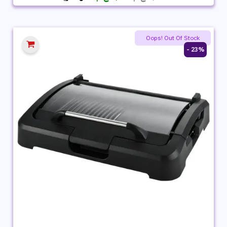
الأصلي
الحالي
هو:
هو:
4,699 ج.م.
3,239 ج.م.
Oops! Out Of Stock
23% -