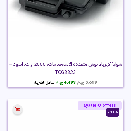
شواية كهرباء بوش متعددة الاستخدامات، 2000 وات، اسود –
TCG3323
السعر
السعر
5,699
ج.م
4,499
ج.م
شامل الضريبة
الأصلي
الحالي
هو:
هو:
5,699 ج.م.
4,499 ج.م.
ayatie 🌻 offers
13% -