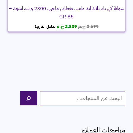
شواية كهرباء بلاك اند وايت، بغطاء زجاجي، 2300 وات، اسود –
GR-85
السعر
السعر
3,699
ج.م
2,839
ج.م
شامل الضريبة
الأصلي
الحالي
هو:
هو:
3,699 ج.م.
2,839 ج.م.
ا
ل
ب
ح
مراجعات العملاء