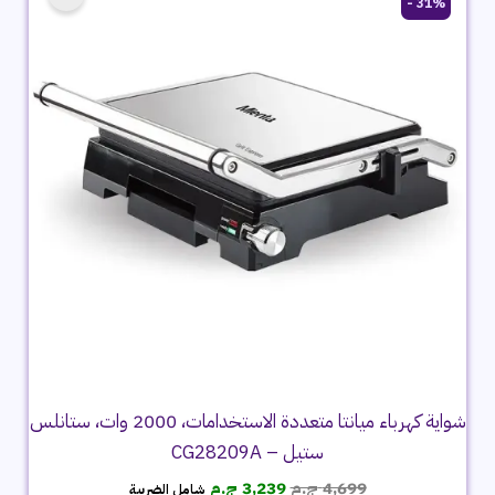
31% -
شواية كهرباء ميانتا متعددة الاستخدامات، 2000 وات، ستانلس
ستيل – CG28209A
السعر
السعر
4,699
ج.م
3,239
ج.م
شامل الضريبة