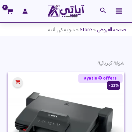
خطي
البحث
لى
لمحتوى
صفحة العروض
»
Store
»
شواية كهربائية
شواية كهربائية
ayatie 🌻 offers
21% -