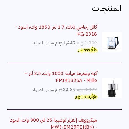
المنتجات
كاتل زجاجي تانك، 1.7 لتر، 1850 وات، اسود -
KG-2318
ا
ا
1,999
ج.م
1,449
ج.م
شامل الضريبة
ل
ل
هَتُوفِّرُ
550
ج.م
س
س
ع
ع
ر
ر
كبة ومفرمة ميانتا، 1000 وات، 2.5 لتر –
ا
ا
FP141335A - Mille
ل
ل
ا
ا
3,399
ج.م
2,089
ج.م
شامل الضريبة
أ
ح
ل
ل
هَتُوفِّرُ
1,310
ج.م
ص
ا
س
س
ل
ل
ع
ع
ي
ي
ر
ر
ميكروويف إنفرتر توشيبا، 25 لتر، 900 وات، اسود
ه
ه
ا
ا
- MW3-EM25PEI(BK)
و
و