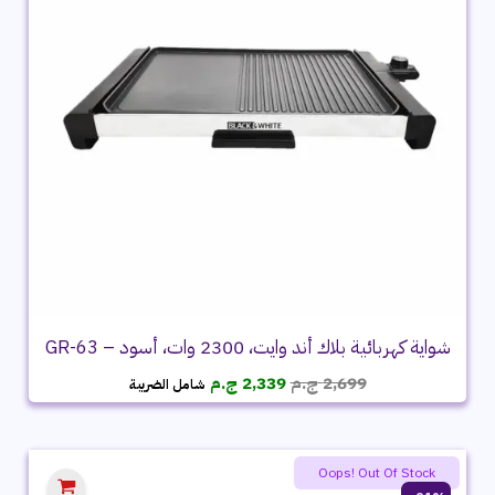
شواية كهربائية بلاك أند وايت، 2300 وات، أسود – GR-63
السعر
السعر
2,699
ج.م
2,339
ج.م
شامل الضريبة
الأصلي
الحالي
هو:
هو:
2,699 ج.م.
2,339 ج.م.
Oops! Out Of Stock