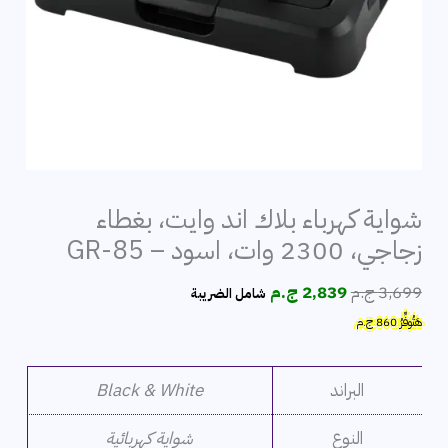
شواية كهرباء بلاك اند وايت، بغطاء
زجاجي، 2300 وات، اسود – GR-85
السعر
السعر
3,699
ج.م
2,839
ج.م
شامل الضريبة
الأصلي
الحالي
هَتُوفِّرُ
860
ج.م
هو:
هو:
3,699 ج.م.
2,839 ج.م.
البراند
Black & White
النوع
شواية كهربائية