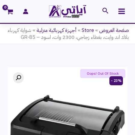
خطي
البحث
لى
لمحتوى
صفحة العروض
»
Store
»
أجهزة كهربائية منزلية
»
شواية كهرباء
بلاك اند وايت، بغطاء زجاجي، 2300 وات، اسود – GR-85
Oops! Out Of Stock
23% -