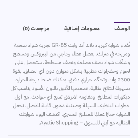
الوصف
معلومات إضافية
مراجعات (0)
تُقدم شواية كهرباء بلاك أند وايت GR‑85 تجربة شواء صحية
ومريحة في منزلك. بفضل غطاء زجاجي من البيروكس ومسطح
وشقّات شواء نصف مضلعة ونصف مسطحة، ستحصل على
لحوم وخضراوات مطهية بشكل متوازن دون أي التصاق. بقوة
2300 وات وتحكّم حراري دقيق، يمكنك ضبط درجة الحرارة
بسهولة لنتائج مثالية. تصميمها الأنيق باللون الأسود يناسب كل
ديكورات المطابخ، ومقاومة الانزلاق تمنع أي حوادث. مع أولى
خطوات التنظيف السهلة وصينية دهون قابلة للفصل، تجعل
الشواية خيارًا عمليًا للمطبخ العصري. اكتشف اليوم شوايتك
المثالية مع آياتي للتسوق – Ayatie Shopping.