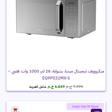
ميكروويف ديجيتال ميديا، بشواية، 28 لتر، 1000 وات، فضي –
EG9P032MX-S
السعر
السعر
7,999
ج.م
6,849
ج.م
شامل الضريبة
الأصلي
الحالي
هو:
هو:
7,999 ج.م.
6,849 ج.م.
Oops! Out Of Stock