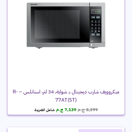
ميكروويف شارب ديجيتال بـ شواية، 34 لتر، استانلس – R-
77AT(ST)
السعر
السعر
8,299
ج.م
7,139
ج.م
شامل الضريبة
الأصلي
الحالي
هو:
هو:
8,299 ج.م.
7,139 ج.م.