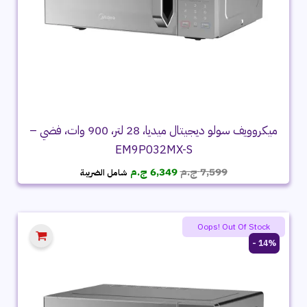
ميكروويف سولو ديجيتال ميديا، 28 لتر، 900 وات، فضي –
EM9P032MX-S
السعر
السعر
7,599
ج.م
6,349
ج.م
شامل الضريبة
الأصلي
الحالي
هو:
هو:
7,599 ج.م.
6,349 ج.م.
Oops! Out Of Stock
14% -