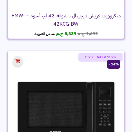
ميكروويف فريش ديجيتال بـ شواية، 42 لتر، أسود – FMW-
42KCG-BW
السعر
السعر
9,699
ج.م
8,339
ج.م
شامل الضريبة
الأصلي
الحالي
هو:
هو:
9,699 ج.م.
8,339 ج.م.
Oops! Out Of Stock
14% -