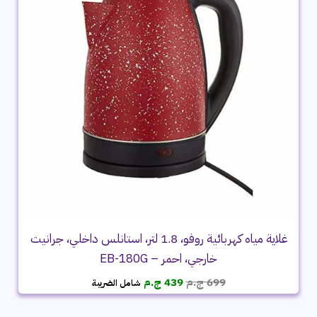
غلاية مياه كهربائية روفو، 1.8 لتر، استانلس داخلي، جرانيت
خارجي، احمر – EB-180G
السعر
السعر
699
ج.م
439
ج.م
شامل الضريبة
الأصلي
الحالي
هو:
هو: