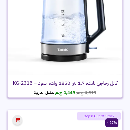
كاتل زجاجي تانك، 1.7 لتر، 1850 وات، اسود – KG-2318
السعر
السعر
1,999
ج.م
1,449
ج.م
شامل الضريبة
الأصلي
الحالي
هو:
هو:
1,999 ج.م.
1,449 ج.م.
Oops! Out Of Stock
27% -