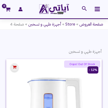
خطي
البحث
لى
لمحتوى
صفحة العروض
»
Store
»
أجهزة طهي و تسخين
»
صفحة 4
أجهزة طهي و تسخين
Oops! Out Of Stock
12% -