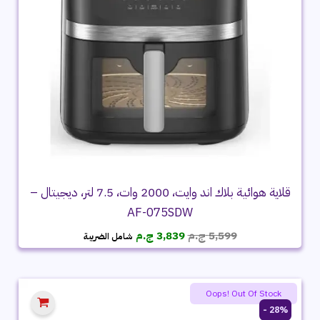
قلاية هوائية بلاك اند وايت، 2000 وات، 7.5 لتر، ديجيتال –
AF-075SDW
السعر
السعر
5,599
ج.م
3,839
ج.م
شامل الضريبة
الأصلي
الحالي
هو:
هو:
5,599 ج.م.
3,839 ج.م.
Oops! Out Of Stock
28% -