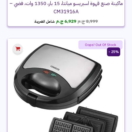
ماكينة صنع قهوة اسبريسو ميانتا، 15 بار، 1350 وات، فضي –
CM31916A
السعر
السعر
8,999
ج.م
6,929
ج.م
شامل الضريبة
الأصلي
الحالي
هو:
هو:
8,999 ج.م.
6,929 ج.م.
Oops! Out Of Stock
25% -