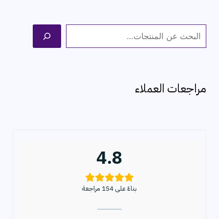
ا
ل
ب
ح
مراجعات العملاء
ث
4.8
بناءً على 154 مراجعة