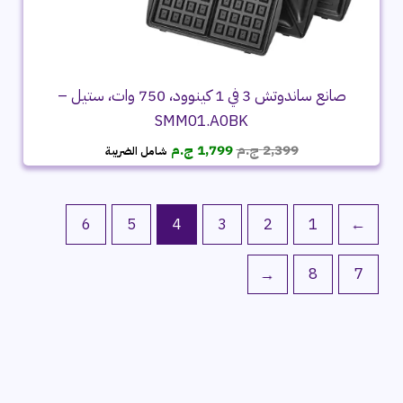
صانع ساندوتش 3 في 1 كينوود، 750 وات، ستيل –
SMM01.A0BK
السعر
السعر
2,399
ج.م
1,799
ج.م
شامل الضريبة
الأصلي
الحالي
هو:
هو:
2,399 ج.م.
1,799 ج.م.
6
5
4
3
2
1
→
←
8
7