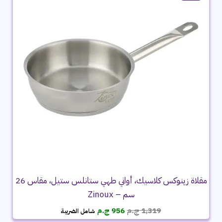
مقلاة زينوكس كلاسيك، أواني طهي ستانلس ستيل، مقاس 26
سم – Zinoux
السعر
السعر
1,319
ج.م
956
ج.م
شامل الضريبة
الأصلي
الحالي