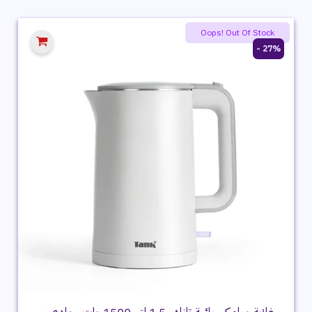
هو:
هو:
1,299 ج.م.
949 ج.م.
Oops! Out Of Stock
27% -