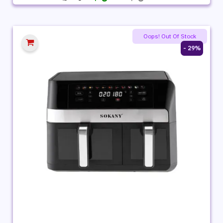
الأصلي
الحالي
هو:
هو:
3,399 ج.م.
2,819 ج.م.
Oops! Out Of Stock
29% -