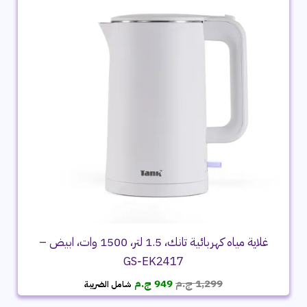
غلاية مياه كهربائية تانك، 1.5 لتر، 1500 وات، ابيض –
GS‑EK2417
السعر
السعر
1,299
ج.م
949
ج.م
شامل الضريبة
الأصلي
الحالي