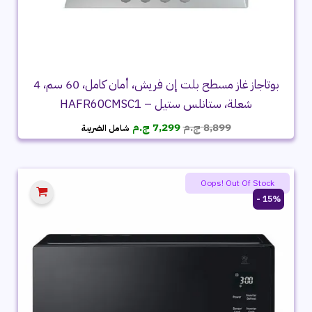
بوتاجاز غاز مسطح بلت إن فريش، أمان كامل، 60 سم، 4
شعلة، ستانلس ستيل – HAFR60CMSC1
السعر
السعر
8,899
ج.م
7,299
ج.م
شامل الضريبة
الأصلي
الحالي
هو:
هو:
8,899 ج.م.
7,299 ج.م.
Oops! Out Of Stock
15% -