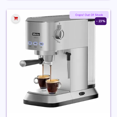
هو:
هو:
1,319 ج.م.
956 ج.م.
Oops! Out Of Stock
23% -