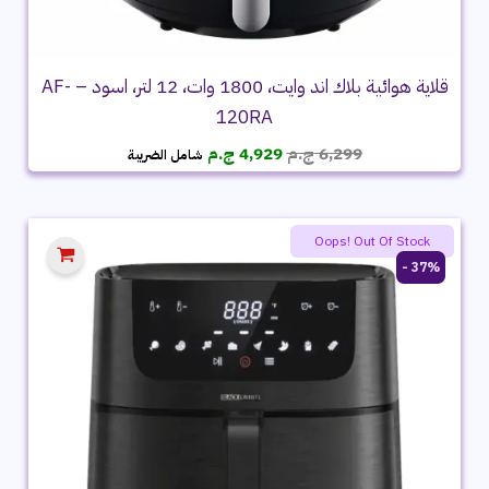
قلاية هوائية بلاك اند وايت، 1800 وات، 12 لتر، اسود – AF-
120RA
السعر
السعر
6,299
ج.م
4,929
ج.م
شامل الضريبة
الأصلي
الحالي
هو:
هو:
6,299 ج.م.
4,929 ج.م.
Oops! Out Of Stock
37% -