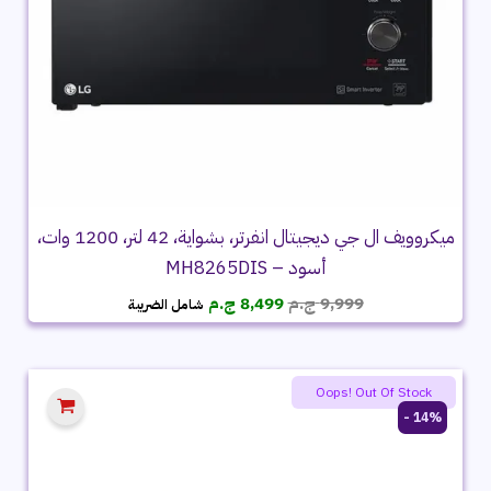
ميكروويف ال جي ديجيتال انفرتر، بشواية، 42 لتر، 1200 وات،
أسود – MH8265DIS
السعر
السعر
9,999
ج.م
8,499
ج.م
شامل الضريبة
الأصلي
الحالي
هو:
هو:
9,999 ج.م.
8,499 ج.م.
Oops! Out Of Stock
14% -