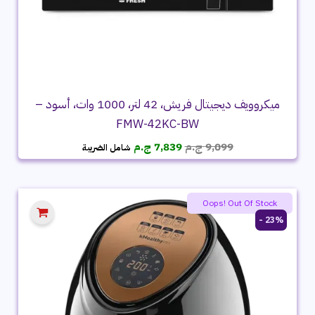
ميكروويف ديجيتال فريش، 42 لتر، 1000 وات، أسود –
FMW-42KC-BW
السعر
السعر
9,099
ج.م
7,839
ج.م
شامل الضريبة
الأصلي
الحالي
هو:
هو:
9,099 ج.م.
7,839 ج.م.
Oops! Out Of Stock
23% -