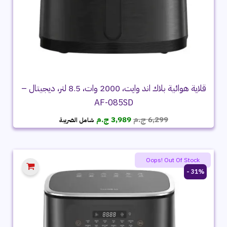
قلاية هوائية بلاك اند وايت، 2000 وات، 8.5 لتر، ديجيتال –
AF-085SD
السعر
السعر
6,299
ج.م
3,989
ج.م
شامل الضريبة
الأصلي
الحالي
هو:
هو:
6,299 ج.م.
3,989 ج.م.
Oops! Out Of Stock
31% -