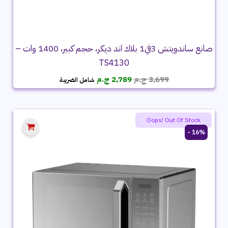
صانع ساندويتش 3في1 بلاك اند ديكر، حجم كبير، 1400 وات –
TS4130
السعر
السعر
3,699
ج.م
2,789
ج.م
شامل الضريبة
الأصلي
الحالي
هو:
هو:
3,699 ج.م.
2,789 ج.م.
Oops! Out Of Stock
16% -