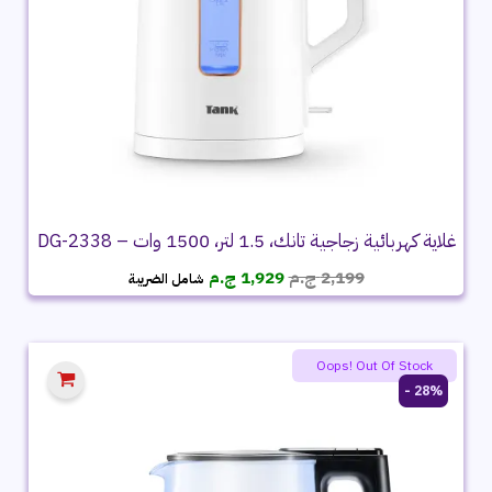
غلاية كهربائية زجاجية تانك، 1.5 لتر، 1500 وات – DG-2338
السعر
السعر
2,199
ج.م
1,929
ج.م
شامل الضريبة
الأصلي
الحالي
هو:
هو:
2,199 ج.م.
1,929 ج.م.
Oops! Out Of Stock
28% -