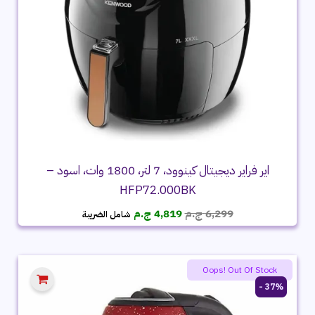
اير فراير ديجيتال كينوود، 7 لتر، 1800 وات، اسود –
HFP72.000BK
السعر
السعر
6,299
ج.م
4,819
ج.م
شامل الضريبة
الأصلي
الحالي
هو:
هو:
6,299 ج.م.
4,819 ج.م.
Oops! Out Of Stock
37% -