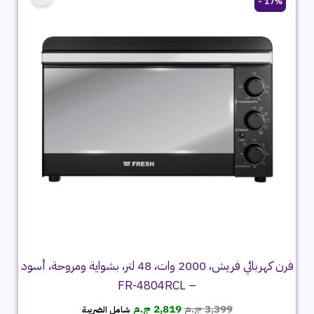
17% -
فرن كهربائي فريش، 2000 وات، 48 لتر، بشواية ومروحة، أسود
– FR-4804RCL
السعر
السعر
3,399
ج.م
2,819
ج.م
شامل الضريبة