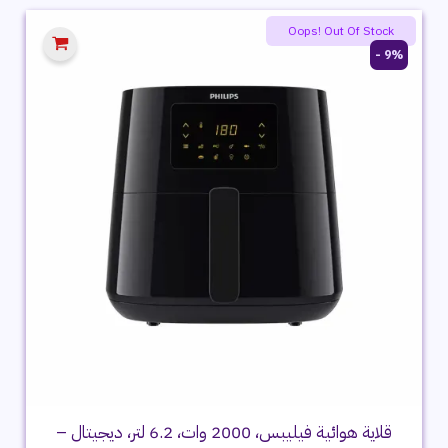
699 ج.م.
439 ج.م.
Oops! Out Of Stock
9% -
قلاية هوائية فيليبس، 2000 وات، 6.2 لتر، ديجيتال –