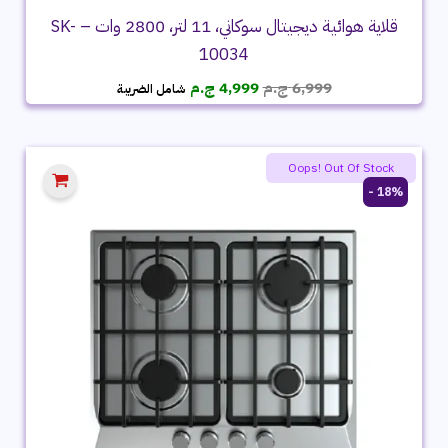
قلاية هوائية ديجيتال سوكاني، 11 لتر، 2800 وات – SK-
10034
السعر
السعر
6,999
ج.م
4,999
ج.م
شامل الضريبة
الأصلي
الحالي
هو:
هو:
6,999 ج.م.
4,999 ج.م.
Oops! Out Of Stock
18% -