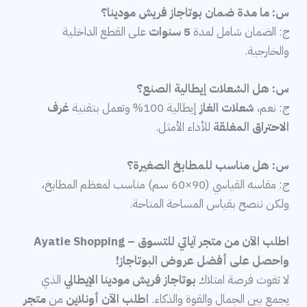
س: ما مدة ضمان بوتاجاز فريش مودينا؟
ج: الضمان شامل لمدة
5 سنوات
على القطع الداخلية
والخارجية.
س: هل الشعلات إيطالية الصنع؟
ج: نعم،
شعلات الغاز
إيطالية 100% وتعمل بتقنية
غرف
الاحتراق المغلقة
للأداء الأمثل.
س: هل مناسب للمطابخ الصغيرة؟
ج: مقاسه القياسي (90×60 سم) مناسب لمعظم المطابخ،
ولكن ننصح بقياس المساحة المتاحة.
اطلب الآن من متجر آياتي للتسوق – Ayatie Shopping
واحصل على أفضل عروض البوتاجاز!
لا تفوت فرصة امتلاك
بوتاجاز فريش مودينا الإيطالي
الذي
يجمع بين الجمال والقوة والذكاء.
اطلب الآن أونلاين
من
متجر