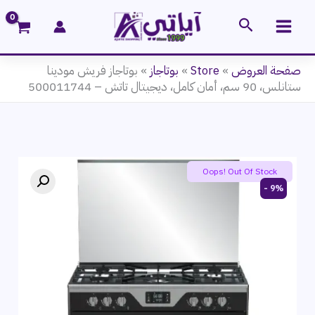
خطي
البحث
لى
لمحتوى
صفحة العروض
»
Store
»
بوتاجاز
»
بوتاجاز فريش مودينا
ستانلس، 90 سم، أمان كامل، ديجيتال تاتش – 500011744
Oops! Out Of Stock
9% -