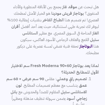
هل تبحث عن
موقد غاز
يجمع بين الأناقة المتطورة والأداء
المتفوق؟
بوتاجاز فريش مودينا
هو الخيار الأمثل لمطخك
العصري! تم تصميم هذا
الطباخ الفاخر
بتقنيات إيطالية 100%
ليوفر لك تجربة طهي استثنائية، حيث يعد أحد أفضل
أفران
الغاز
المتاحة في السوق المصري. مع مظهر
الستانلس
ستيل
اللامع والغلاف الزجاجي الأسود العاكس، سيكون
هذا
البوتاجاز
تحفة فنية تضفي لمسة عصرية على ديكور
مطبخك.
لماذا يعد بوتاجاز Fresh Moderna 90×60 سم الاختيار
الأول للمطابخ الحديثة؟
تصميم راقٍ وعملي
: مقاس
90 سم عرض × 60 سم
عمق
يتناسب مع معظم تصميمات المطابخ.
لون
الاستانلس ستيل
المقاوم للصدأ والخدوش مع
بانل
زجاجي أسود
يضمن سهولة تنظيف مذهلة ومظهراً