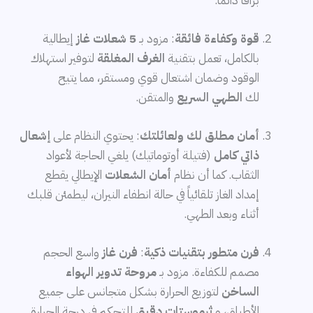
براقاً دائماً.
قوة وكفاءة فائقة
: مزود بـ
5 شعلات غاز
إيطالية
بالكامل، تعمل بتقنية
الغرف المغلقة
لتوفير استهلاك
الوقود وضمان اشتعال قوي ومستقر، مما يتيح
لك
الطهي السريع
والمتقن.
أمان مطلق لك ولعائلتك
: يحتوي النظام على
إشعال
ذاتي كامل
(فتيلة أوتوماتيك) يلغي الحاجة لأعواد
الثقاب. كما أن نظام
أمان الشعلات
الإيطالي يقطع
إمداد الغاز تلقائياً في حالة انطفاء النيران، ليطمئن قلبك
أثناء وبعد الطهي.
فرن متطور بتقنيات ذكية
:
فرن غاز
واسع الحجم
مصمم للكفاءة. مزود بـ
مروحة تدوير الهواء
الساخن
لتوزيع الحرارة بشكل متجانس على جميع
الأطباق، و
ثرموستات دقيق
للتحكم في درجة الحرارة.