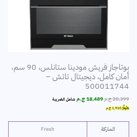
بوتاجاز فريش مودينا ستانلس، 90 سم،
أمان كامل، ديجيتال تاتش –
500011744
السعر
السعر
20,399
ج.م
18,489
ج.م
شامل الضريبة
الأصلي
الحالي
هَتُوفِّرُ
1,910
ج.م
هو:
هو:
20,399 ج.م.
18,489 ج.م.
الماركة
Fresh