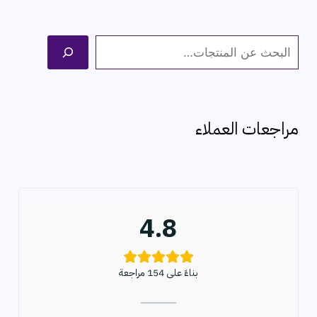
ا
ل
ب
ح
مراجعات العملاء
ث
4.8
بناءً على 154 مراجعة