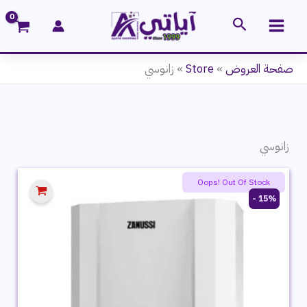
خطي
البحث
لى
لمحتوى
صفحة العروض
»
Store
»
زانوسي
زانوسي
Oops! Out Of Stock
15% -