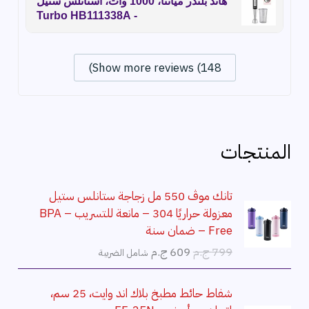
هاند بلندر ميانتا، 1000 وات، استانلس ستيل
- Turbo HB111338A
Show more reviews (148)
المنتجات
تانك موڤ 550 مل زجاجة ستانلس ستيل
معزولة حراريًا 304 – مانعة للتسريب – BPA
Free – ضمان سنة
ا
ا
799
ج.م
609
ج.م
شامل الضريبة
ل
ل
س
س
شفاط حائط مطبخ بلاك اند وايت، 25 سم،
ع
ع