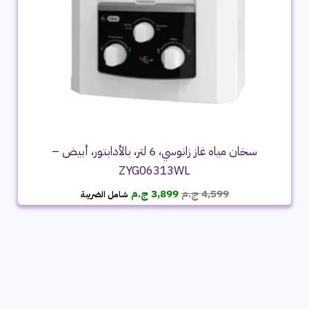
سخان مياه غاز زانوسي، 6 لتر، بالأدابتور، أبيض –
ZYG06313WL
السعر
السعر
4,599
ج.م
3,899
ج.م
شامل الضريبة
الأصلي
الحالي
هو:
هو:
4,599 ج.م.
3,899 ج.م.