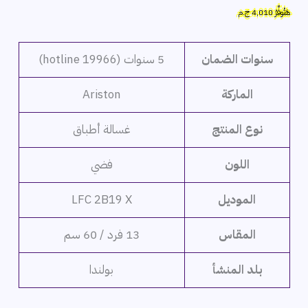
الأصلي
الحالي
هَتُوفِّرُ
4,010
ج.م
هو:
هو:
32,999 ج.م.
28,989 ج.م.
سنوات الضمان
5 سنوات (hotline 19966)
الماركة
Ariston
نوع المنتج
غسالة أطباق
اللون
فضي
الموديل
LFC 2B19 X
المقاس
13 فرد / 60 سم
بلد المنشأ
بولندا