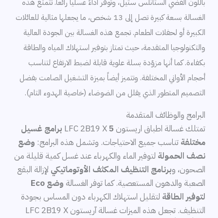
باللون الفضي الستانلس ستيل، وتوفر أداءً غسلياً رائعاً. تتمتع هذه
الغسالة بسعة كبيرة تصل إلى 13 شخص، ما يجعلها مثالية للعائلات
الكبيرة أو لحفلات الطعام. تجمع هذه الغسالة بين الجودة العالية
والتكنولوجيا المتقدمة، حيث تمتاز بتوفير استهلاك المياه والطاقة
بكفاءة. كما أنها مزوّدة بسلة علوية قابلة لضبط الارتفاع لتناسب
أحجام الأواني المختلفة. وتتميز أيضاً بميزة التشغيل الصامت بفضل
التصميم المتطور الذي يقلل من الضوضاء (خاصية الهدوء التام).
البرامج والوظائف المتقدمة
تمتلك غسالة اطباق اريستون LFC 2B19 X
5 برامج غسيل
مختلفة
تناسب جميع الاحتياجات. وتشمل هذه البرامج:
وضع
نصف الحمولة
لتوفير الماء والكهرباء عند غسل كمية قليلة من
الصحون، و
برنامج التنظيف المكثف الأوتوماتيكي
لإزالة البقع
الصعبة والدهون المستعصية. كما توفر الغسالة
وضع Eco
لتوفير الطاقة
لتقليل استهلاك الكهرباء دون المساس بجودة
التنظيف. تجعل هذه الميزات غسالة آريستون LFC 2B19 X