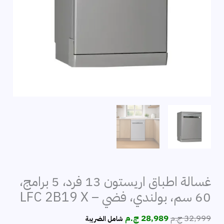
غسالة اطباق اريستون 13 فرد، 5 برامج،
60 سم، بولندي، فضي – LFC 2B19 X
السعر
السعر
32,999
ج.م
28,989
ج.م
شامل الضريبة