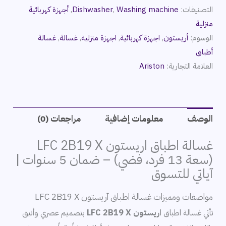
التصنيفات:
Washing machine
,
Dishwasher
,
أجهزة كهربائية
منزلية
الوسوم:
أريستون
,
اجهزة كهربائية
,
اجهزة منزلية
,
غسالة
,
غسالة
أطباق
العلامة التجارية:
Ariston
الوصف
معلومات إضافية
مراجعات (0)
غسالة اطباق اريستون LFC 2B19 X
(سعة 13 فرد، فضي) – ضمان 5 سنوات |
آياتي للتسوق
مواصفات ومميزات غسالة اطباق آريستون LFC 2B19 X
تأتي غسالة اطباق
اريستون LFC 2B19 X
بتصميم عصري وأنيق