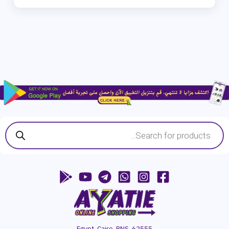
Products
search
Egypt, Cairo, BNS, 62555