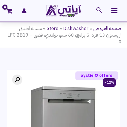
خطي
البحث
لى
لمحتوى
صفحة العروض
»
Dishwasher
»
Store
»
غسالة اطباق
اريستون 13 فرد، 5 برامج، 60 سم، بولندي، فضي – LFC 2B19
X
ayatie 🌻 offers
12% -