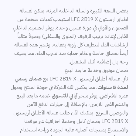
بفضل السعة الكبيرة والسلة الداخلية المرنة، يمكن لغسالة
اطباق اريستون LFC 2B19 X استيعاب كميات ضخمة من
الصحون والأواني في دورة غسيل واحدة. يوفر التصميم الداخلي
القابل لإعادة ترتيب الرفوف (العلوي والسفلي) وصولاً مثالياً
لرشاشات الماء لتنظيف كل زاوية بفعالية. وتتميز هذه الغسالة
أيضاً بمصافي خاصة ونظام حماية ضد تسرب الماء، مما يضيف
راحة بال إضافية أثناء التشغيل.
ضمان موثوق وخدمة ما بعد البيع
تأتي غسالة أطباق آريستون LFC 2B19 X مع
ضمان رسمي
لمدة 5 سنوات
، مما يعكس ثقة الشركة في جودة المنتج وطول
عمره الافتراضي. يوفر متجر
آياتي للتسوق
خدمة ما بعد البيع
والدعم الفني اللازمين، بالإضافة إلى خيارات الدفع الآمن
والتوصيل السريع. يمكنك الآن طلب غسالة الأطباق آريستون
LFC 2B19 X بضمان كامل وخدمة احترافية عبر موقعنا،
والاستمتاع بمنتجات أصلية عالية الجودة وراحة استخدام