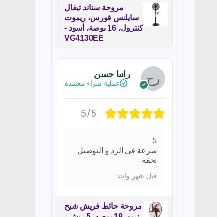
مروحة ستاند تيفال
سايلنس فورس، ريموت
كنترول، 16 بوصة، أسود -
VG4130EE
رانيا حسن
عملية شراء معتمدة
5/5
5
سرعة فى الرد و التوصيل
تحفة
قبل شهر واحد
مروحة حائط فريش شبح
تربو، 18 بوصه، 5 ريش -