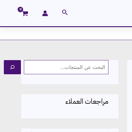
البحث
ا
ل
ب
ح
مراجعات العملاء
ث