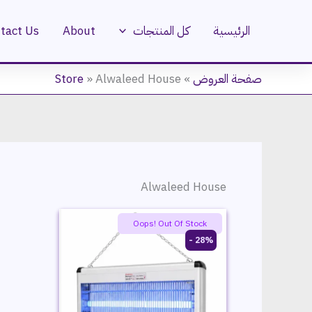
خطي
لى
الرئيسية
كل المنتجات
About
tact Us
لمحتوى
صفحة العروض
»
Alwaleed House
»
Store
Alwaleed House
Oops! Out Of Stock
28% -