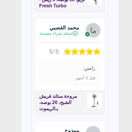
Fresh Turbo
محمد القصبي
عملية شراء معتمدة
5/5
راضي
قبل 3 أشهر
مروحة ستاند فريش
الشبح، 20 بوصه،
بـالريموت
ممدوح