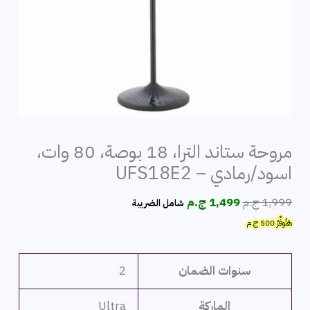
مروحة ستاند الترا، 18 بوصة، 80 وات،
اسود/رمادي – UFS18E2
السعر
السعر
1,999
ج.م
1,499
ج.م
شامل الضريبة
الأصلي
الحالي
هَتُوفِّرُ
500
ج.م
هو:
هو:
1,999 ج.م.
1,499 ج.م.
سنوات الضمان
2
الماركة
Ultra