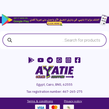
Products
search
Egypt, Cairo, BNS, 62555
Tax registration number:
467-265-275
Terms & conditions
P
rivacy
policy