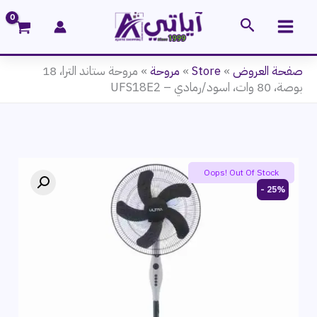
خطي
البحث
لى
لمحتوى
صفحة العروض
»
Store
»
مروحة
»
مروحة ستاند الترا، 18
بوصة، 80 وات، اسود/رمادي – UFS18E2
Summer product sale
Oops! Out Of Stock
25% -