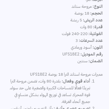
النوع:
مروحة ستاند
الحجم:
18 بوصة
عدد الريش:
5 ريشة
قدرة:
80 وات
الفولتية:
220-240 فولت
عدد السرعات:
3
اللون:
أسود ورمادي
رقم الموديل:
UFS18E2
الضمان:
سنتين
مميزات مروحة استاند الترا 18 بوصة UFS18E2
أداء قوي وفعال:
بقدرة 80 وات، تضمن مروحة الترا
تبريدًا فعالًا للمساحات الكبيرة والصغيرة على حد سواء.
قوة المحرك تساعد في توزيع الهواء بشكل متساوٍ في
جميع أنحاء الغرفة.
تصميم عصري وأنيق:
يأتي التصميم بلونين أنيقين،