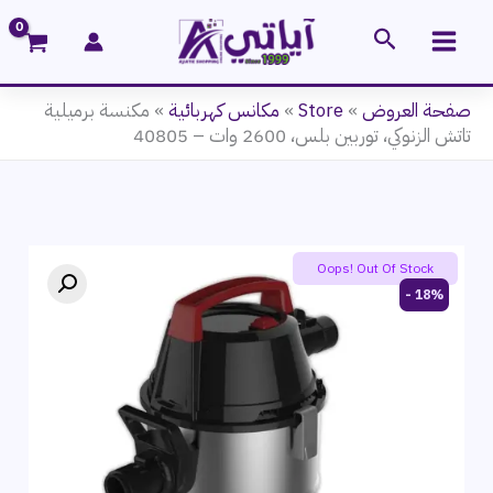
خطي
البحث
لى
لمحتوى
صفحة العروض
»
Store
»
مكانس كهربائية
»
مكنسة برميلية
تاتش الزنوكي، توربين بلس، 2600 وات – 40805
Oops! Out Of Stock
18% -