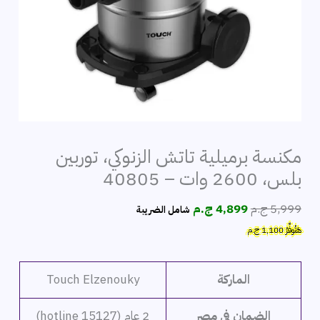
مكنسة برميلية تاتش الزنوكي، توربين
بلس، 2600 وات – 40805
السعر
السعر
5,999
ج.م
4,899
ج.م
شامل الضريبة
الأصلي
الحالي
هَتُوفِّرُ
1,100
ج.م
هو:
هو:
5,999 ج.م.
4,899 ج.م.
الماركة
Touch Elzenouky
الضمان في مصر
2 عام (hotline 15127)