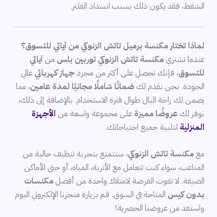
الشفط، فقد يكون ذلك بسبب انسداد الفلتر.
لماذا تختار مكنسة برميل تاتش الزنوكي من آياتي للتسوق؟
عندما تشتري
مكنسة تاتش الزنوكي توربين بلس
من
آياتي
للتسوق
، فإنك تحصل على أكثر من مجرد
جهاز كهربائي
عالي
الجودة. نحن نقدم لك
ضمانًا شاملًا مجانيًا لمدة عامين
، مما
يضمن لك راحة البال طوال فترة الاستخدام. بالإضافة إلى ذلك،
نوفر لك
عروضًا مميزة
على مجموعة واسعة من
الأجهزة
المنزلية
لتلبية جميع احتياجاتك.
مع
مكنسة تاتش الزنوكي
، ستتمتع بتجربة تنظيف خالية من
المتاعب، سواء كنت تتعامل مع الأتربة، المياه، أو حتى الأماكن
الضيقة. لا تفوت الفرصة لامتلاك واحدة من أفضل
مكنسات
بدون كيس
المتاحة في السوق. قم بزيارة متجرنا الإلكتروني اليوم
واستفد من عروضنا الحصرية!