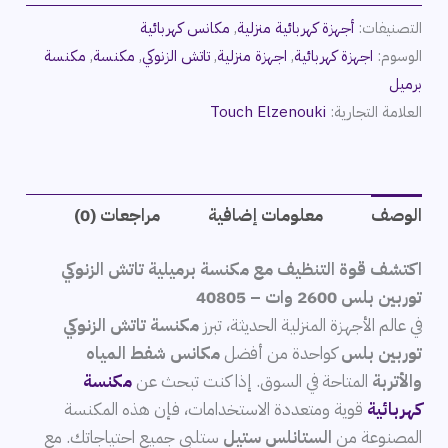
التصنيفات:
أجهزة كهربائية منزلية
,
مكانس كهربائية
الوسوم:
اجهزة كهربائية
,
اجهزة منزلية
,
تاتش الزنوكي
,
مكنسة
,
مكنسة
برميل
العلامة التجارية:
Touch Elzenouki
الوصف
معلومات إضافية
مراجعات (0)
اكتشف قوة التنظيف مع مكنسة برميلية تاتش الزنوكي
توربين بلس 2600 وات – 40805
في عالم الأجهزة المنزلية الحديثة، تبرز
مكنسة تاتش الزنوكي
توربين بلس
كواحدة من أفضل
مكانس شفط المياه
والأتربة
المتاحة في السوق. إذا كنت تبحث عن
مكنسة
كهربائية
قوية ومتعددة الاستخدامات، فإن هذه المكنسة
المصنوعة من
الستانلس ستيل
ستلبي جميع احتياجاتك. مع