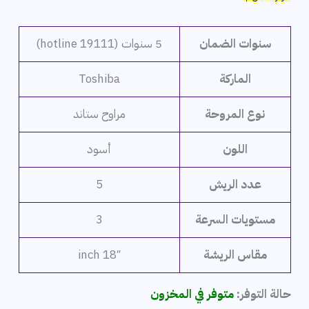
هو:
هو:
3,455 ج.م.
3,099 ج.م.
سنوات الضمان
5 سنوات (hotline 19111)
الماركة
Toshiba
نوع المروحة
مراوح ستاند
اللون
أسود
عدد الريش
5
مستويات السرعة
3
مقاس الريشة
18″ inch
حالة التوفر:
متوفر في المخزون