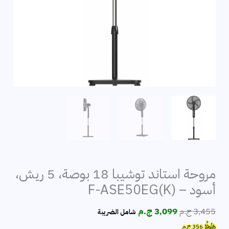
مروحة استاند توشيبا 18 بوصة، 5 ريش،
أسود – F-ASE50EG(K)
السعر
السعر
3,455
ج.م
3,099
ج.م
شامل الضريبة
الأصلي
الحالي
هَتُوفِّرُ
356
ج.م