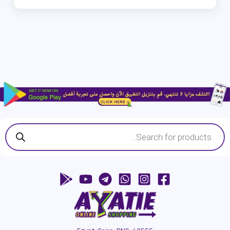
Products
search