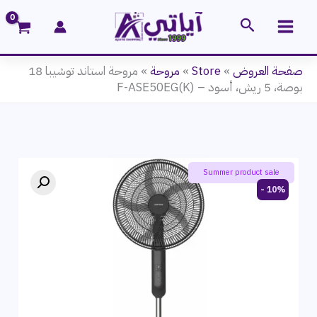
خطي
البحث
لى
لمحتوى
صفحة العروض
»
Store
»
مروحة
»
مروحة استاند توشيبا 18
بوصة، 5 ريش، أسود – F-ASE50EG(K)
ayatie 🌻 offers
Summer product sale
10% -