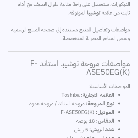
الديكورات، ستحصل على راحة مثالية طوال الصيف مع أداء
ثابت من علامة
توشيبا
الموثوقة.
مواصفات وتفاصيل المنتج مستندة إلى صفحة المنتج الرسمية
وبعض المتاجر المصرية المتخصصة.
مواصفات مروحة توشيبا استاند F-
ASE50EG(K)
المواصفات الأساسية:
العلامة التجارية:
Toshiba
نوع المروحة:
مروحة استاند / مروحة عمود
الموديل:
F-ASE50EG(K)
المقاس:
18 بوصة
عدد الريش:
5 ريش