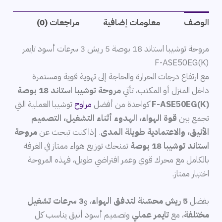
الوصف
معلومات إضافية
مراجعات (0)
مروحة توشيبا استاند 18 بوصة 5 ريش 3 سرعات أسود تايمر
F-ASE50EG(K)
مع ارتفاع درجات الحرارة والحاجة إلى تهوية قوية ومستمرة
داخل المنزل أو المكتب، تأتي
مروحة توشيبا استاند 18 بوصة
F-ASE50EG(K)
كواحدة من أفضل
مراوح
توشيبا العملية التي
تجمع بين
قوة الهواء، الهدوء أثناء التشغيل، التصميم
الأنيق، والاعتمادية طويلة المدى
. إذا كنت تبحث عن
مروحة
استاند توشيبا 18 بوصة
تمنحك توزيع هواء ممتاز في الغرفة
بالكامل مع محرك قوي وعمر افتراضي طويل، فهذه المروحة
اختيار ممتاز.
بفضل
5 ريش محسّنة لتدفق الهواء
، و
3 سرعات تشغيل
مختلفة
، مع
تايمر عملي
وتصميم أسود أنيق يناسب كل