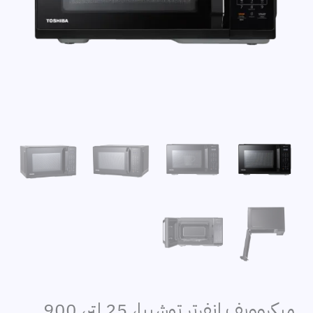
ميكروويف إنفرتر توشيبا، 25 لتر، 900