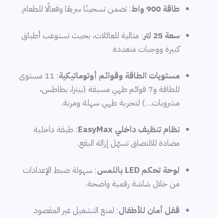
طاقة 900 واط
: تضمن تسخينًا سريعًا وفعالًا للطعام.
سعة 25 لتر
: مثالية للعائلات، بحيث تستوعب أطباق
كبيرة ووجبات متعددة.
مستويات الطاقة وقوائم أوتوماتيكية
: 11 مستوى
للطاقة و7 قوائم طهي مسبقة (بيتزا، بطاطس،
مشروبات…) لتجربة طهي سهلة ومرنة.
نظام تنظيف داخلي EasyMax
: طبقة داخلية
مضادة للالتصاق تسهّل إزالة البقع.
لوحة تحكم LED باللمس
: سهولة ضبط الإعدادات
من خلال شاشة رقمية واضحة.
قفل أمان للأطفال
: لمنع التشغيل غير المقصود