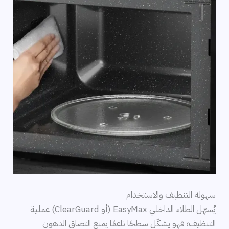
سهولة التنظيف والاستخدام
يُسهّل الطلاء الداخلي EasyMax (أو ClearGuard) عملية
التنظيف؛ فهو يشكّل سطحًا ناعمًا يمنع التصاق الدهون