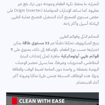
للحرارة، ما يحفظ نكهة الطعام وجودته دون ترك بقع غير
مطهوة. كما تساعد الإشارات المتواصلة لـOrigin Inverter على
خفض مستوى الضجيج أثناء التشغيل، فتصبح عملية الطهي
الهادئة أسهل وأكثر راحة.
التحكم الذكي وقوائم الطهي
يتيح الميكروويف تحكمًا دقيقًا عبر
11 مستوى طاقة
يمكن
اختيارها حسب نوع الطعام. بالإضافة إلى ذلك، يحتوي على
7
قوائم طهي أوتوماتيكية
جاهزة (مثل إعدادات البيتزا،
البطاطس، المشروبات وغيرها)
.
مما يسهل تحضير الوجبات
اليومية بضغطة زر واحدة دون الحاجة لضبط الوقت والطاقة
يدويًا. هذه الوظائف المسبقة تضمن طهيًا مثاليًا ومرونة أكبر
أثناء الاستخدام.