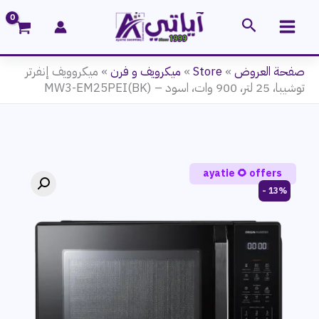
خطي
البحث
لى
لمحتوى
صفحة العروض
»
Store
»
ميكرويف و فرن
»
ميكروويف إنفرتر
توشيبا، 25 لتر، 900 وات، اسود – MW3-EM25PEI(BK)
ayatie 🌻 offers
13% -