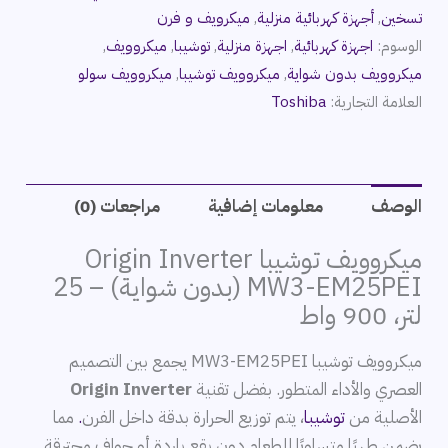
تسخين
,
أجهزة كهربائية منزلية
,
ميكرويف و فرن
الوسوم:
اجهزة كهربائية
,
اجهزة منزلية
,
توشيبا
,
ميكروويف
,
ميكروويف بدون شواية
,
ميكروويف توشيبا
,
ميكروويف سولو
العلامة التجارية:
Toshiba
الوصف
معلومات إضافية
مراجعات (0)
ميكروويف توشيبا Origin Inverter
MW3-EM25PEI (بدون شواية) – 25
لتر، 900 واط
ميكروويف توشيبا MW3-EM25PEI يجمع بين التصميم
العصري والأداء المتطور. بفضل تقنية
Origin Inverter
الأصلية من
توشيبا
، يتم توزيع الحرارة بدقة داخل الفرن
.
مما
يضمن طهيًا متساويًا للطعام دون بقع باردة أو حواف محترقة.