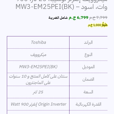
وات، اسود – MW3-EM25PEI(BK)
السعر
السعر
7,799
ج.م
6,799
ج.م
شامل الضريبة
الأصلي
الحالي
هَتُوفِّرُ
1,000
ج.م
هو:
هو:
7,799 ج.م.
6,799 ج.م.
البراند
Toshiba
النوع
ميكروويف
الموديل
MW3-EM25PEI(BK)
سنتان على كامل المنتج و 10 سنوات
الضمان
على الماجنترون
السعة
25 لتر
القدرة الكهربائية
Origin Inverter إنفرتر 900 Watt