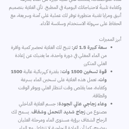
وكفاءة تلبيةً لاحتياجاتك اليومية في المطبخ. تأتي الغلاية بتصميم
أنيق ومزايا تقنية متطورة توفر لك عملية غلي آمنة وسريعة، مع
الحفاظ على سهولة الاستخدام وسلاسة الأداء.
أبرز المميزات
سعة كبيرة 1.5 لتر:
تتيح لك الغلاية تحضير كمية وافرة
من الماء المغلي في دورة واحدة، ما يغنيك عن إعادة
الغلي المتكرر.
قوة تسخين 1500 وات:
بقدرة كهربائية عالية
1500
وات
، تعمل هذه الغلاية على تسخين الماء بسرعة
وكفاءة، مما يقلص وقت انتظار الغلي ويوفر الوقت
والطاقة.
وعاء زجاجي عالي الجودة:
جسم الغلاية الداخلي
مصنوع من
زجاج شديد التحمل وشفاف
. يسمح لك
الزجاج الشفاف برؤية مستوى الماء ومرحلة الغليان
بوضوح، كما أن المادة الزجاجية لا تتفاعل مع الماء