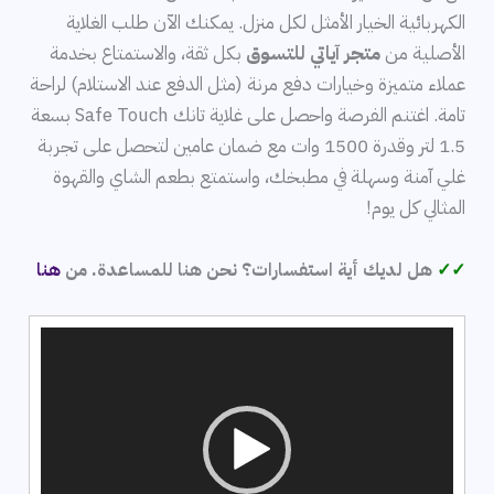
الكهربائية الخيار الأمثل لكل منزل. يمكنك الآن طلب الغلاية
الأصلية من
متجر آياتي للتسوق
بكل ثقة، والاستمتاع بخدمة
عملاء متميزة وخيارات دفع مرنة (مثل الدفع عند الاستلام) لراحة
تامة. اغتنم الفرصة واحصل على غلاية تانك Safe Touch بسعة
1.5 لتر وقدرة 1500 وات مع ضمان عامين لتحصل على تجربة
غلي آمنة وسهلة في مطبخك، واستمتع بطعم الشاي والقهوة
المثالي كل يوم!
✓✓
هل لديك أية استفسارات؟ نحن هنا للمساعدة. من
هنا
مشغل
الفيديو