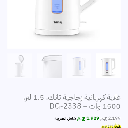
غلاية كهربائية زجاجية تانك، 1.5 لتر،
1500 وات – DG-2338
السعر
السعر
2,199
ج.م
1,929
ج.م
شامل الضريبة
الأصلي
الحالي
هَتُوفِّرُ
270
ج.م