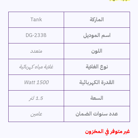
هو:
هو:
2,199 ج.م.
1,929 ج.م.
الماركة
Tank
اسم الموديل
DG-2338
اللون
متعدد
نوع الغلاية
غلاية مياه كهربائية
القدرة الكهربائية
1500 Watt
السعة
1.5 لتر
عدد سنوات الضمان
عامين
غير متوفر في المخزون