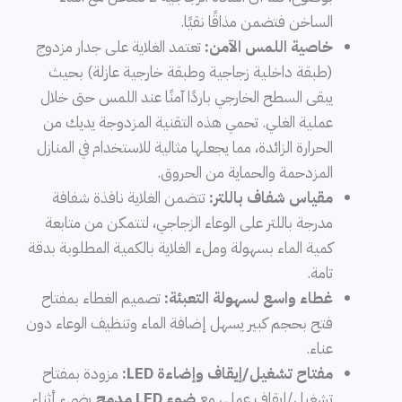
الساخن فتضمن مذاقًا نقيًا.
خاصية اللمس الآمن:
تعتمد الغلاية على جدار مزدوج
(طبقة داخلية زجاجية وطبقة خارجية عازلة) بحيث
يبقى السطح الخارجي باردًا آمنًا عند اللمس حتى خلال
عملية الغلي. تحمي هذه التقنية المزدوجة يديك من
الحرارة الزائدة، مما يجعلها مثالية للاستخدام في المنازل
المزدحمة والحماية من الحروق.
مقياس شفاف باللتر:
تتضمن الغلاية نافذة شفافة
مدرجة باللتر على الوعاء الزجاجي، لتتمكن من متابعة
كمية الماء بسهولة وملء الغلاية بالكمية المطلوبة بدقة
تامة.
غطاء واسع لسهولة التعبئة:
تصميم الغطاء بمفتاح
فتح بحجم كبير يسهل إضافة الماء وتنظيف الوعاء دون
عناء.
مفتاح تشغيل/إيقاف وإضاءة LED:
مزودة بمفتاح
تشغيل/إيقاف عملي مع
ضوء LED مدمج
يضيء أثناء