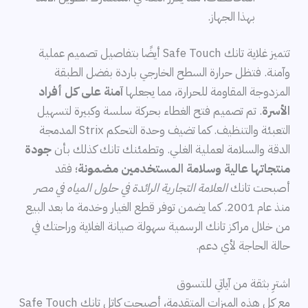
بهذا الجهاز.
تتميز غلاية تانك Safe Touch أيضًا بتفاصيل تصميم عملية
وآمنة. فتظل حرارة السطح الخارجي باردة بفضل الطبقة
المزدوجة المقاومة للحرارة، مما يجعلها
آمنة على كل أفراد
الأسرة
. تم تصميم فتح الغطاء بحركة سلسة وكبيرة لتسهيل
التعبئة والتنظيف. كما تضيف وحدة التحكم Strix المدمجة
الدقة والسلامة لعملية الغلي. وتطمئنك تانك كذلك بأن
جودة
منتجاتها عالية وسلامة المستخدمين مضمونة
؛ فقد
أصبحت تانك
العلامة التجارية الرائدة في حلول المياه في مصر
منذ عام 2001. كما يضمن توفر قطع الغيار وخدمة ما بعد البيع
من خلال مراكز تانك الرسمية سهولة صيانة الغلاية وراحتك في
حالة الحاجة لأي دعم.
اشترِ بثقة من آياتي للتسوق
مع كل هذه الميزات المتقدمة، أصبحت كاتل تانك Safe Touch