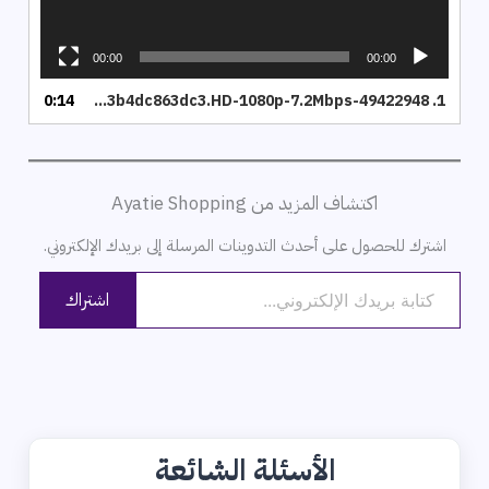
00:00
00:00
0:14
7e8948a8c7aa45e4a537c3b4dc863dc3.HD-1080p-7.2Mbps-49422948
1.
اكتشاف المزيد من Ayatie Shopping
اشترك للحصول على أحدث التدوينات المرسلة إلى بريدك الإلكتروني.
كتابة بريدك الإلكتروني...
اشتراك
الأسئلة الشائعة