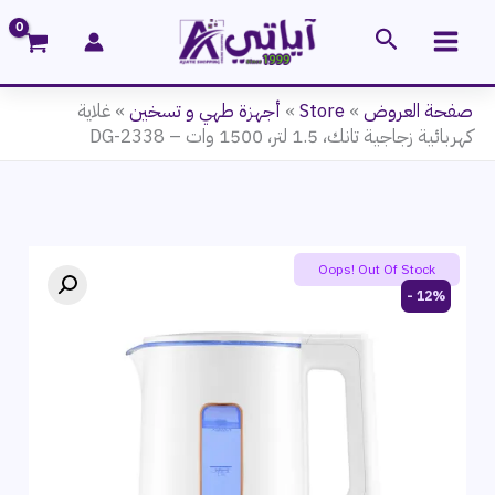
خطي
البحث
لى
لمحتوى
صفحة العروض
»
Store
»
أجهزة طهي و تسخين
»
غلاية
كهربائية زجاجية تانك، 1.5 لتر، 1500 وات – DG-2338
Oops! Out Of Stock
12% -