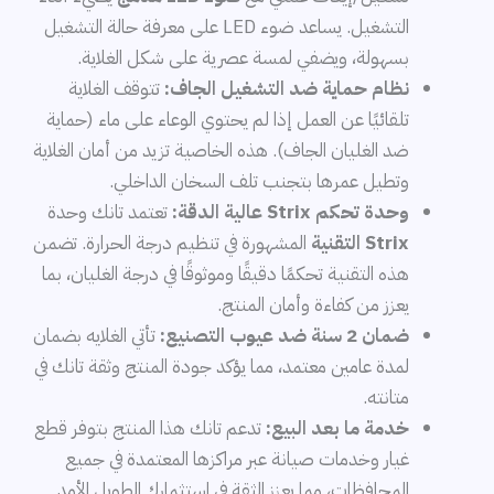
التشغيل. يساعد ضوء LED على معرفة حالة التشغيل
بسهولة، ويضفي لمسة عصرية على شكل الغلاية.
نظام حماية ضد التشغيل الجاف:
تتوقف الغلاية
تلقائيًا عن العمل إذا لم يحتوي الوعاء على ماء (حماية
ضد الغليان الجاف). هذه الخاصية تزيد من أمان الغلاية
وتطيل عمرها بتجنب تلف السخان الداخلي.
وحدة تحكم Strix عالية الدقة:
تعتمد تانك وحدة
Strix التقنية
المشهورة في تنظيم درجة الحرارة. تضمن
هذه التقنية تحكمًا دقيقًا وموثوقًا في درجة الغليان، بما
يعزز من كفاءة وأمان المنتج.
ضمان 2 سنة ضد عيوب التصنيع:
تأتي الغلايه بضمان
لمدة عامين معتمد، مما يؤكد جودة المنتج وثقة تانك في
متانته.
خدمة ما بعد البيع:
تدعم تانك هذا المنتج بتوفر قطع
غيار وخدمات صيانة عبر مراكزها المعتمدة في جميع
المحافظات، مما يعزز الثقة في استثمارك الطويل الأمد