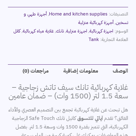
التصنيفات:
Home and kitchen supplies
,
أجهزة طهي و
تسخين
,
أجهزة كهربائية منزلية
الوسوم:
اجهزة كهربائية
,
اجهزة منزلية
,
تانك
,
غلاية مياه كهربائية
,
كاتل
العلامة التجارية:
Tank
الوصف
معلومات إضافية
مراجعات (0)
غلاية كهربائية تانك سيف تاتش زجاجية –
سعة 1.5 لتر (1500 وات) – ضمان عامين
هل تبحث عن غلاية كهربائية تجمع بين التصميم العصري والأداء
الفائق؟ تقدم
آياتي للتسوق
كاتيل تانك Safe Touch الزجاجية
الكهربائية، التي تتميز بقدرة 1500 وات وسعة 1.5 لتر. بفضل
هذه المواصفات، يمكنك غلي كمية كبيرة من الماء بسرعة