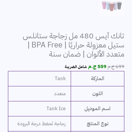
تانك آيس 480 مل زجاجة ستانلس
ستيل معزولة حراريًا | BPA Free |
متعدد الألوان | ضمان سنة
السعر
السعر
699
ج.م
559
ج.م
شامل الضريبة
الأصلي
الحالي
الماركة
Tank
هو:
هو:
699 ج.م.
559 ج.م.
اللون
متعدد
اسم الموديل
Tank Ice
نوع المنتج
زجاجة تَحفظ درجة البرودة