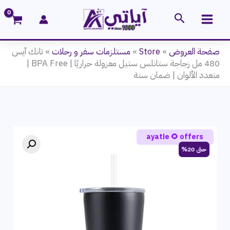
خطي
البحث
لى
لمحتوى
صفحة العروض
»
Store
»
مستلزمات سفر و رحلات
»
تانك آيس
480 مل زجاجة ستانلس ستيل معزولة حراريًا | BPA Free |
متعدد الألوان | ضمان سنة
ayatie 🌻 offers
حتى 20%