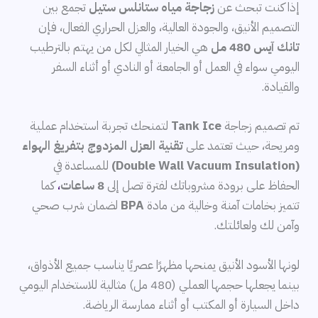
إذا كنت تبحث عن
زجاجة مياه ستانلس ستيل
تجمع بين
التصميم الأنيق، والجودة العالية، والعزل الحراري الفعال، فإن
تانك آيس 480 مل
هي الخيار المثالي لكل من يهتم بالترطيب
اليومي سواء في العمل أو الجامعة أو النادي أو أثناء السفر
والقيادة.
تم تصميم زجاجة
Tank Ice
لتمنحك تجربة استخدام عملية
ومريحة، حيث تعتمد على
تقنية العزل المزدوج بتفريغ الهواء
(Double Wall Vacuum Insulation)
للمساعدة في
الحفاظ على برودة مشروباتك لفترة تصل إلى
8 ساعات
،
كما
تتميز بخامات آمنة وخالية من مادة
BPA
لضمان شرب صحي
وآمن لك ولعائلتك.
لونها الأسود الأنيق يمنحها مظهرًا عصريًا يناسب جميع الأذواق،
بينما يجعلها حجمها العملي (480 مل) مثالية للاستخدام اليومي
داخل السيارة أو المكتب أو أثناء ممارسة الرياضة.