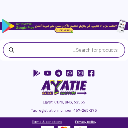
Products
search
Egypt, Cairo, BNS, 62555
Tax registration number:
467-265-275
Terms & conditions
P
rivacy
policy