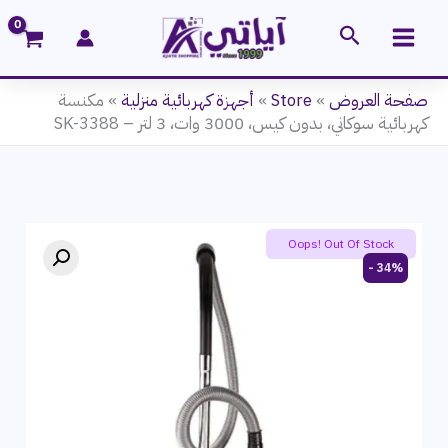
خطي
البحث
لى
لمحتوى
صفحة العروض
»
Store
»
أجهزة كهربائية منزلية
»
مكنسة
كهربائية سوكاني، بدون كيس، 3000 وات، 3 لتر – SK-3388
Oops! Out Of Stock
34% -