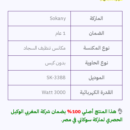
هو:
هو:
4,499 ج.م.
2,969 ج.م.
الماركة
Sokany
الضمان
1 عام
نوع المكنسة
مكانس تنظيف السجاد
نوع الحاوية
بدون كيس
الموديل
SK-3388
القدرة الكهربائية
3000 Watt
👌
هذا المنتج أصلي
100%
بضمان شركة المغربي الوكيل
الحصري لماركة سوكاني في مصر
.