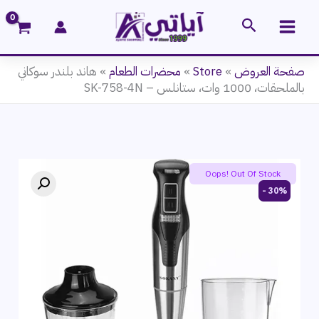
خطي
البحث
لى
لمحتوى
صفحة العروض
»
Store
»
محضرات الطعام
»
هاند بلندر سوكاني
بالملحقات، 1000 وات، ستانلس – SK-758-4N
Oops! Out Of Stock
30% -