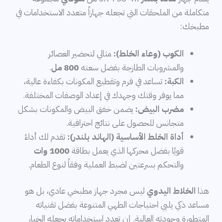
متكاملة من الملحقات التي تجعله جهازاً متعدد الاستخدامات في
مطبخك:
الكوب (وعاء الخلط):
مثالي لتحضير العصائر
والمشروبات الطازجة بفضل سعته
800 مل
.
الكبة:
تساعد في فرم وتقطيع المكونات بكفاءة عالية،
مما يوفر وقتك وجهدك في إعداد الوصفات المختلفة.
مضرب البيض:
يضمن خفق البيض والمكونات بشكل
متجانس للحصول على نتائج احترافية.
أداة الخلط الأساسية (الهاند بلندر):
تقدم لك أداءً
قويًا بفضل محركها الذي يعمل بطاقة
1000 وات
والتحكم بسرعتين لضبط العملية وفقاً لنوع الطعام.
هذا
الخلاط اليدوي
ليس مجرد جهاز مطبخي عادي، بل هو
مساعد ذكي يلبي احتياجات الطهي المتنوعة بفضل تقنياته
المتطورة وجودته العالية. إن تعدد استخداماته يجعله الخيار