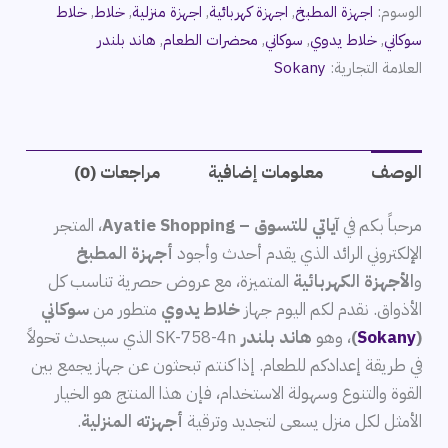
الوسوم:
اجهزة المطبخ
,
اجهزة كهربائية
,
اجهزة منزلية
,
خلاط
,
خلاط
سوكاني
,
خلاط يدوي
,
سوكاني
,
محضرات الطعام
,
هاند بلندر
العلامة التجارية:
Sokany
الوصف
معلومات إضافية
مراجعات (0)
مرحباً بكم في
آياتي للتسوق – Ayatie Shopping
، المتجر
الإلكتروني الرائد الذي يقدم أحدث وأجود
أجهزة المطبخ
و
الأجهزة الكهربائية
المتميزة، مع عروض حصرية تناسب كل
الأذواق. نقدم لكم اليوم جهاز
خلاط يدوي
متطور من
سوكاني
(
Sokany
)
، وهو
هاند بلندر
SK-758-4n الذي سيحدث تحولاً
في طريقة إعدادكم للطعام. إذا كنتم تبحثون عن جهاز يجمع بين
القوة والتنوع وسهولة الاستخدام، فإن هذا المنتج هو الخيار
الأمثل لكل منزل يسعى لتجديد وترقية
أجهزته المنزلية
.