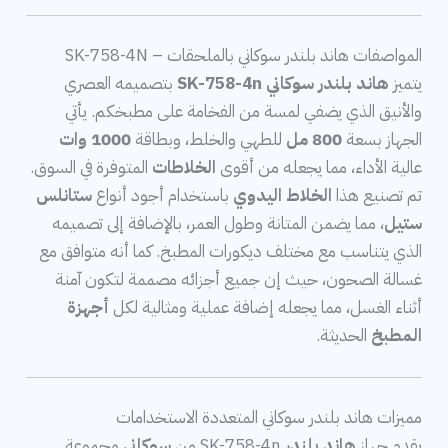
المواصفات هاند بلندر سوكاني بالملحقات – SK-758-4N
يتميز
هاند بلندر سوكاني SK-758-4n
بتصميمه العصري
والأنيق الذي يضفي لمسة من الفخامة على مطبخكم. يأتي
الجهاز بسعة
800 مل
للطهي والخلط، وبطاقة
1000 وات
عالية الأداء، مما يجعله من أقوى
الخلاطات
المتوفرة في السوق.
تم تصنيع هذا
الخلاط اليدوي
باستخدام أجود أنواع
ستانلس
ستيل
، مما يضمن المتانة وطول العمر، بالإضافة إلى تصميمه
الذي يتناسب مع مختلف ديكورات المطبخ. كما أنه متوافق مع
غسالة الصحون، حيث إن جميع أجزائه مصممة لتكون آمنة
أثناء الغسل، مما يجعله إضافة عملية ومثالية لكل
أجهزة
المطبخ
الحديثة.
مميزات هاند بلندر سوكاني المتعددة الاستخدامات
يقدم جهاز
هاند بلندر
SK-758-4n من
سوكاني
مجموعة