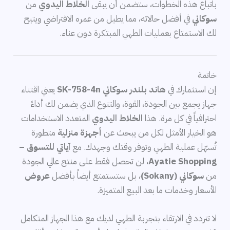
باتباع هذه الخطوات، ستضمن أن يبقى
الخلاط اليدوي
من
سوكاني
في أفضل حالاته، مما يطيل من عمره الافتراضي ويتيح
لك الاستمتاع بعمليات الطهي المبتكرة دون عناء.
خاتمة
إن استثمارك في
هاند بلندر سوكاني SK-758-4n
يعني اقتناء
جهاز يجمع بين الجودة، القوة، والتنوع الذي يضمن لك أداءً
احترافياً في كل مرة. هذا
الخلاط اليدوي
المتعدد الاستخدامات
هو الخيار الأمثل لكل من يبحث عن
أجهزة منزلية
متطورة
تُسهّل عملية الطهي وتوفر وقتك وجهدك. مع
آياتي للتسوق –
Ayatie Shopping
، لن تحصل فقط على منتج عالي الجودة
من
سوكاني (Sokany)
، بل ستستمتع أيضاً بأفضل
عروض
الأسعار وخدمات ما بعد البيع المتميزة.
لا تتردد في الارتقاء بتجربة الطهي لديك مع هذا الجهاز المتكامل