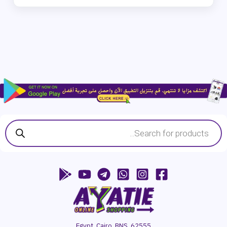
Products
search
Egypt, Cairo, BNS, 62555