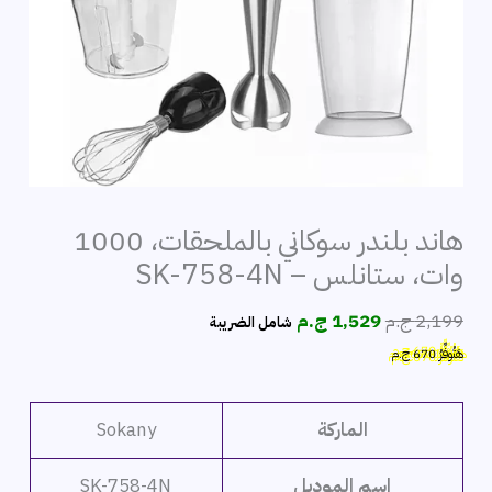
هاند بلندر سوكاني بالملحقات، 1000
وات، ستانلس – SK-758-4N
السعر
السعر
2,199
ج.م
1,529
ج.م
شامل الضريبة
الأصلي
الحالي
هَتُوفِّرُ
670
ج.م
هو:
هو:
2,199 ج.م.
1,529 ج.م.
الماركة
Sokany
اسم الموديل
SK-758-4N