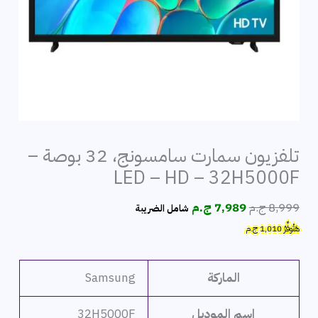
تلفزيون سمارت سامسونج، 32 بوصة –
LED – HD – 32H5000F
السعر
السعر
8,999
ج.م
7,989
ج.م
شامل الضريبة
الأصلي
الحالي
هَتُوفِّرُ
1,010
ج.م
هو:
هو:
8,999 ج.م.
7,989 ج.م.
الماركة
Samsung
اسم الموديل
32H5000F