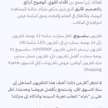
للعائلة. إنها تجمع بين
الأداء القوي
،
الوضوح الرائع
،
و
التصميم الأنيق
الذي يليق بديكور منزلك. مثالية للمشاهدة
اليومية، وللأطفال في التعلم والترفيه، وحتى كشاشة عرض
احترافية في المكاتب.
تلفزيون
سامسونج
، تلفاز سمارت، شاشة 32 بوصة، تلفزيون
ذكي 32 بوصة، سمارت تي في، تلفزيون LED، شاشة HD،
تلفزيون بريسفر داخلي، تلفزيون 32H5000F، سامسونج 32
بوصة سمارت، أفضل تلفزيون ذكي، تلفزيون ضمان سنتين،
شراء تلفزيون أونلاين، عروض تلفزيونات، آياتي للتسوق، Ayatie
Shopping.
لا تنتظر أكثر من ذلك! أضف هذا التلفزيون المذهل إلى
سلة التسوق الآن، واستمتع بأفضل عروضنا وخدمتنا. انقر
على زر “شراء” لتجلب تجربة السينما والذكاء إلى منزلك!