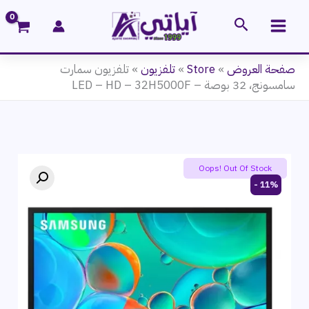
خطي
البحث
لى
لمحتوى
صفحة العروض
»
Store
»
تلفزيون
»
تلفزيون سمارت
سامسونج، 32 بوصة – LED – HD – 32H5000F
Flash Sale
Oops! Out Of Stock
11% -