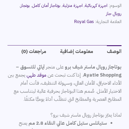
الوسوم:
اجهزة كهربائية
,
اجهزة منزلية
,
بوتاجاز أمان كامل
,
بوتجاز
,
رويال جاز
العلامة التجارية:
Royal Gas
الوصف
معلومات إضافية
مراجعات (0)
بوتاجاز رويال ماستر شيف برو
على متجر
آياتي للتسوق –
Ayatie Shopping
. إذا كنت تبحث عن
موقد طهي
يجمع بين
الأداء الاحترافي، الأمان العالي، وسهولة التنظيف، فأنت أمام
الاختيار الأمثل. صُمم هذا البوتاجاز بحرفية عالية ليتناسب مع
المطابخ العصرية والمطابخ التي تتطلّب أداءً يوميًّا مكثفًا.
لماذا يميّز بوتاجاز رويال ماستر شيف برو؟
ستيانلس ستيل كامل عالي النقاء 2.8 مم
يمنح