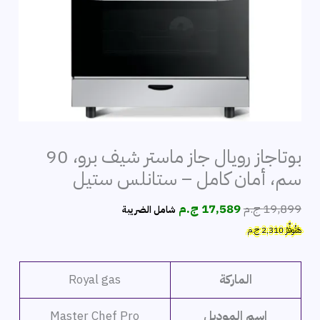
بوتاجاز رويال جاز ماستر شيف برو، 90
سم، أمان كامل – ستانلس ستيل
السعر
السعر
19,899
ج.م
17,589
ج.م
شامل الضريبة
الأصلي
الحالي
هَتُوفِّرُ
2,310
ج.م
هو:
هو:
19,899 ج.م.
17,589 ج.م.
الماركة
Royal gas
اسم الموديل
Master Chef Pro