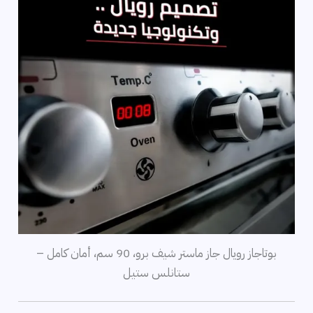
بوتاجاز رويال جاز ماستر شيف برو، 90 سم، أمان كامل –
ستانلس ستيل