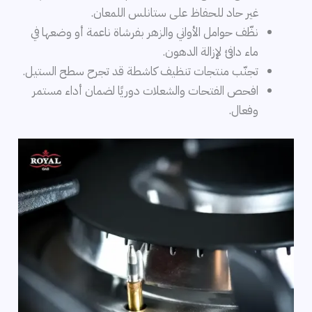
غير حاد للحفاظ على ستانلس اللمعان.
نظّف حوامل الأواني والزهر بفرشاة ناعمة أو وضعها في
ماء دافئ لإزالة الدهون.
تجنّب منتجات تنظيف كاشطة قد تجرح سطح الستيل.
افحص الفتحات والشعلات دوريًا لضمان أداء مستمر
وفعال.