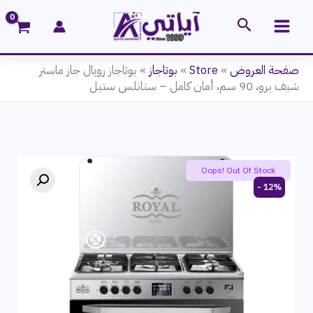
خطي
البحث
لى
لمحتوى
صفحة العروض
»
Store
»
بوتاجاز
»
بوتاجاز رويال جاز ماستر
شيف برو، 90 سم، أمان كامل – ستانلس ستيل
Oops! Out Of Stock
12% -