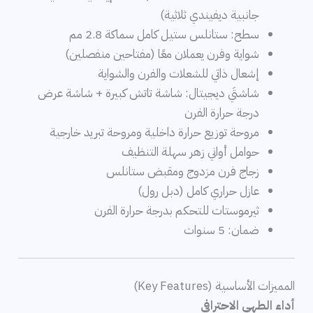
جانبية ديفيندي ثلاثية)
سطح: ستانلس ستيل كامل سماكة 2.8 مم
شواية وفرن يعملان معًا (مفتاحين منفصلين)
إشعال ذاتي للشعلات والفرن والشواية
شاشتَي ديجيتال: شاشة تاتش كبيرة + شاشة عرض
درجة حرارة الفرن
مروحة توزيع حرارة داخلية ومروحة تبريد خارجية
حوامل أواني زهر سهلة التنظيف
زجاج فرن مزدوج ومقبض ستانلس
عازل حراري كامل (دبل رول)
ثيرموستات للتحكم بدرجة حرارة الفرن
ضمان: 5 سنوات
المميزات الأساسية (Key Features)
أداء الطهي الاحترافي