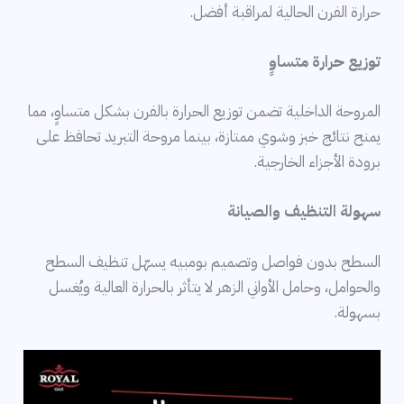
حرارة الفرن الحالية لمراقبة أفضل.
توزيع حرارة متساوٍ
المروحة الداخلية تضمن توزيع الحرارة بالفرن بشكل متساوٍ، مما
يمنح نتائج خبز وشوي ممتازة، بينما مروحة التبريد تحافظ على
برودة الأجزاء الخارجية.
سهولة التنظيف والصيانة
السطح بدون فواصل وتصميم بومبيه يسهّل تنظيف السطح
والحوامل، وحامل الأواني الزهر لا يتأثر بالحرارة العالية ويُغسل
بسهولة.