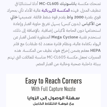
تمنحك مكنسة
باناسونيك MC-CL605
أداءً استثنائيًا في
تنظيف المنزل. فهذه
المكنسة الكهربائية
عالية الأداء تأتي بمحرك
قوي بقدرة
2000 واط
يقدم قوة شفط فائقة. تصميمها
خالي
من الأكياس
(بدون كيس) يسهل تفريغ حاوية الغبار وإعادة
استخدامها دون الحاجة لأكياس إضافية. بالإضافة إلى ذلك،
تستخدم تقنية
Mega Cyclone
المتطورة لفصل الغبار عن
الهواء بكفاءة عالية، ونظام فلترة متعدد (6 طبقات) مع فلتر
HEPA
معقم يضمن إخراج هواء نظيف من المكنسة. هذه
المميزات تجعل مكنسة MC-CL605 مناسبة للعائلات التي تهتم
ببيئة داخلية صحية وخالية من الغبار المضر.