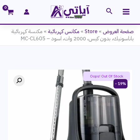
خطي
البحث
لى
لمحتوى
صفحة العروض
»
Store
»
مكانس كهربائية
»
مكنسة كهربائية
باناسونيك، بدون كيس، 2000 وات، اسود – MC-CL605
Oops! Out Of Stock
19% -