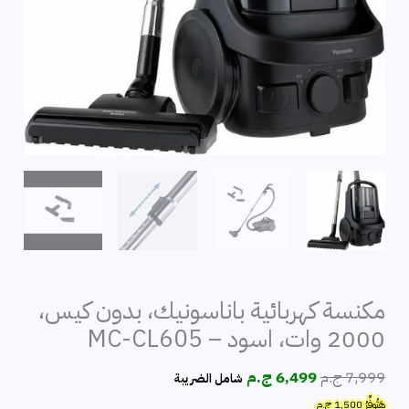
مكنسة كهربائية باناسونيك، بدون كيس،
2000 وات، اسود – MC-CL605
السعر
السعر
7,999
ج.م
6,499
ج.م
شامل الضريبة
الأصلي
الحالي
هَتُوفِّرُ
1,500
ج.م