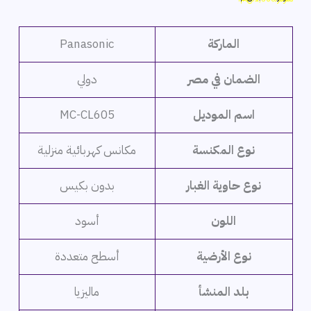
هو:
هو:
7,999 ج.م.
6,499 ج.م.
الماركة
Panasonic
الضمان في مصر
دولي
اسم الموديل
MC-CL605
نوع المكنسة
مكانس كهربائية منزلية
نوع حاوية الغبار
بدون بكيس
اللون
أسود
نوع الأرضية
أسطح متعددة
بلد المنشأ
ماليزيا