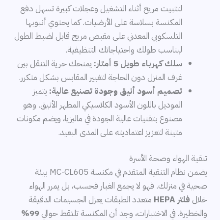
لتثبيت مريح أثناء التشغيل وعجلات كبيرة تسهل دفع
المكنسة بسلاسة على الأرضيات. كما يحتوي أنبوبها
التلسكوبي المعدني على مقبض مريح قابل لضبط الطول
ليناسب طولك واحتياجاتك التنظيفية.
سلك كهرباء طويل 5 أمتار:
يمنحك حرية التنقل بين
غرف المنزل دون الحاجة لتغيير المقابس بشكل متكرر.
تصميم أسود أنيق وجودة تصنيع عالية:
يتميز
الموديل باللون الأسود الكلاسيكي المظهر الأنيق. وهو
مصنوع بتقنيات عالية الجودة في ماليزيا، ويضم مكونات
متينة لتعزيز اعتماديته على المدى البعيد.
تنقية الهواء وصحة الأسرة
يضمن نظام التنقية المتقدم في مكنسة MC-CL605 بيئة
صحية في منزلك. فهو لا يجمع الغبار فحسب، بل يمرر الهواء
خلال
فلتر HEPA
متعدد الطبقات يعزل الجسيمات الدقيقة
والخطيرة. في الاختبارات، وجد أن المكنسة تلتقط حوالي
99%