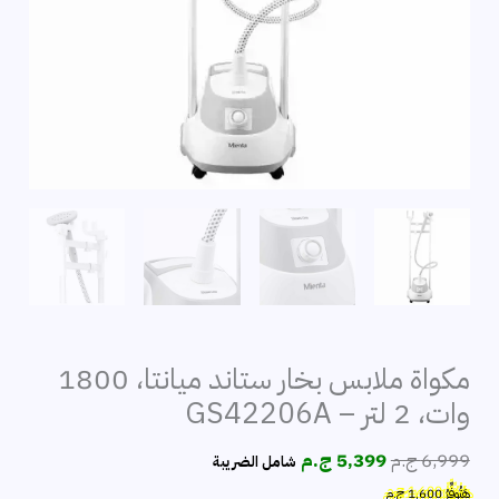
مكواة ملابس بخار ستاند ميانتا، 1800
وات، 2 لتر – GS42206A
السعر
السعر
6,999
ج.م
5,399
ج.م
شامل الضريبة
الأصلي
الحالي
هَتُوفِّرُ
1,600
ج.م