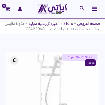
خطي
البحث
لى
لمحتوى
صفحة العروض
»
Store
»
أجهزة كهربائية منزلية
»
مكواة ملابس
بخار ستاند ميانتا، 1800 وات، 2 لتر – GS42206A
Oops! Out Of Stock
23% -