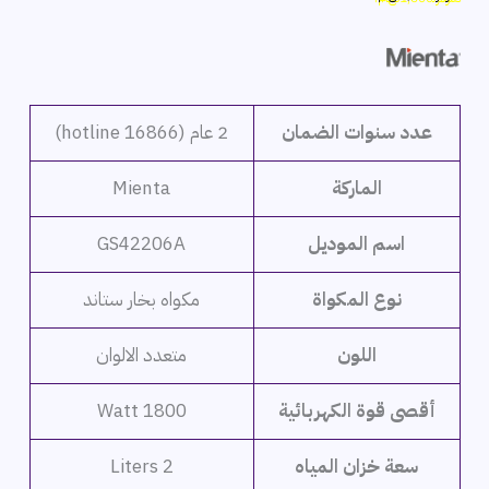
هو:
هو:
6,999 ج.م.
5,399 ج.م.
عدد سنوات الضمان
2 عام (hotline 16866)
الماركة
Mienta
اسم الموديل
GS42206A
نوع المكواة
مكواه بخار ستاند
اللون
متعدد الالوان
أقصى قوة الكهربائية
1800 Watt
سعة خزان المياه
2 Liters