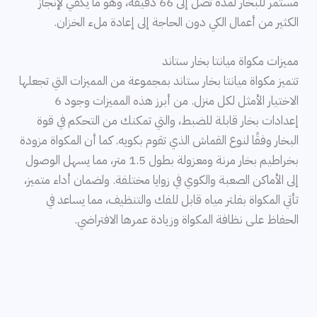
مستمر للبخار لمدة تصل إلى 66 دقيقة، وهو ما يكفي لإنجاز
الكثير من أعمال الكي دون الحاجة إلى إعادة ملء الخزان.
مميزات مكواة ميانتا بخار ستاند
تتميز مكواة ميانتا بخار ستاند بمجموعة من المميزات التي تجعلها
الاختيار الأمثل لكل منزل. من أبرز هذه المميزات وجود 6
إعدادات بخار قابلة للضبط، والتي تمكنك من التحكم في قوة
البخار وفقًا لنوع القماش الذي تقوم بكويه. كما أن المكواة مزودة
بخراطيم بخار مرنة ومعزولة بطول 1.5 متر، مما يسهل الوصول
إلى الأماكن الصعبة والكوي في زوايا مختلفة. ولضمان أداء متميز،
تأتي المكواة بفلتر مياه قابل للفك والتنظيف، مما يساعد في
الحفاظ على نظافة المكواة وزيادة عمرها الافتراضي.