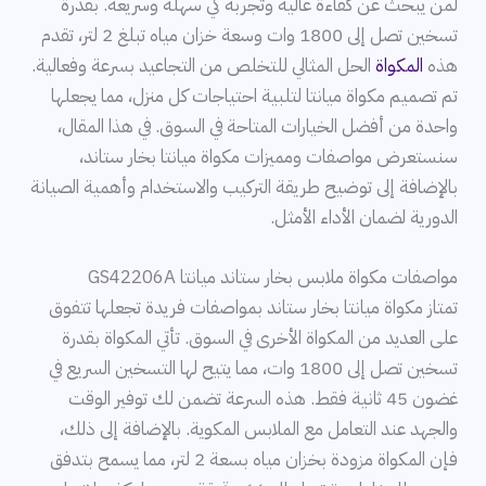
لمن يبحث عن كفاءة عالية وتجربة كي سهلة وسريعة. بقدرة
تسخين تصل إلى 1800 وات وسعة خزان مياه تبلغ 2 لتر، تقدم
هذه
المكواة
الحل المثالي للتخلص من التجاعيد بسرعة وفعالية.
تم تصميم مكواة ميانتا لتلبية احتياجات كل منزل، مما يجعلها
واحدة من أفضل الخيارات المتاحة في السوق. في هذا المقال،
سنستعرض مواصفات ومميزات مكواة ميانتا بخار ستاند،
بالإضافة إلى توضيح طريقة التركيب والاستخدام وأهمية الصيانة
الدورية لضمان الأداء الأمثل.
مواصفات مكواة ملابس بخار ستاند ميانتا GS42206A
تمتاز مكواة ميانتا بخار ستاند بمواصفات فريدة تجعلها تتفوق
على العديد من المكواة الأخرى في السوق. تأتي المكواة بقدرة
تسخين تصل إلى 1800 وات، مما يتيح لها التسخين السريع في
غضون 45 ثانية فقط. هذه السرعة تضمن لك توفير الوقت
والجهد عند التعامل مع الملابس المكوية. بالإضافة إلى ذلك،
فإن المكواة مزودة بخزان مياه بسعة 2 لتر، مما يسمح بتدفق