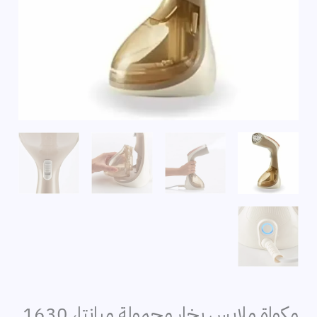
مكواة ملابس بخار محمولة ميانتا، 1630