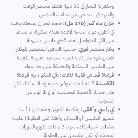
وجاهزية البخار في 35 ثانية فقط، لتختصر الوقت
والجهد في التخلص من تجاعيد الملابس.
خزان ماء كبير (270 مل):
حجم الخزان يمنحك وقت
كي أطول دون الحاجة لإعادة تعبئة متكررة، ما يساعد
على الكي المتواصل لعدة قطع ملابس بسهولة.
بخار مستمر قوي:
خاصية التدفق
المستمر للبخار
تضمن قوة بخار ثابتة تذيب التجاعيد العنيدة بكفاءة
على الملابس السمكية والخفيفة على حد سواء.
فرشاة قماش قابلة للفك:
تأتي المكواة مع
فرشاة
للأقمشة
قابلة للفك لتوفير حماية إضافية أثناء الكي،
مثل حماية الأقمشة الحساسة أو إزالة الوبر عن
السترات.
كي رأسي وأفقي:
إمكانية الكوي بوضعيتين (رأسيًا
لتعليق الملابس أو الستائر، وأفقيًا على الطاولة) لتلبية
مختلف احتياجاتك، سواء كان ذلك لكوي البلوزات
المعلقة أو الكي التقليدي على الطاولة.