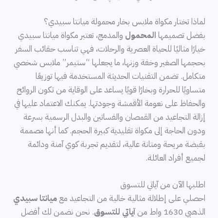
لماذا تختار مكواة ملابس بخار محمولة ميانتا سبيدي؟
بفضل تصميمها
المحمول
والمدمج، تعتبر مكواة ميانتا سبيدي
خيارًا مثاليًا للحياة العصرية والرحلات، فهي تناسب حقائب السفر
بحجمها الصغير وخفة وزنها، ما يجعلها “ستيمر” ملابس شخصي
متكامل. تضمن التقنيات الحديثة المستخدمة فيها توزيعًا
متساويًا للحرارة وبخارًا قويًا يساعد على الوقاية من تكون الروائح
والحفاظ على نعومة الأقمشة وجودتها. يمكنك الاعتماد عليها في
إزالة التجاعيد من القمصان والفساتين والبدل الرسمية بسرعة
ودون الحاجة إلى مكواة تقليدية كبيرة الحجم. كما أنها مصممة
بقبضة مريحة ومتانة عالية، لتقديم تجربة كوي آمنة ودائمة
لجميع أفراد العائلة.
اطلبها الآن من آياتي للتسوق
احصلي على إطلالة مثالية خالية من التجاعيد مع
ميانتا سبيدي
الذهبي 1630 واط من
آياتي للتسوق
. نحن نضمن لك أفضل