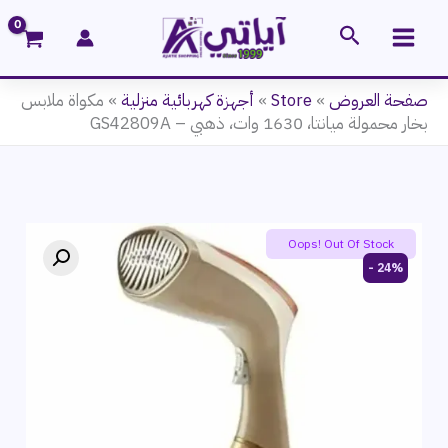
خطي
البحث
لى
لمحتوى
صفحة العروض
»
Store
»
أجهزة كهربائية منزلية
»
مكواة ملابس
بخار محمولة ميانتا، 1630 وات، ذهبي – GS42809A
Oops! Out Of Stock
24% -