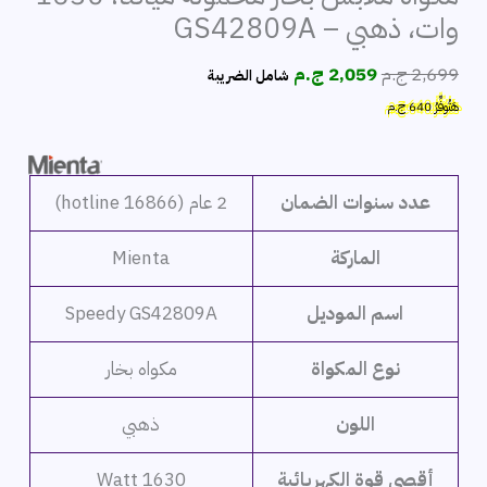
وات، ذهبي – GS42809A
السعر
السعر
2,699
ج.م
2,059
ج.م
شامل الضريبة
الأصلي
الحالي
هَتُوفِّرُ
640
ج.م
هو:
هو:
2,699 ج.م.
2,059 ج.م.
عدد سنوات الضمان
2 عام (hotline 16866)
الماركة
Mienta
اسم الموديل
Speedy GS42809A
نوع المكواة
مكواه بخار
اللون
ذهبي
أقصى قوة الكهربائية
1630 Watt