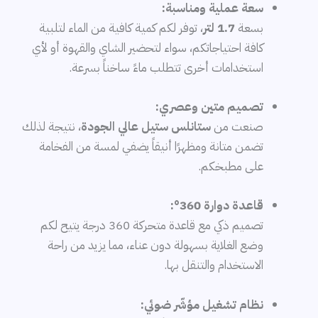
سعة عملية ومناسبة:
بسعة
1.7 لتر
، توفر لكم كمية كافية من الماء لتلبية
كافة احتياجاتكم، سواء لتحضير الشاي والقهوة أو لأي
استخدامات أخرى تتطلب ماءً ساخناً بسرعة.
تصميم متين وعصري:
صنعت من
ستانلس ستيل عالي الجودة
، نتيجة لذلك
تضمن متانة ومظهرًا أنيقاً يضفي لمسة من الفخامة
على مطبخكم.
قاعدة دوارة 360°:
تصميم ذكي مع قاعدة متحركة 360 درجة يتيح لكم
وضع الغلاية بسهولة دون عناء، مما يزيد من راحة
الاستخدام والتنقل بها.
نظام تشغيل مؤشّر ضوئي: