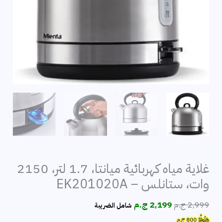
غلاية مياه كهربائية ميانتا، 1.7 لتر، 2150
وات، ستانلس – EK201020A
السعر
السعر
2,999
ج.م
2,199
ج.م
شامل الضريبة
الأصلي
الحالي
هَتُوفِّرُ
800
ج.م