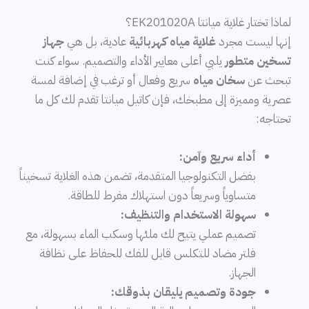
لماذا تختار غلاية ميانتا EK201020A؟
إنها ليست مجرد
غلاية مياه كهربائية
عادية، بل هي
جهاز
تسخين متطور
يلبي أعلى معايير الأداء والتصميم. سواء كنت
تبحث عن
سخان مياه
سريع وفعال أو ترغب في إضافة لمسة
عصرية ومميزة إلى مطبخك، فإن كاتيل ميانتا تقدم لك كل ما
تحتاجه:
أداء سريع وآمن:
بفضل التكنولوجيا المتقدمة، تضمن هذه الغلاية تسخيناً
متساوياً وسريعاً دون استهلاك مفرط للطاقة.
سهولة الاستخدام والتنظيف:
تصميم عملي يتيح لك ملئها وسكب الماء بسهولة، مع
فلتر مضاد للتكلس قابل للفك للحفاظ على نظافة
الجهاز.
جودة وتصميم يليقان بذوقك: