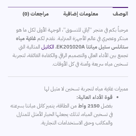
الوصف
معلومات إضافية
مراجعات (0)
مرحباً بكم في متجر “آياتي للتسوق”، الوجهة الأولى لكل ما هو
مبتكر وعصري في عالم الأجهزة المنزلية. نقدم لكم
غلاية مياه
ستانلس ستيل ميانتا EK201020A
،
الكاتيل
المثالية التي
تجمع بين الأداء العالي والتصميم الراقي والكفاءة الفائقة، لتجربة
تسخين مياه سريعة وآمنة في كل الأوقات.
مميزات غلاية مياه لتجربة تسخين لا مثيل لها
قوة الأداء العالية:
بفضل
2150 واط
من الطاقة، يتميز كاتل ميانتا بسرعته
في تسخين المياه، لذلك يجعلها الخيار الأمثل للمنازل
والمكاتب وحتى الاستخدامات التجارية.