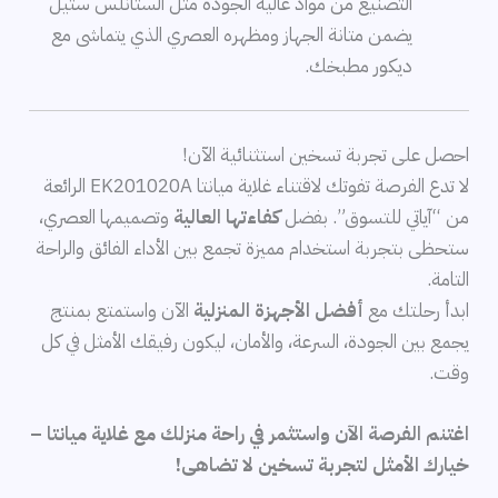
التصنيع من مواد عالية الجودة مثل الستانلس ستيل
يضمن متانة الجهاز ومظهره العصري الذي يتماشى مع
ديكور مطبخك.
احصل على تجربة تسخين استثنائية الآن!
لا تدع الفرصة تفوتك لاقتناء غلاية ميانتا EK201020A الرائعة
من “آياتي للتسوق”. بفضل
كفاءتها العالية
وتصميمها العصري،
ستحظى بتجربة استخدام مميزة تجمع بين الأداء الفائق والراحة
التامة.
ابدأ رحلتك مع
أفضل الأجهزة المنزلية
الآن واستمتع بمنتج
يجمع بين الجودة، السرعة، والأمان، ليكون رفيقك الأمثل في كل
وقت.
اغتنم الفرصة الآن واستثمر في راحة منزلك مع غلاية ميانتا –
خيارك الأمثل لتجربة تسخين لا تضاهى!