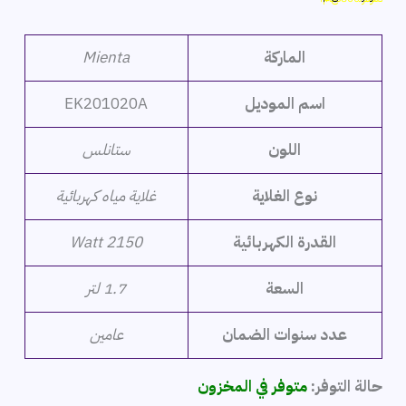
هو:
هو:
2,999 ج.م.
2,199 ج.م.
الماركة
Mienta
اسم الموديل
EK201020A
اللون
ستانلس
نوع الغلاية
غلاية مياه كهربائية
القدرة الكهربائية
2150 Watt
السعة
1.7 لتر
عدد سنوات الضمان
عامين
حالة التوفر:
متوفر في المخزون