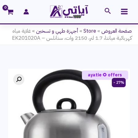
خطي
البحث
لى
لمحتوى
صفحة العروض
»
Store
»
أجهزة طهي و تسخين
»
غلاية مياه
كهربائية ميانتا، 1.7 لتر، 2150 وات، ستانلس – EK201020A
ayatie 🌻 offers
27% -