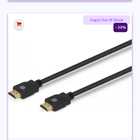
الأصلي
الحالي
هو:
هو:
999 ج.م.
799 ج.م.
Flash Sale
Oops! Out Of Stock
30% -