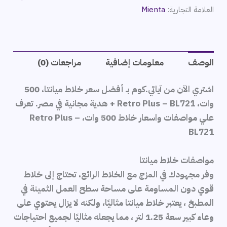
العلامة التجارية:
Mienta
الوصف
معلومات إضافية
مراجعات (0)
اشتري الآن من آياتي.كوم بـ أفضل سعر خلاط ميانتا، 500
وات، Retro Plus – BL721 + هدية مجانية في مصر. تعرف
علي مواصفات واسعار خلاط 500 وات، Retro Plus –
BL721
مواصفات خلاط ميانتا
وفر مجهودك في المزج مع الخلاط الرائع، تحتاج إلى خلاط
قوي دون المساومة على مساحة سطح العمل الثمينة في
المطبخ ، يعتبر خلاط ميانتا مثاليًا، ولكنه لا يزال يحتوي على
وعاء كبير سعة 1.25 لتر ، مما يجعله مثاليًا لجميع احتياجات