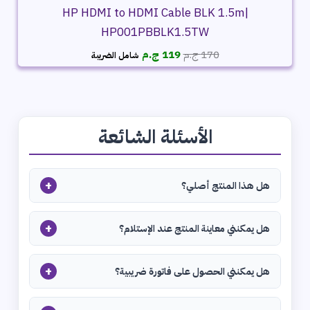
HP HDMI to HDMI Cable BLK 1.5m|
HP001PBBLK1.5TW
السعر
السعر
170
ج.م
119
ج.م
شامل الضريبة
الأصلي
الحالي
هو:
هو:
170 ج.م.
119 ج.م.
الأسئلة الشائعة
+
هل هذا المنتج أصلي؟
+
هل يمكنني معاينة المنتج عند الإستلام؟
+
هل يمكنني الحصول على فاتورة ضريبية؟