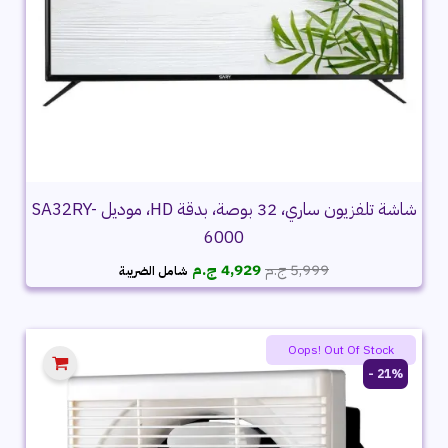
شاشة تلفزيون ساري، 32 بوصة، بدقة HD، موديل SA32RY-
6000
السعر
السعر
5,999
ج.م
4,929
ج.م
شامل الضريبة
الأصلي
الحالي
هو:
هو:
5,999 ج.م.
4,929 ج.م.
Oops! Out Of Stock
21% -