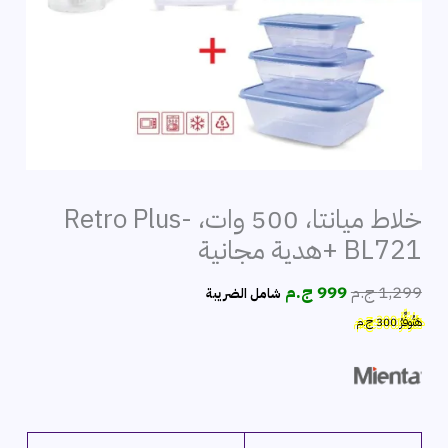
خلاط ميانتا، 500 وات، Retro Plus-
BL721 +هدية مجانية
السعر
السعر
1,299
ج.م
999
ج.م
شامل الضريبة
الأصلي
الحالي
هَتُوفِّرُ
300
ج.م
هو:
هو:
1,299 ج.م.
999 ج.م.