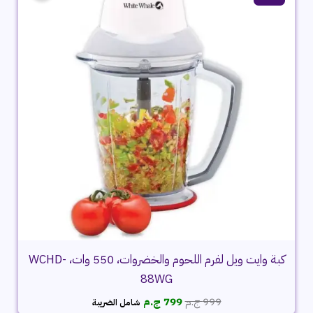
كبة وايت ويل لفرم اللحوم والخضروات، 550 وات، WCHD-
88WG
السعر
السعر
999
ج.م
799
ج.م
شامل الضريبة