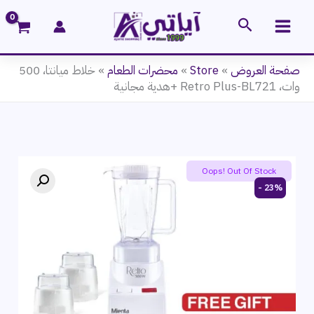
خطي
البحث
لى
لمحتوى
صفحة العروض
»
Store
»
محضرات الطعام
»
خلاط ميانتا، 500
وات، Retro Plus-BL721 +هدية مجانية
Oops! Out Of Stock
23% -