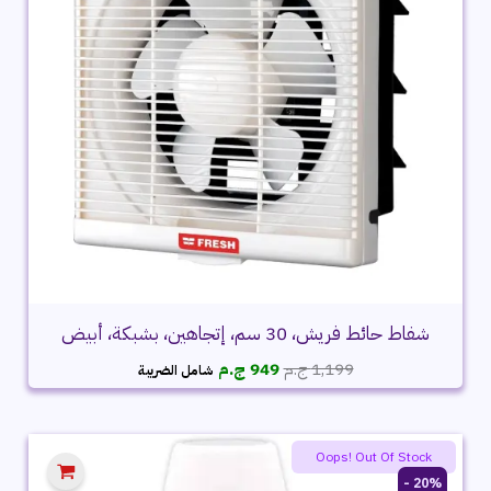
شفاط حائط فريش، 30 سم، إتجاهين، بشبكة، أبيض
السعر
السعر
1,199
ج.م
949
ج.م
شامل الضريبة
الأصلي
الحالي
هو:
هو:
1,199 ج.م.
949 ج.م.
Oops! Out Of Stock
20% -