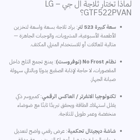
لماذا تختار ثلاجة ال جي – LG
GTF522PVAN؟
سعة كبيرة 523 لتر
: براد ثلاجة بسعة واسعة لتخزين
الأطعمة الأسبوعية، المشروبات، والوجبات الجاهزة —
مثالية للعائلات أو للاستخدام المنزلي المكثف.
نظام No Frost (نوفروست)
: يمنع تجمع الثلج داخل
المقصورات، لا حاجة لإذابة الصقيع يدويًا وبالتالي سهولة
صيانة الجهاز.
تكنولوجيا الانفرتر / العاكس الرقمي
: كمبروسر ذكي
يقلل استهلاك الطاقة ويحقق تبريدًا ثابتًا مع ضوضاء
منخفضة وعمر طويل للثلاجة.
شاشة ديجيتال تحكمية
: عرض رقمي واضح لتعديل
درجات الحرارة وتشغيل أوضاع التبريد بسرعة ودقة.