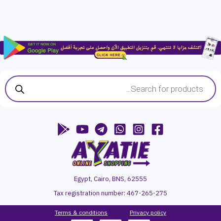
Products
search
Egypt, Cairo, BNS, 62555
Tax registration number:
467-265-275
Terms & conditions
P
rivacy
policy