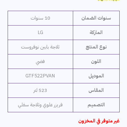
هو:
هو:
46,999 ج.م.
43,489 ج.م.
سنوات الضمان
10 سنوات
الماركة
LG
نوع المنتج
ثلاجة بابين نوفروست
اللون
فضي
الموديل
GTF522PVAN
المقاس
523 لتر
التصميم
فريزر علوي وثلاجة سفلي
غير متوفر في المخزون