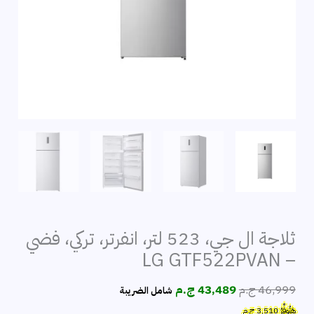
ثلاجة ال جي، 523 لتر، انفرتر، تركي، فضي
– LG GTF522PVAN
السعر
السعر
46,999
ج.م
43,489
ج.م
شامل الضريبة
الأصلي
الحالي
هَتُوفِّرُ
3,510
ج.م