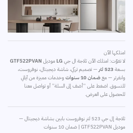
امتلكها الآن
لا تفوّت: امتلك الآن ثلاجة ال جي
LG
موديل
GTF522PVAN
بسعة
523 لتر
— تصميم تركي، شاشة ديجيتال، نوفروست،
وانفرتر — مع
ضمان 10 سنوات
وخدمات مميزة من آياتي
للتسوق. اضغط على “أضف إلى السلة” أو تواصل معنا
للحصول على العرض.
ثلاجة إل جي 523 لتر نوفروست بابين بشاشة ديجيتال —
موديل GTF522PVAN | ضمان 10 سنوات