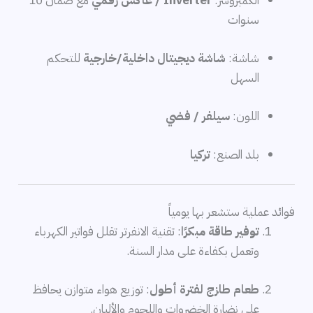
الكمبروسر:
Inverter / عاكس رقمي
مع ضمان 10
سنوات
شاشة:
شاشة ديجيتال داخلية/خارجية
للتحكم
السهل
اللون:
سيلفر / فضي
بلد الصنع:
تركيا
فوائد عملية ستشعر بها يومياً
توفير طاقة مبكرًا
: تقنية الانفرتر تقلل فواتير الكهرباء
وتعمل بكفاءة على مدار السنة.
طعام طازج لفترة أطول
: توزيع هواء متوازن يحافظ
على نضارة الخضروات واللحوم والألبان.