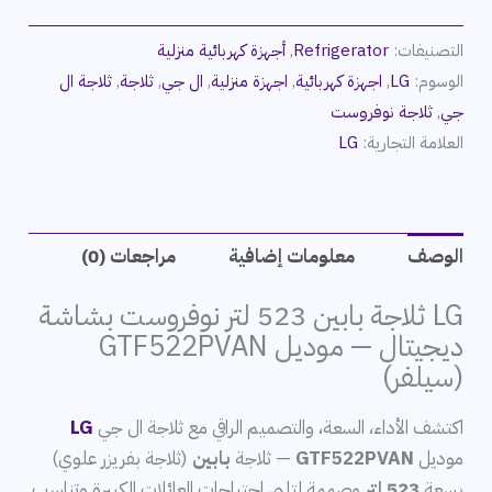
التصنيفات:
Refrigerator
,
أجهزة كهربائية منزلية
الوسوم:
LG
,
اجهزة كهربائية
,
اجهزة منزلية
,
ال جي
,
ثلاجة
,
ثلاجة ال
جي
,
ثلاجة نوفروست
العلامة التجارية:
LG
الوصف
معلومات إضافية
مراجعات (0)
LG
ثلاجة بابين 523 لتر نوفروست بشاشة
ديجيتال — موديل GTF522PVAN
(سيلفر)
اكتشف الأداء، السعة، والتصميم الراقي مع ثلاجة ال جي
LG
موديل
GTF522PVAN
— ثلاجة
بابين
(ثلاجة بفريزر علوي)
بسعة
523 لتر
مصممة لتلبي احتياجات العائلات الكبيرة وتناسب