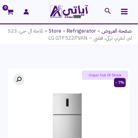
خطي
البحث
لى
لمحتوى
صفحة العروض
»
Refrigerator
»
Store
»
ثلاجة ال جي، 523
لتر، انفرتر، تركي، فضي – LG GTF522PVAN
Oops! Out Of Stock
7% -