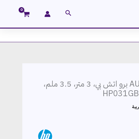
البحث
كابل ايه يو اكس AUX برو اتش بي، 3 متر، 3.5 ملم،
يبة