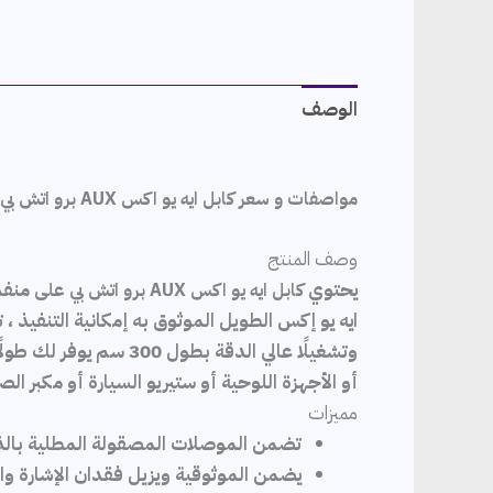
الوصف
مواصفات و سعر كابل ايه يو اكس AUX برو اتش بي، 3 متر، 3.5 ملم، ابيض – HP031GBSLV3TW
وصف المنتج
يحتوي
منفذ
كابل ايه يو اكس AUX برو اتش بي على
ايه يو إكس الطويل الموثوق به إمكانية التنفيذ ، 
وتشغيلًا عالي الدقة 
أو الأجهزة اللوحية أو ستيريو السيارة أو مكبر الصو
مميزات
تضمن الموصلات المصقولة المطلية بالذهب عيار 24 الموثوقية والقضاء على فقد الإشار
يضمن الموثوقية ويزيل فقدان الإشارة و