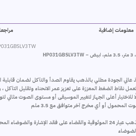
معلومات إضافية
مراجعات
 HP031GBSLV3TW
 عالي الجودة مطلي بالذهب يقاوم الصدأ والتآكل لضمان قابلية 
تعمل نقاط الضغط المعززة على تعزيز عمر الانحناء وتقليل التآكل ، 
بطول 300 سم يوفر لك طولًا للاختيار أعلى الجهاز لتغيير الموسيقى أو مستوى الص
ت المحمول أو أي مخرج آخر متوافق مع 3.5 ملم
ة والضوضاء المحتملة
الضوضاء