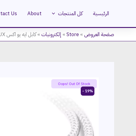
خطي
لى
الرئيسية
كل المنتجات
About
tact Us
لمحتوى
صفحة العروض
»
Store
»
إلكترونيات
»
كابل ايه يو اكس AUX برو اتش بي، 3 متر، 3.5 ملم، ابيض – HP031GBSLV3TW
Flash Sale
Oops! Out Of Stock
19% -