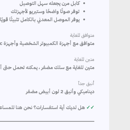
كابل مرن يجعله سهل التوصيل
توفر صوتًا واضحًا وستيريو لأجهزتك
يوفر الموصل المعدني بالكامل تثبيتًا قويً
متوافق للغاية
متوافق مع أجهزة الكمبيوتر الشخصية وأجهزة Mac و الهواتف و أجهزة الصوت في السيارات و المنازل و الأجهزة الأخرى
متين للغاية
متين للغاية مع سلك مضفر ، يمكنه تحمل حتى أص
أنيق جدآ
ديناميكي وأنيق 2 لون أبيض مضفر
✓✓
هل لديك أية استفسارات؟ نحن هنا للمساع