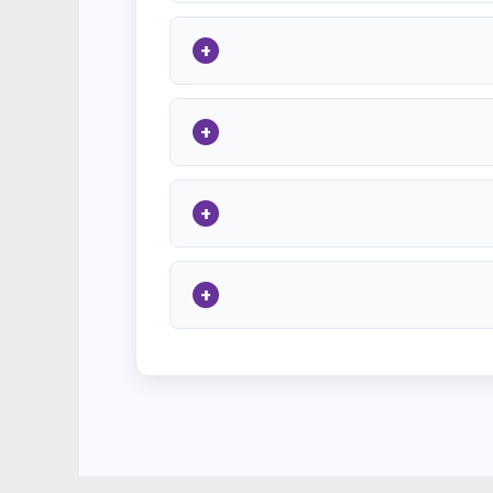
+
+
+
+