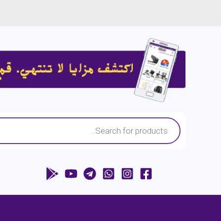
Products
search