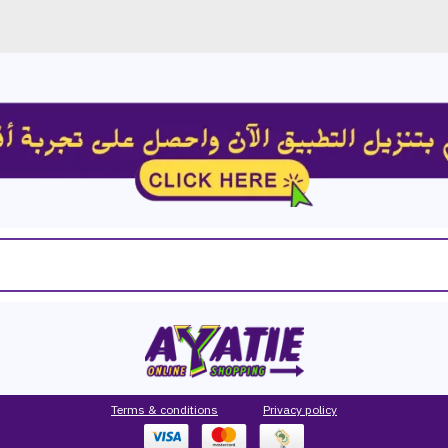
Terms & conditions
P
rivacy
policy