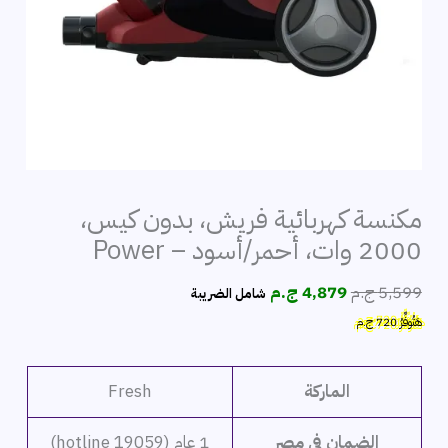
مكنسة كهربائية فريش، بدون كيس،
2000 وات، أحمر/أسود – Power
السعر
السعر
5,599
ج.م
4,879
ج.م
شامل الضريبة
الأصلي
الحالي
هَتُوفِّرُ
720
ج.م
هو:
هو:
5,599 ج.م.
4,879 ج.م.
الماركة
Fresh
الضمان في مصر
1 عام (hotline 19059)