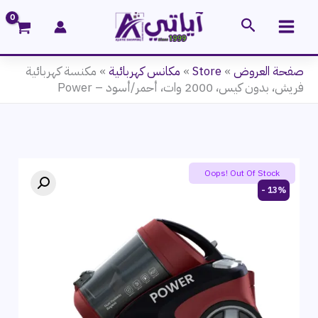
خطي
البحث
لى
لمحتوى
صفحة العروض
»
Store
»
مكانس كهربائية
»
مكنسة كهربائية
فريش، بدون كيس، 2000 وات، أحمر/أسود – Power
Oops! Out Of Stock
13% -