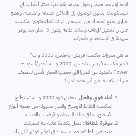
الاحتراق، مما يضمن طول عمرها وكفاءتها. تمتاز أيضًا بذراع
تليسكوبيك يسهل الوصول إلى الأماكن الضيقة والصعبة، وقطع
حراري يمنع المحرك من التسخين الزائد. كما تحتوي المكنسة
على زر تشغيل/إيقاف وسلك طاقة بطول 5 أمتار، مما يوفر
سهولة في الاستخدام والحركة.
ما هي مميزات مكنسة فريش، باجلس، 2000 وات؟
تتميز مكنسة فريش، باجلس، 2000 وات، أحمر/أسود –
Power بالعديد من المزايا التي تجعلها الخيار الأمثل لتنظيف
منزلك بكفاءة. من أبرز هذه المزايا:
أداء قوي وفعال
: بفضل قوة 2000 وات، تستطيع
المكنسة التقاط الأوساخ والغبار بسهولة من جميع أنواع
الأسطح، بما في ذلك السجاد والأرضيات الصلبة.
موفرة للطاقة
: تعمل بكفاءة عالية مع استهلاك
منخفض للطاقة، مما يساعدك في توفير فواتير الكهرباء.