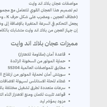
مواصفات عجان بلاك اند وايت
(خطاف العجين ، ومضرب على شكل حرف K ، وخفاقة) ، والتي تستخدم عملية الخلط الكوكبي من بلاك اند وايت لتمنحك أفضل النتائج.
يجعل التحكم في السرعة المتغيرة بالإضافة إلى وظيفة الن
إن جهاز العجن من بلاك اند وايت متشابك بالكا
مميزات عجان بلاك اند وايت
قاعدة أمان (مقاومة للاهتزاز)
حماية الموتور من السخونة الزائدة
مطابق للمواصفات العالمية SS304
سويتش أمان لحماية الموتور من ارتفاع ا
غطاء للحلة الاستانلس لسهولة الاضافا
سرعات متعددة لطرق تشغيل مختلفة بالاضا
قواعد تثبيت للامان ومنع الاهنزاز اثناء ا
مزود بمؤشر ليد