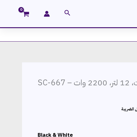
البحث
SC-66
ر
 الضريبة
ي
.م.
Black & White