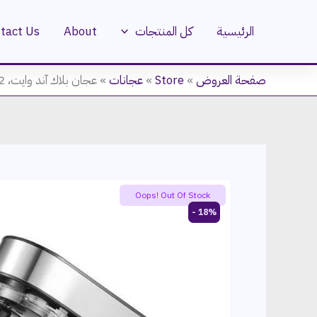
خطي
لى
الرئيسية
كل المنتجات
About
tact Us
لمحتوى
صفحة العروض
»
Store
»
عجانات
»
عجان بلاك آند وايت، 12 لتر، 2200 وات – SC-667
Oops! Out Of Stock
18% -