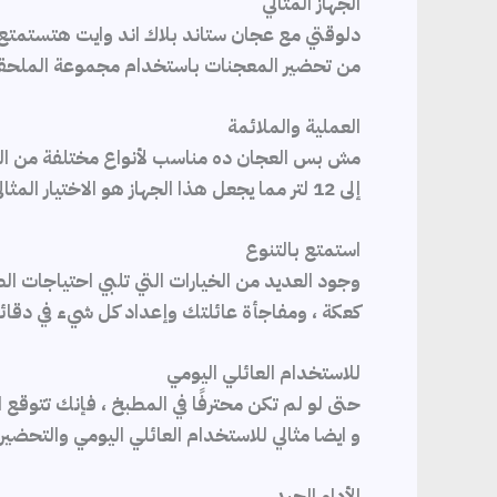
الجهاز المثالي
دلوقتي مع عجان ستاند بلاك اند وايت هتستمتع
من تحضير المعجنات باستخدام مجموعة الملحقات ا
العملية والملائمة
مش بس العجان ده مناسب لأنواع مختلفة من ال
إلى 12 لتر مما يجعل هذا الجهاز هو الاختيار المثالي في عجن وخفق وخلط جميع أنواع العجين بكل سهولة.
استمتع بالتنوع
وجود العديد من الخيارات التي تلبي احتياجات ا
كعكة ، ومفاجأة عائلتك وإعداد كل شيء في دقائق
للاستخدام العائلي اليومي
و ايضا مثالي للاستخدام العائلي اليومي والتح
الأداء الجيد