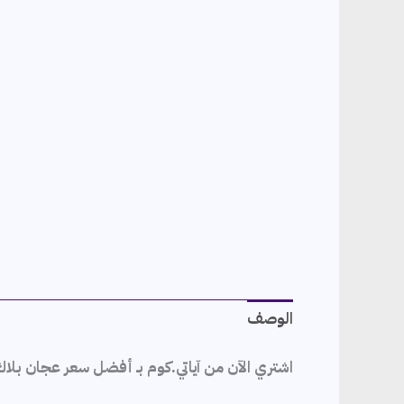
الوصف
اشتري الآن من آياتي.كوم بـ أفضل سعر عجان بلاك آند وايت، 12 لتر، 2200 وات – SC-667 في مصر. تعرف علي مواصفات واسعار 