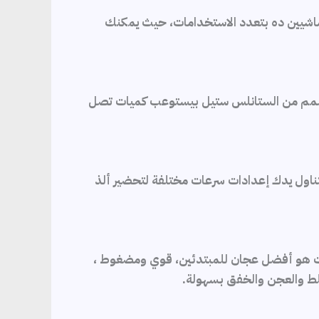
ماشيين ده بتعدد الاستخدامات، حيث يمكنك
لمصمم من الستانلس ستيل بيستوعب كميات تصل
متناول يدك إعدادات سرعات مختلفة لتحضير ألذ
تكن محترفًا في المطبخ ، فإنك تتوقع الكثير من أجهزة مطبخك. ان عجان ستاند بلاك اند وايت، 2200 وات هو أفضل عجان للمبتدئين، قوي ومضغوط ،
خلط والعجن والخفق بسهولة.