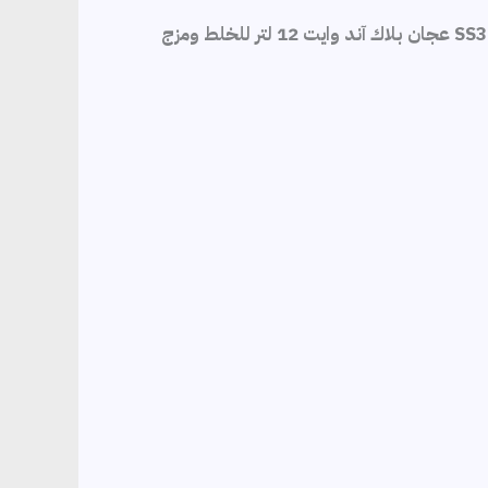
مزود بذراعي عجن وخفق وذراع شبك من الاستانلس الصحي عالي الجودة المطابق للمواصفات العالمية SS304 عجان بلاك آند وايت 12 لتر للخلط ومزج