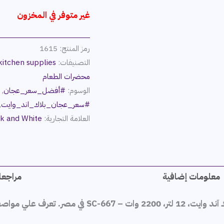
غير متوفر في المخزون
رمز المنتج:
1615
التصنيفات:
itchen supplies
محضرات الطعام
الوسوم:
#أفضل_سعر_عجان
,
#
#سعر_عجان_بلاك_اند_وايت
,
العلامة التجارية:
k and White
معلومات إضافية
مراجعات
عجان بلاك آند وايت، 12 لتر