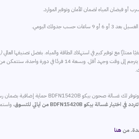
ب أو فيضان المياه لضمان الأمان وتوفير الموارد.
 ساعات حسب جدولك اليومي.
(A+++)
كل دورة. ستنعم بأوانٍ نظيفة ولامعة دون عناء، مما يترجم إلى وقت 
.
تردد في اختيار غسالة بيكو BDFN15420B من آياتي للتسوق
، واستم
دة. من
هنا