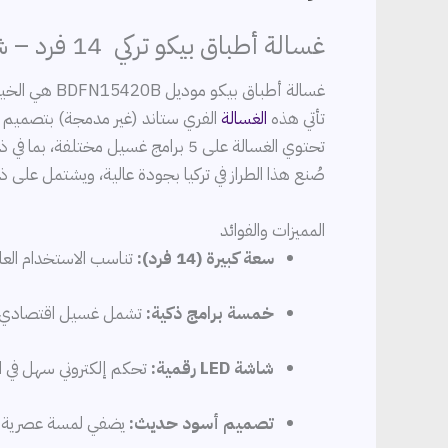
غسالة أطباق بيكو تركي 14 فرد – شاشة ديجيتال – أسود – BDFN15420B | آياتي للتسوق
غسالة أطباق بيكو موديل BDFN15420B هي الخيار الأمثل للعائلات الكبيرة، حيث تتميز بسعة واسعة تكفي حتى 14 فردًا.
تأتي هذه
الغسالة
الفري ستاند (غير مدمجة) بتصميم أنيق باللو
تحتوي الغسالة على 5 برامج غسيل مختلفة، بما في ذلك البرنامج المكثف لتنظيف عميق (70°C) والبرنامج السريع
صُنع هذا الطراز في تركيا بجودة عالية، ويشتمل على
المميزات والفوائد
سعة كبيرة (14 فرد):
تناسب الاستخدام العائ
خمسة برامج ذكية:
تشمل غسيل اقتصادي
شاشة LED رقمية:
تحكم إلكتروني سهل في 
تصميم أسود حديث:
يضفي لمسة عصرية عل