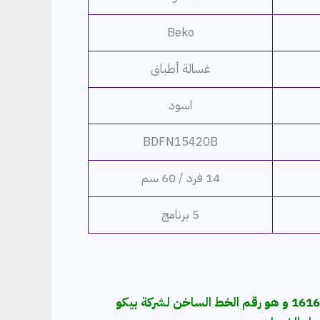
Beko
غسالة أطباق
اسود
BDFN15420B
14 فرد / 60 سم
5 برنامج
نوصي بالإتصال بـ 16165 و هو رقم الخط الساخن لشركة بيكو