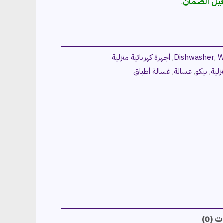
عيل الضمان
.
W
,
Dishwasher
,
أجهزة كهربائية منزلية
زلية
,
بيكو
,
غسالة
,
غسالة أطباق
 (0)