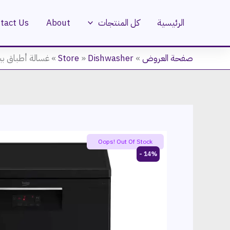
خطي
لى
الرئيسية
كل المنتجات
About
tact Us
لمحتوى
صفحة العروض
»
Dishwasher
»
Store
»
غسالة أطباق بيكو 14 فرد، 60 سم، تركي، أسود – 
Oops! Out Of Stock
14% -