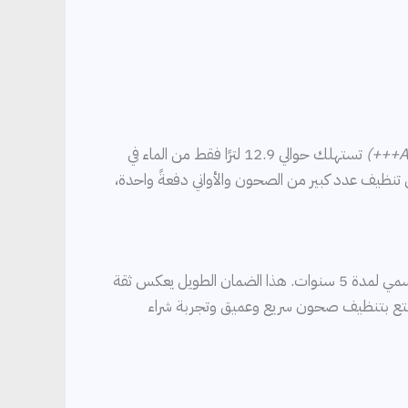
تستهلك حوالي 12.9 لترًا فقط من الماء في
وجهد أقل. وبسعة 14 فردًا في دورة واحدة، ستتمكن من تنظيف عدد كبير من الصحون والأواني دفعةً واحدة،
تقدم آياتي للتسوق منتجات أصلية وجودة مضمونة، وتوفر لك غسالة صحون بيكو BDFN15420B حماية إضافية بضمان رسمي لمدة 5 سنوات. هذا الضمان الطويل يعكس ثقة
تع بتنظيف صحون سريع وعميق وتجربة شراء