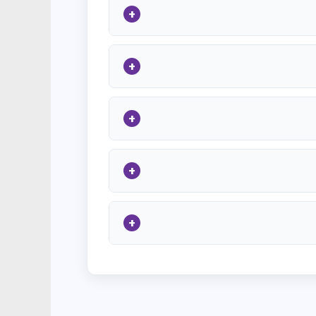
+
+
+
+
+