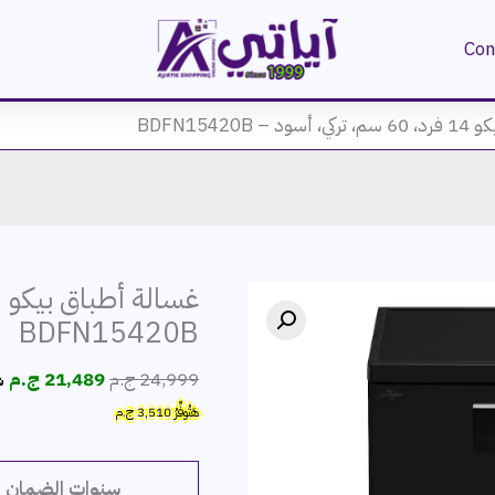
Con
BDFN15420B
BDFN15420B
السعر
ال
24,999
ج.م
21,489
ج.م
ش
الأصلي
ال
هَتُوفِّرُ
3,510
ج.م
هو:
هو
24,999 ج.م.
89
سنوات الضمان