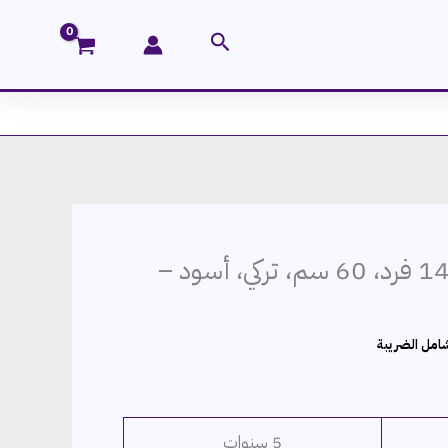
البحث
غسالة أطباق بيكو 14 فرد، 60 سم، تركي، أسود –
سعر
امل الضريبة
حالي
:
21,4 ج.م.
5 سنوات