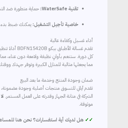
تقنية WaterSafe:
حماية متطورة ضد التسر
خاصية تأجيل التشغيل:
يمكنك ضبط بدء الغسيل بعد 3 أو 6 أو 9
أداء غسيل وكفاءة عالية
تقدم غسالة الأطباق بيكو BDFN15420B أداءً تنظيفيًا ممتازًا مع توفير كبير في استهلاك الطاقة والمياه. بفضل تصنيفها العالي
مما يجعلها مثالية للمنازل الكبيرة وتوفر جهدك ووقتك
ضمان وجودة المنتج وخدمة ما بعد البيع
الشركة في متانة الجهاز وقدرته على العمل المستمر.
لا ت
موثوقة.
✓✓
هل لديك أية استفسارات؟ نحن هنا للمساع