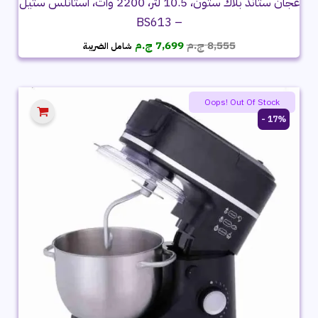
عجان ستاند بلاك ستون، 10.5 لتر، 2200 وات، استانلس ستيل
– BS613
السعر
السعر
8,555
ج.م
7,699
ج.م
شامل الضريبة
الأصلي
الحالي
هو:
هو:
8,555 ج.م.
7,699 ج.م.
Oops! Out Of Stock
17% -