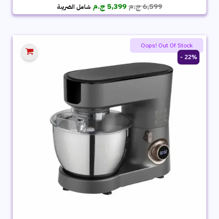
السعر
السعر
6,599
ج.م
5,399
ج.م
شامل الضريبة
الأصلي
الحالي
هو:
هو:
6,599 ج.م.
5,399 ج.م.
Oops! Out Of Stock
22% -