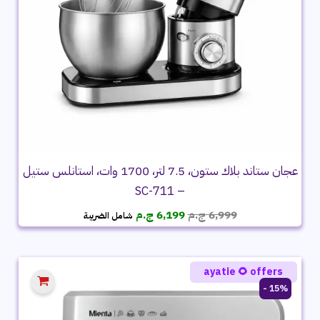
عجان ستاند بلاك ستون، 7.5 لتر، 1700 وات، استانلس ستيل
– SC-711
السعر
السعر
6,999
ج.م
6,199
ج.م
شامل الضريبة
الأصلي
الحالي
هو:
هو:
6,999 ج.م.
6,199 ج.م.
ayatie 🌻 offers
15% -