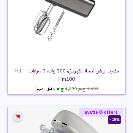
مضرب بيض تيسلا الكهربائي، 300 وات، 5 سرعات – Tsl-
Hm100
السعر
السعر
1,699
ج.م
1,279
ج.م
شامل الضريبة
الأصلي
الحالي
هو:
هو:
1,699 ج.م.
1,279 ج.م.
ayatie 🌻 offers
15% -