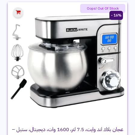
9,199 ج.م.
7,799 ج.م.
Oops! Out Of Stock
16% -
عجان بلاك اند وايت، 7.5 لتر، 1600 وات، ديجيتال، ستيل –