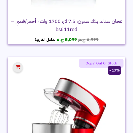
عجان ستاند بلاك ستون، 7.5 لتر، 1700 وات ، أحمر/فضي –
bs611red
السعر
السعر
6,999
ج.م
5,099
ج.م
شامل الضريبة
الأصلي
الحالي
هو:
هو:
6,999 ج.م.
5,099 ج.م.
Oops! Out Of Stock
13% -