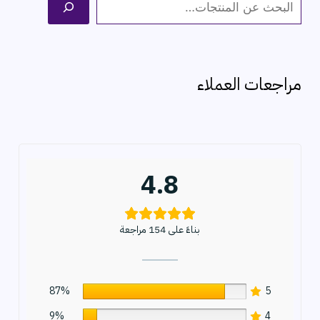
ا
ل
ب
ح
مراجعات العملاء
ث
4.8
بناءً على 154 مراجعة
87%
5
9%
4