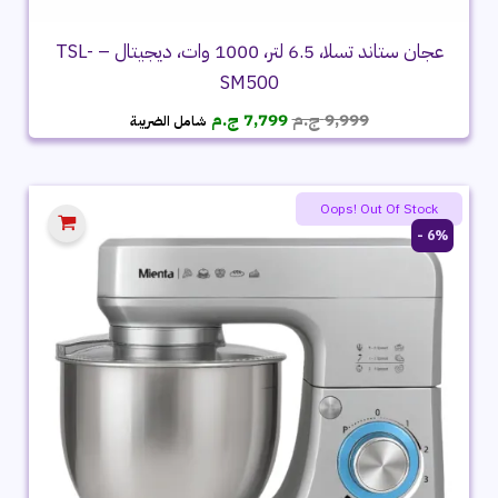
عجان ستاند تسلا، 6.5 لتر، 1000 وات، ديجيتال – TSL-
SM500
السعر
السعر
9,999
ج.م
7,799
ج.م
شامل الضريبة
الأصلي
الحالي
هو:
هو:
9,999 ج.م.
7,799 ج.م.
Oops! Out Of Stock
6% -