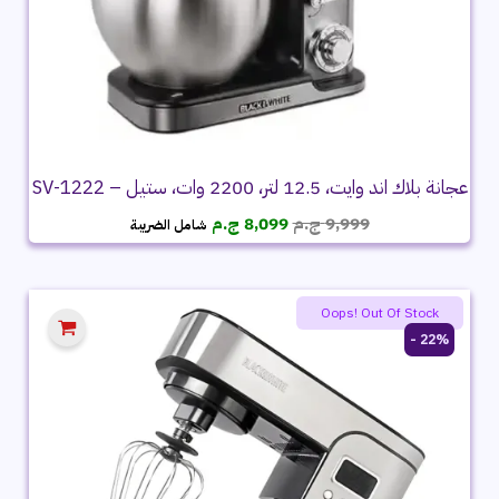
عجانة بلاك اند وايت، 12.5 لتر، 2200 وات، ستيل – SV-1222
السعر
السعر
9,999
ج.م
8,099
ج.م
شامل الضريبة
الأصلي
الحالي
هو:
هو:
9,999 ج.م.
8,099 ج.م.
Oops! Out Of Stock
22% -