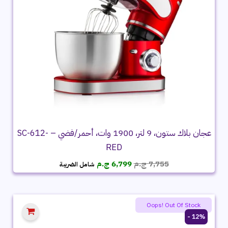
عجان بلاك ستون، 9 لتر، 1900 وات، أحمر/فضي – SC-612-
RED
السعر
السعر
7,755
ج.م
6,799
ج.م
شامل الضريبة
الأصلي
الحالي
هو:
هو:
7,755 ج.م.
6,799 ج.م.
Oops! Out Of Stock
12% -