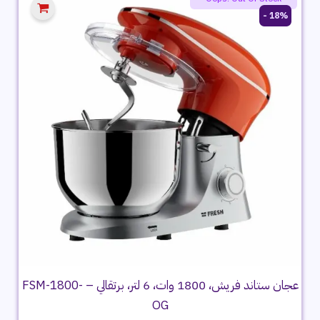
18% -
عجان ستاند فريش، 1800 وات، 6 لتر، برتقالي – FSM-1800-
OG