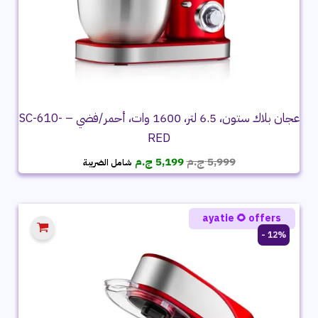
عجان بلاك ستون، 6.5 لتر، 1600 وات، أحمر/فضي – SC-610-
RED
السعر
السعر
5,999
ج.م
5,199
ج.م
شامل الضريبة
الأصلي
الحالي
هو:
هو:
5,999 ج.م.
5,199 ج.م.
ayatie 🌻 offers
12% -