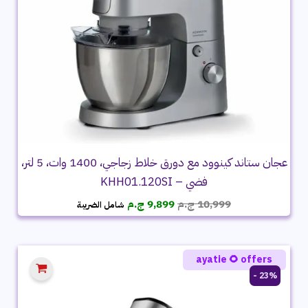
عجان ستاند كينوود مع دورق خلاط زجاجي، 1400 وات، 5 لتر،
فضي – KHH01.120SI
السعر
السعر
10,999
ج.م
9,899
ج.م
شامل الضريبة
الأصلي
الحالي
هو:
هو:
10,999 ج.م.
9,899 ج.م.
ayatie 🌻 offers
23% -