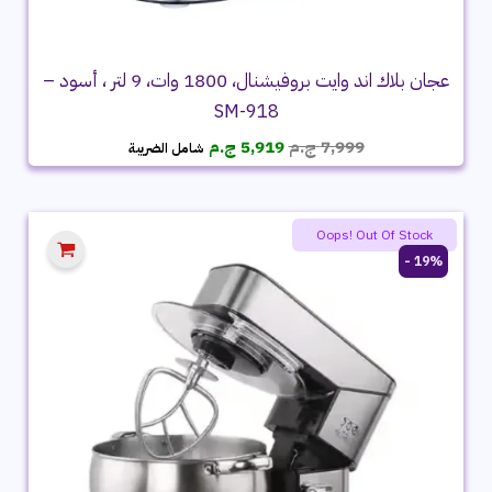
عجان بلاك اند وايت بروفيشنال، 1800 وات، 9 لتر ، أسود –
SM-918
السعر
السعر
7,999
ج.م
5,919
ج.م
شامل الضريبة
الأصلي
الحالي
هو:
هو:
7,999 ج.م.
5,919 ج.م.
Oops! Out Of Stock
19% -