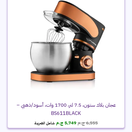
عجان بلاك ستون، 7.5 لتر، 1700 وات، أسود/ذهبي –
BS611BLACK
السعر
السعر
6,555
ج.م
5,749
ج.م
شامل الضريبة
الأصلي
الحالي