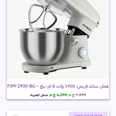
عجان ستاند فريش، 1900 وات، 8 لتر، بيج – FSM-1900-BG
السعر
السعر
7,399
ج.م
6,299
ج.م
شامل الضريبة
الأصلي
الحالي
هو:
هو:
7,399 ج.م.
6,299 ج.م.
Oops! Out Of Stock