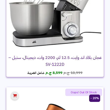
عجان بلاك اند وايت، 12.5 لتر، 2200 وات، ديجيتال، ستيل –
SV-1222D
السعر
السعر
10,999
ج.م
8,599
ج.م
شامل الضريبة
الأصلي
الحالي
هو:
هو:
10,999 ج.م.
8,599 ج.م.
Oops! Out Of Stock
20% -