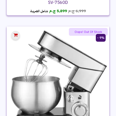
SV-7560D
السعر
السعر
6,999
ج.م
5,899
ج.م
شامل الضريبة
الأصلي
الحالي
هو:
هو:
6,999 ج.م.
5,899 ج.م.
Oops! Out Of Stock
9% -