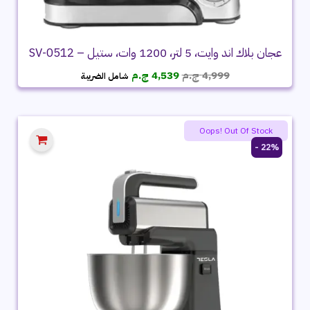
عجان بلاك اند وايت، 5 لتر، 1200 وات، ستيل – SV-0512
السعر
السعر
4,999
ج.م
4,539
ج.م
شامل الضريبة
الأصلي
الحالي
هو:
هو:
4,999 ج.م.
4,539 ج.م.
Oops! Out Of Stock
22% -