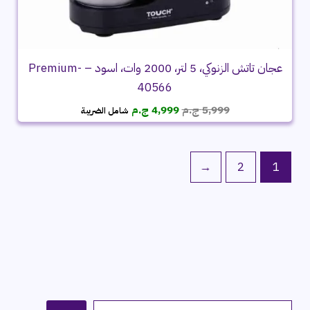
عجان تاتش الزنوكي، 5 لتر، 2000 وات، اسود – Premium-
40566
السعر
السعر
5,999
ج.م
4,999
ج.م
شامل الضريبة
الأصلي
الحالي
هو:
هو:
5,999 ج.م.
4,999 ج.م.
←
2
1