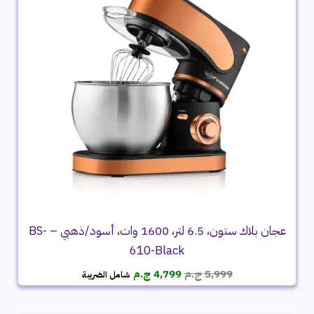
عجان بلاك ستون، 6.5 لتر، 1600 وات، أسود/ذهبي – BS-
610-Black
السعر
السعر
5,999
ج.م
4,799
ج.م
شامل الضريبة
الأصلي
الحالي
هو:
هو:
5,999 ج.م.
4,799 ج.م.