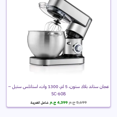
عجان ستاند بلاك ستون، 5 لتر، 1300 وات، استانلس ستيل –
SC-608
السعر
السعر
5,699
ج.م
4,399
ج.م
شامل الضريبة
الأصلي
الحالي
هو:
هو:
5,699 ج.م.
4,399 ج.م.