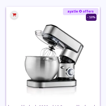
هو:
هو:
6,555 ج.م.
5,749 ج.م.
ayatie 🌻 offers
10% -