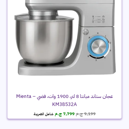
عجان ستاند ميانتا 8 لتر، 1900 وات، فضي – Mienta
KM38532A
السعر
السعر
9,199
ج.م
7,799
ج.م
شامل الضريبة
الأصلي
الحالي
هو:
هو: