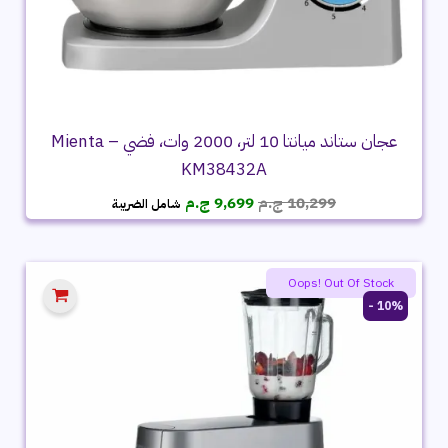
عجان ستاند ميانتا 10 لتر، 2000 وات، فضي – Mienta
KM38432A
السعر
السعر
10,299
ج.م
9,699
ج.م
شامل الضريبة
الأصلي
الحالي
هو:
هو:
10,299 ج.م.
9,699 ج.م.
Oops! Out Of Stock
10% -