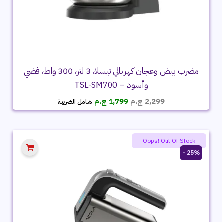
مضرب بيض وعجان كهربائي تيسلا، 3 لتر، 300 واط، فضي
وأسود – TSL-SM700
السعر
السعر
2,299
ج.م
1,799
ج.م
شامل الضريبة
الأصلي
الحالي
هو:
هو:
2,299 ج.م.
1,799 ج.م.
Oops! Out Of Stock
25% -